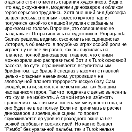
отдельно стоит отметить старания художников. Видно,
что над окружением, моделями динозавров и обликом
героя серьезно трудились. Хотя внешний вид Джозефа
вышел весьма спорным - вместо крутого парня
получился какой-то смешной мужлан с забавным
ирокезом на голове. Впрочем, это совершенно не
раздражает. Потратившись на художников, Propaganda
Games решила, видимо, сэкономить на сценаристах.
История, в общем-то, в подобных играх особой роли не
играет: ну не все ли равно, как вы очутились на
планете, полной динозавров, главное, что с ними
можно зрелищно расправиться! Вот и в Turok основной
рассказ, по сути, ограничивается вступительным
брифингом, где бравый спецназ знакомят с главной
целью - опасным наемником, устроившим на
злополучной планете террористическую базу. Сам
злодей, кстати, является не кем иным, как бывшим
наставником героя. Так что поединка с целью выяснить,
кто круче, не избежать. А самой игре не избежать
сравнения с маститыми экшенами минувшего года, и
оно будет не в ее пользу. Если не принимать в расчет
динозавров и зрелищные сцены, то проект
скукоживается до уровня проходного экшена без
всякой свободы и свежих идей. Но как не бывает
"Рэмбо" без ураганной пальбы, так и Turok нельзя