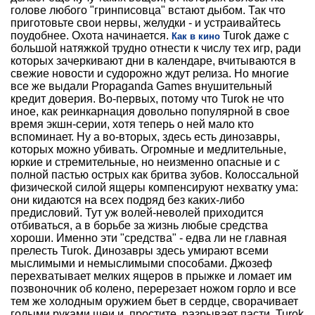
голове любого "гринписовца" встают дыбом. Так что
приготовьте свои нервы, желудки - и устраивайтесь
поудобнее. Охота начинается.
Turok даже с
Как в кино
большой натяжкой трудно отнести к числу тех игр, ради
которых зачеркивают дни в календаре, вчитываются в
свежие новости и судорожно ждут релиза. Но многие
все же выдали Propaganda Games внушительный
кредит доверия. Во-первых, потому что Turok не что
иное, как реинкарнация довольно популярной в свое
время экшн-серии, хотя теперь о ней мало кто
вспоминает. Ну а во-вторых, здесь есть динозавры,
которых можно убивать. Огромные и медлительные,
юркие и стремительные, но неизменно опасные и с
полной пастью острых как бритва зубов. Колоссальной
физической силой ящеры компенсируют нехватку ума:
они кидаются на всех подряд без каких-либо
предисловий. Тут уж волей-неволей приходится
отбиваться, а в борьбе за жизнь любые средства
хороши. Именно эти "средства" - едва ли не главная
прелесть Turok. Динозавры здесь умирают всеми
мыслимыми и немыслимыми способами. Джозеф
перехватывает мелких ящеров в прыжке и ломает им
позвоночник об колено, перерезает ножом горло и все
тем же холодным оружием бьет в сердце, сворачивает
голыми руками шеи и, простите, разрывает пасти. Turok