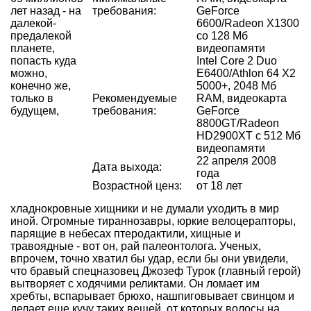
лет назад - на
требования:
GeForce
далекой-
6600/Radeon X1300
предалекой
со 128 Мб
планете,
видеопамяти
попасть куда
Intel Core 2 Duo
можно,
E6400/Athlon 64 X2
конечно же,
5000+, 2048 Мб
только в
Рекомендуемые
RAM, видеокарта
будущем,
требования:
GeForce
8800GT/Radeon
HD2900XT с 512 Мб
видеопамяти
22 апреля 2008
Дата выхода:
года
Возрастной ценз:
от 18 лет
хладнокровные хищники и не думали уходить в мир
иной. Огромные тираннозавры, юркие велоцерапторы,
парящие в небесах птеродактили, хищные и
травоядные - вот он, рай палеонтолога. Ученых,
впрочем, точно хватил бы удар, если бы они увидели,
что бравый спецназовец Джозеф Турок (главный герой)
вытворяет с ходячими реликтами. Он ломает им
хребты, вспарывает брюхо, нашпиговывает свинцом и
делает еще кучу таких вещей, от которых волосы на