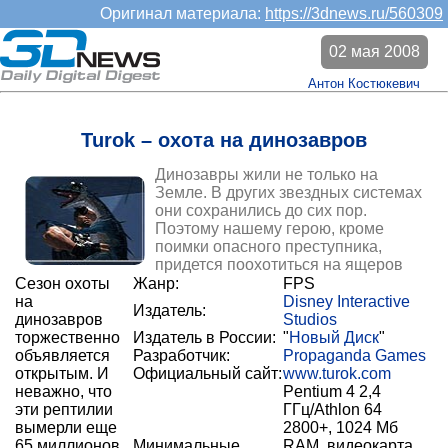
Оригинал материала:
https://3dnews.ru/560309
02 мая 2008
Антон Костюкевич
Turok – охота на динозавров
Динозавры жили не только на
Земле. В других звездных системах
они сохранились до сих пор.
Поэтому нашему герою, кроме
поимки опасного преступника,
придется поохотиться на ящеров
Сезон охоты
Жанр:
FPS
на
Disney Interactive
Издатель:
динозавров
Studios
торжественно
Издатель в России:
"
Новый Диск
"
объявляется
Разработчик:
Propaganda Games
открытым. И
Официальный сайт:
www.turok.com
неважно, что
Pentium 4 2,4
эти рептилии
ГГц/Athlon 64
вымерли еще
2800+, 1024 Мб
65 миллионов
Минимальные
RAM, видеокарта