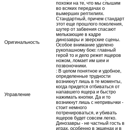
похожи на те, что мы слышим
во всяких передачах о
вымерших рептилиях.
Стандартный, причем стандарт
этот еще прошлого поколения,
шутер от забвения спасают
мелькающие в кадре
динозавры и зверские сцены.
Оригинальность
Особое внимание уделено
рукопашному бою: главный
герой то и дело режет ящеров
ножом, ломает им шеи и
позвоночники.
: В целом понятное и удобное,
определенные трудности
возникнут лишь в те моменты,
когда придется отбиваться от
напавшего ящера и быстро
Управление
нажимать кнопки. Да и то
возникнут лишь с непривычки -
стоит немного
потренироваться, и убивать
ящеров будет совсем легко.
Динозавры - не частный гость в
играх, особенно в экшенах и в