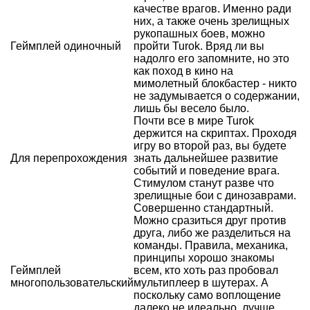
качестве врагов. Именно ради
них, а также очень зрелищных
рукопашных боев, можно
Геймплей одиночный
пройти Turok. Вряд ли вы
надолго его запомните, но это
как поход в кино на
мимолетный блокбастер - никто
не задумывается о содержании,
лишь бы весело было.
Почти все в мире Turok
держится на скриптах. Проходя
игру во второй раз, вы будете
Для перепрохождения
знать дальнейшее развитие
событий и поведение врага.
Стимулом станут разве что
зрелищные бои с динозаврами.
Совершенно стандартный.
Можно сразиться друг против
друга, либо же разделиться на
команды. Правила, механика,
принципы хорошо знакомы
Геймплей
всем, кто хоть раз пробовал
многопользовательский
мультиплеер в шутерах. А
поскольку само воплощение
далеко не идеально, лучше