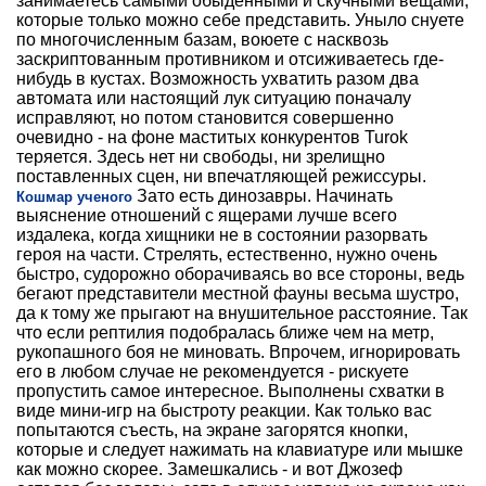
занимаетесь самыми обыденными и скучными вещами,
которые только можно себе представить. Уныло снуете
по многочисленным базам, воюете с насквозь
заскриптованным противником и отсиживаетесь где-
нибудь в кустах. Возможность ухватить разом два
автомата или настоящий лук ситуацию поначалу
исправляют, но потом становится совершенно
очевидно - на фоне маститых конкурентов Turok
теряется. Здесь нет ни свободы, ни зрелищно
поставленных сцен, ни впечатляющей режиссуры.
Зато есть динозавры. Начинать
Кошмар ученого
выяснение отношений с ящерами лучше всего
издалека, когда хищники не в состоянии разорвать
героя на части. Стрелять, естественно, нужно очень
быстро, судорожно оборачиваясь во все стороны, ведь
бегают представители местной фауны весьма шустро,
да к тому же прыгают на внушительное расстояние. Так
что если рептилия подобралась ближе чем на метр,
рукопашного боя не миновать. Впрочем, игнорировать
его в любом случае не рекомендуется - рискуете
пропустить самое интересное. Выполнены схватки в
виде мини-игр на быстроту реакции. Как только вас
попытаются съесть, на экране загорятся кнопки,
которые и следует нажимать на клавиатуре или мышке
как можно скорее. Замешкались - и вот Джозеф