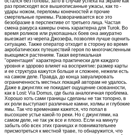
остался без головы, зато в случае успеха на экране как
раз происходят все вышеописанные ужасы, как то -
удары ножом, переломы конечностей и прочие
смертельные приемы. Разворачивается все это
безобразие в перспективе от третьего лица. Частая
смена ракурса камеры очень характерна для Turok. Во
время роликов или рукопашных боев она аккуратно
выезжает из черепа Джозефа, позволяя лучше оценить
ситуацию. Также оператор отходит в сторону во время
акробатических путешествий героя по многочисленным
вьющимся растениям. Такая вертикальная
"ориентация" характерна практически для каждого
уровня и здорово влияет на восприятие: размер карты
и ее структура кажутся больше и сложнее, нежели есть
на самом деле. Правда, до конца завуалировать
ограниченность местных локаций авторам не удалось.
Даже в джунглях не покидает ощущение скованности,
как в Lost: Via Domus, где была аналогичная проблема.
Хорошо хоть сами границы сделаны не так топорно, в
их роли выступают различные камни, холмы и глубокие
ямы. Так что временами кажется, что попал в
высохшее устье какой-то реки. Но с джунглями, на
самом деле, не так уж все и плохо. Если на минуту
забыть обо всех этих границах и повнимательнее
присмотреться к местной траве, то обнаружится, что