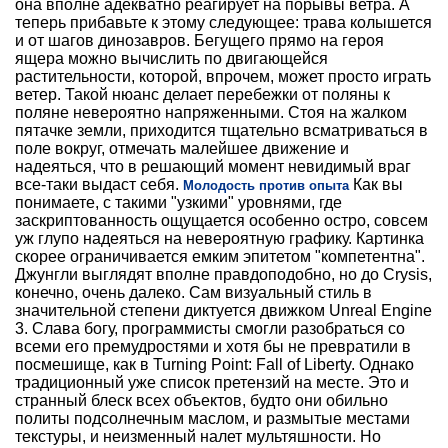
она вполне адекватно реагирует на порывы ветра. А
теперь прибавьте к этому следующее: трава колышется
и от шагов динозавров. Бегущего прямо на героя
ящера можно вычислить по двигающейся
растительности, которой, впрочем, может просто играть
ветер. Такой нюанс делает перебежки от поляны к
поляне невероятно напряженными. Стоя на жалком
пятачке земли, приходится тщательно всматриваться в
поле вокруг, отмечать малейшее движение и
надеяться, что в решающий момент невидимый враг
все-таки выдаст себя.
Как вы
Молодость против опыта
понимаете, с такими "узкими" уровнями, где
заскриптованность ощущается особенно остро, совсем
уж глупо надеяться на невероятную графику. Картинка
скорее ограничивается емким эпитетом "компетентна".
Джунгли выглядят вполне правдоподобно, но до Crysis,
конечно, очень далеко. Сам визуальный стиль в
значительной степени диктуется движком Unreal Engine
3. Слава богу, программисты смогли разобраться со
всеми его премудростями и хотя бы не превратили в
посмешище, как в Turning Point: Fall of Liberty. Однако
традиционный уже список претензий на месте. Это и
странный блеск всех объектов, будто они обильно
политы подсолнечным маслом, и размытые местами
текстуры, и неизменный налет мультяшности. Но