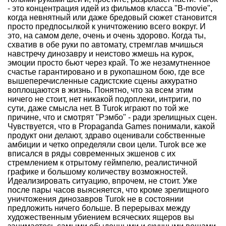
- это концентрация идей из фильмов класса "B-movie",
когда невнятный или даже бредовый сюжет становится
просто предпосылкой к уничтожению всего вокруг. И
это, на самом деле, очень и очень здорово. Когда ты,
схватив в обе руки по автомату, стремглав мчишься
навстречу динозавру и неистово жмешь на курок,
эмоции просто бьют через край. То же незамутненное
счастье гарантировано и в рукопашном бою, где все
вышеперечисленные садистские сцены аккуратно
воплощаются в жизнь. Понятно, что за всем этим
ничего не стоит, нет никакой подоплеки, интриги, по
сути, даже смысла нет. В Turok играют по той же
причине, что и смотрят "Рэмбо" - ради зрелищных сцен.
Чувствуется, что в Propaganda Games понимали, какой
продукт они делают, здраво оценивали собственные
амбиции и четко определяли свои цели. Turok все же
вписался в ряды современных экшенов с их
стремлением к отрытому геймпелю, реалистичной
графике и большому количеству возможностей.
Идеализировать ситуацию, впрочем, не стоит. Уже
после пары часов выясняется, что кроме зрелищного
уничтожения динозавров Turok не в состоянии
предложить ничего больше. В перерывах между
художественным убиением всяческих ящеров вы