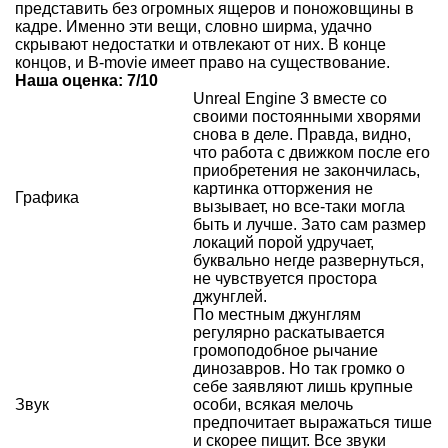
представить без огромных ящеров и поножовщины в
кадре. Именно эти вещи, словно ширма, удачно
скрывают недостатки и отвлекают от них. В конце
концов, и B-movie имеет право на существование.
Наша оценка: 7/10
Unreal Engine 3 вместе со
своими постоянными хворями
снова в деле. Правда, видно,
что работа с движком после его
приобретения не закончилась,
картинка отторжения не
Графика
вызывает, но все-таки могла
быть и лучше. Зато сам размер
локаций порой удручает,
буквально негде развернуться,
не чувствуется простора
джунглей.
По местным джунглям
регулярно раскатывается
громоподобное рычание
динозавров. Но так громко о
себе заявляют лишь крупные
Звук
особи, всякая мелочь
предпочитает выражаться тише
и скорее пищит. Все звуки