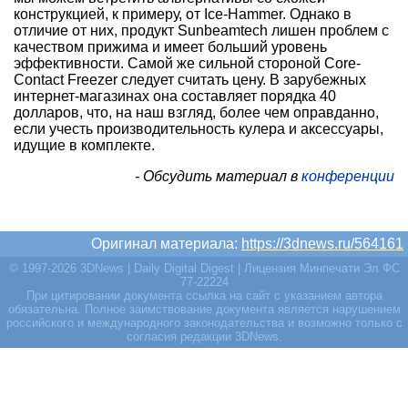
конструкцией, к примеру, от Ice-Hammer. Однако в
отличие от них, продукт Sunbeamtech лишен проблем с
качеством прижима и имеет больший уровень
эффективности. Самой же сильной стороной Core-
Contact Freezer следует считать цену. В зарубежных
интернет-магазинах она составляет порядка 40
долларов, что, на наш взгляд, более чем оправданно,
если учесть производительность кулера и аксессуары,
идущие в комплекте.
- Обсудить материал в
конференции
Оригинал материала:
https://3dnews.ru/564161
© 1997-2026 3DNews | Daily Digital Digest | Лицензия Минпечати Эл ФС
77-22224
При цитировании документа ссылка на сайт с указанием автора
обязательна. Полное заимствование документа является нарушением
российского и международного законодательства и возможно только с
согласия редакции 3DNews.