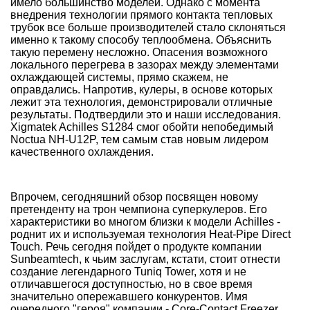
имело большинство моделей. Однако с момента
внедрения технологии прямого контакта тепловых
трубок все больше производителей стало склоняться
именно к такому способу теплообмена. Объяснить
такую перемену несложно. Опасения возможного
локального перегрева в зазорах между элементами
охлаждающей системы, прямо скажем, не
оправдались. Напротив, кулеры, в основе которых
лежит эта технология, демонстрировали отличные
результаты. Подтвердили это и наши исследования.
Xigmatek Achilles S1284 смог обойти непобедимый
Noctua NH-U12P, тем самым став новым лидером
качественного охлаждения.
Впрочем, сегодняшний обзор посвящен новому
претенденту на трон чемпиона суперкулеров. Его
характеристики во многом близки к модели Achilles -
роднит их и используемая технология Heat-Pipe Direct
Touch. Речь сегодня пойдет о продукте компании
Sunbeamtech, к чьим заслугам, кстати, стоит отнести
создание легендарного Tuniq Tower, хотя и не
отличавшегося доступностью, но в свое время
значительно опережавшего конкурентов. Имя
очередного "героя" компании - Core-Contact Freezer.