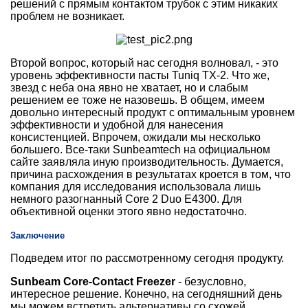
решений с прямым контактом трубок с этим никаких
проблем не возникает.
Второй вопрос, который нас сегодня волновал, - это
уровень эффективности пасты Tuniq TX-2. Что же,
звезд с неба она явно не хватает, но и слабым
решением ее тоже не назовешь. В общем, имеем
довольно интересный продукт с оптимальным уровнем
эффективности и удобной для нанесения
консистенцией. Впрочем, ожидали мы несколько
большего. Все-таки Sunbeamtech на официальном
сайте заявляла иную производительность. Думается,
причина расхождения в результатах кроется в том, что
компания для исследования использовала лишь
немного разогнанный Core 2 Duo E4300. Для
объективной оценки этого явно недостаточно.
Заключение
Подведем итог по рассмотренному сегодня продукту.
Sunbeam Core-Contact Freezer
- безусловно,
интересное решение. Конечно, на сегодняшний день
мы можем встретить альтернативы со схожей