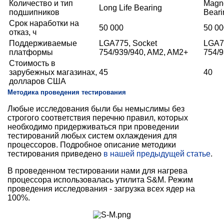
Количество и тип
Magne
Long Life Bearing
подшипников
Beari
Срок наработки на
50 000
50 00
отказ, ч
Поддерживаемые
LGA775, Socket
LGA7
платформы
754/939/940, AM2, AM2+
754/9
Стоимость в
зарубежных магазинах,
45
40
долларов США
Методика проведения тестирования
Любые исследования были бы немыслимы без
строгого соответствия перечню правил, которых
необходимо придерживаться при проведении
тестирований любых систем охлаждения для
процессоров. Подробное описание методики
тестирования приведено
в нашей предыдущей статье
.
В проведенном тестировании нами для нагрева
процессора использовалась утилита S&M. Режим
проведения исследования - загрузка всех ядер на
100%.