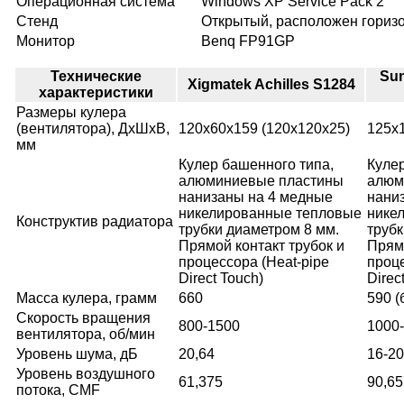
Операционная система
Windows XP Service Pack 2
Стенд
Открытый, расположен гориз
Монитор
Benq FP91GP
Технические
Sun
Xigmatek Achilles S1284
характеристики
Размеры кулера
(вентилятора), ДхШхВ,
120х60х159 (120х120х25)
125х
мм
Кулер башенного типа,
Кулер
алюминиевые пластины
алюм
нанизаны на 4 медные
нани
никелированные тепловые
нике
Конструктив радиатора
трубки диаметром 8 мм.
трубк
Прямой контакт трубок и
Прямо
процессора (Heat-pipe
проце
Direct Touch)
Direc
Масса кулера, грамм
660
590 (
Скорость вращения
800-1500
1000
вентилятора, об/мин
Уровень шума, дБ
20,64
16-20
Уровень воздушного
61,375
90,65
потока, CMF