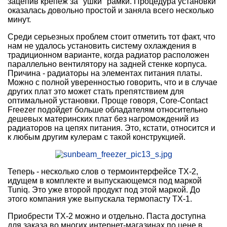
зацепив крепеж за "ушки" рамки. Процедура установки
оказалась довольно простой и заняла всего несколько
минут.
Среди серьезных проблем стоит отметить тот факт, что
нам не удалось установить систему охлаждения в
традиционном варианте, когда радиатор расположен
параллельно вентилятору на задней стенке корпуса.
Причина - радиаторы на элементах питания платы.
Можно с полной уверенностью говорить, что и в случае
других плат это может стать препятствием для
оптимальной установки. Проще говоря, Core-Contact
Freezer подойдет больше обладателям относительно
дешевых материнских плат без нагромождений из
радиаторов на цепях питания. Это, кстати, относится и
к любым другим кулерам с такой конструкцией.
Теперь - несколько слов о термоинтерфейсе TX-2,
идущем в комплекте и выпускающемся под маркой
Tuniq. Это уже второй продукт под этой маркой. До
этого компания уже выпускала термопасту TX-1.
Приобрести TX-2 можно и отдельно. Паста доступна
для заказа во многих интернет-магазинах по цене в