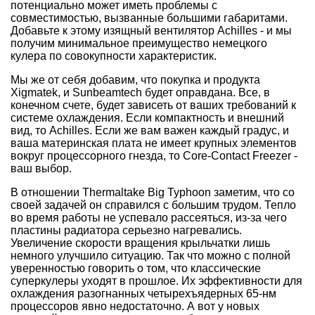
потенциально может иметь проблемы с
совместимостью, вызванные большими габаритами.
Добавьте к этому изящный вентилятор Achilles - и мы
получим минимальное преимущество немецкого
кулера по совокупности характеристик.
Мы же от себя добавим, что покупка и продукта
Xigmatek, и Sunbeamtech будет оправдана. Все, в
конечном счете, будет зависеть от ваших требований к
системе охлаждения. Если компактность и внешний
вид, то Achilles. Если же вам важен каждый градус, и
ваша материнская плата не имеет крупных элементов
вокруг процессорного гнезда, то Core-Contact Freezer -
ваш выбор.
В отношении Thermaltake Big Typhoon заметим, что со
своей задачей он справился с большим трудом. Тепло
во время работы не успевало рассеяться, из-за чего
пластины радиатора серьезно нагревались.
Увеличение скорости вращения крыльчатки лишь
немного улучшило ситуацию. Так что можно с полной
уверенностью говорить о том, что классические
суперкулеры уходят в прошлое. Их эффективности для
охлаждения разогнанных четырехъядерных 65-нм
процессоров явно недостаточно. А вот у новых