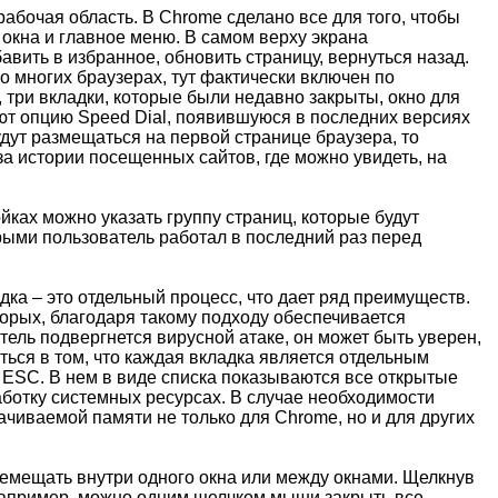
бочая область. В Chrome сделано все для того, чтобы
 окна и главное меню. В самом верху экрана
вить в избранное, обновить страницу, вернуться назад.
о многих браузерах, тут фактически включен по
три вкладки, которые были недавно закрыты, окно для
ют опцию Speed Dial, появившуюся в последних версиях
удут размещаться на первой странице браузера, то
аза истории посещенных сайтов, где можно увидеть, на
йках можно указать группу страниц, которые будут
орыми пользователь работал в последний раз перед
ка – это отдельный процесс, что дает ряд преимуществ.
вторых, благодаря такому подходу обеспечивается
тель подвергнется вирусной атаке, он может быть уверен,
ться в том, что каждая вкладка является отдельным
 ESC. В нем в виде списка показываются все открытые
ботку системных ресурсах. В случае необходимости
ачиваемой памяти не только для Chrome, но и для других
ремещать внутри одного окна или между окнами. Щелкнув
Например, можно одним щелчком мыши закрыть все