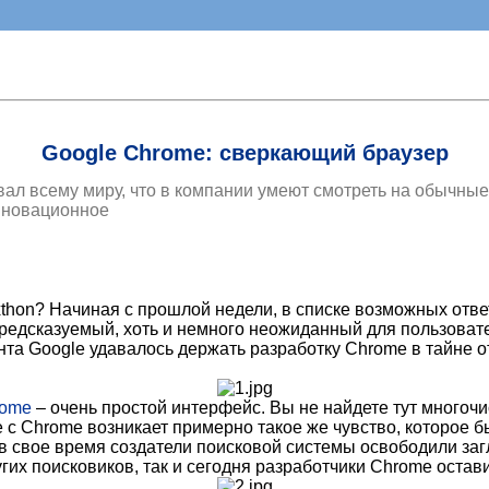
Google Chrome: сверкающий браузер
ал всему миру, что в компании умеют смотреть на обычные
нновационное
axthon? Начиная с прошлой недели, в списке возможных отв
предсказуемый, хоть и немного неожиданный для пользоват
нта Google удавалось держать разработку Chrome в тайне о
rome
– очень простой интерфейс. Вы не найдете тут многочи
е с Chrome возникает примерно такое же чувство, которое б
к в свое время создатели поисковой системы освободили за
гих поисковиков, так и сегодня разработчики Chrome остав