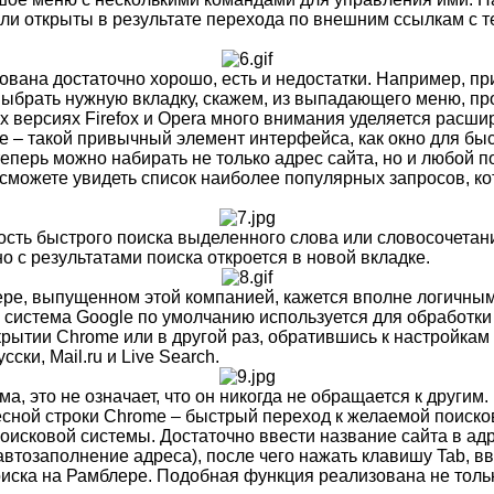
были открыты в результате перехода по внешним ссылкам с 
зована достаточно хорошо, есть и недостатки. Например, пр
ыбрать нужную вкладку, скажем, из выпадающего меню, пр
дних версиях Firefox и Opera много внимания уделяется рас
е – такой привычный элемент интерфейса, как окно для быс
теперь можно набирать не только адрес сайта, но и любой 
сможете увидеть список наиболее популярных запросов, кот
ожность быстрого поиска выделенного слова или словосочета
о с результатами поиска откроется в новой вкладке.
зере, выпущенном этой компанией, кажется вполне логичным
 система Google по умолчанию используется для обработки 
крытии Chrome или в другой раз, обратившись к настройкам
ки, Mail.ru и Live Search.
, это не означает, что он никогда не обращается к другим.
сной строки Chrome – быстрый переход к желаемой поисков
 поисковой системы. Достаточно ввести название сайта в ад
автозаполнение адреса), после чего нажать клавишу Tab, вв
оиска на Рамблере. Подобная функция реализована не только