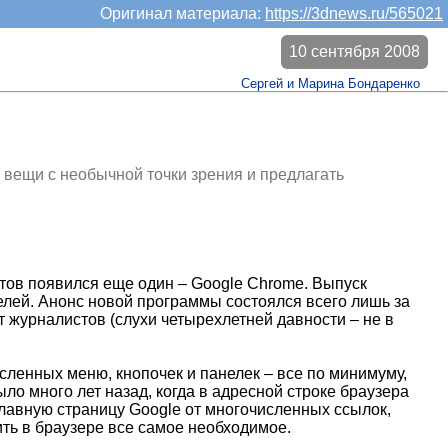
Оригинал материала:
https://3dnews.ru/565021
10 сентября 2008
Сергей и Марина Бондаренко
 вещи с необычной точки зрения и предлагать
етов появился еще один – Google Chrome. Выпуск
елей. Анонс новой программы состоялся всего лишь за
т журналистов (слухи четырехлетней давности – не в
сленных меню, кнопочек и панелек – все по минимуму,
ыло много лет назад, когда в адресной строке браузера
главную страницу Google от многочисленных ссылок,
ить в браузере все самое необходимое.