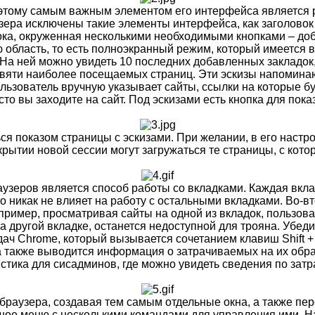
этому самым важным элементом его интерфейса является ра
узера исключены такие элементы интерфейса, как заголовок
ока, окруженная несколькими необходимыми кнопками – доба
 область, то есть полноэкранный режим, который имеется в
а ней можно увидеть 10 последних добавленных закладок, 
девяти наиболее посещаемых страниц. Эти эскизы напомина
льзователь вручную указывает сайты, ссылки на которые б
сто вы заходите на сайт. Под эскизами есть кнопка для пок
 показом страницы с эскизами. При желании, в его настро
ткрытии новой сессии могут загружаться те страницы, с кот
узеров является способ работы со вкладками. Каждая вклад
это никак не влияет на работу с остальными вкладками. Во-
ример, просматривая сайты на одной из вкладок, пользова
 другой вкладке, останется недоступной для трояна. Убеди
ач Chrome, который вызывается сочетанием клавиш Shift +
а также выводится информация о затрачиваемых на их обра
стика для сисадминов, где можно увидеть сведения по затр
браузера, создавая тем самым отдельные окна, а также пе
ьшое меню с несколькими командами для управления ими. 