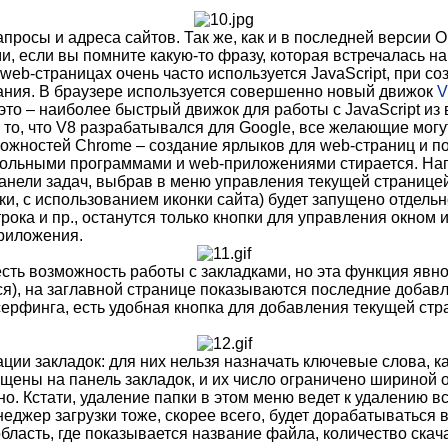
просы и адреса сайтов. Так же, как и в последней версии O
если вы помните какую-то фразу, которая встречалась на с
 web-страницах очень часто используется JavaScript, при 
ания. В браузере используется совершенно новый движок
V
 это – наиболее быстрый движок для работы с JavaScript из
о, что V8 разрабатывался для Google, все желающие могут 
ожностей Chrome – создание ярлыков для web-страниц и по
стольными программами и web-приложениями стирается. На
а панели задач, выбрав в меню управления текущей страниц
ки, с использованием иконки сайта) будет запущено отдельн
рока и пр., останутся только кнопки для управления окном
приложения.
есть возможность работы с закладками, но эта функция явн
ается), на заглавной странице показываются последние добав
ерфинга, есть удобная кнопка для добавления текущей стра
и закладок: для них нельзя назначать ключевые слова, как 
мещены на панель закладок, и их число ограничено шириной 
. Кстати, удаление папки в этом меню ведет к удалению в
джер загрузки тоже, скорее всего, будет дорабатываться 
бласть, где показывается название файла, количество ска