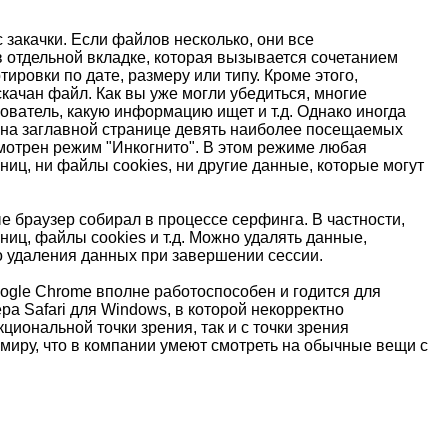
 закачки. Если файлов несколько, они все
 в отдельной вкладке, которая вызывается сочетанием
ировки по дате, размеру или типу. Кроме этого,
качан файл. Как вы уже могли убедиться, многие
ователь, какую информацию ищет и т.д. Однако иногда
а на заглавной странице девять наиболее посещаемых
смотрен режим "Инкогнито". В этом режиме любая
иц, ни файлы cookies, ни другие данные, которые могут
е браузер собирал в процессе серфинга. В частности,
ц, файлы cookies и т.д. Можно удалять данные,
о удаления данных при завершении сессии.
ogle Chrome вполне работоспособен и годится для
а Safari для Windows, в которой некорректно
иональной точки зрения, так и с точки зрения
миру, что в компании умеют смотреть на обычные вещи с