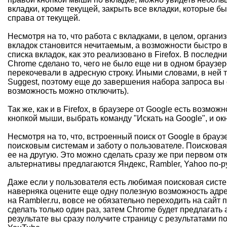
вкладки, кроме текущей, закрыть все вкладки, которые 
справа от текущей.
Несмотря на то, что работа с вкладками, в целом, органи
вкладок становится нечитаемым, а возможности быстро в
списка вкладок, как это реализовано в Firefox. В после
Chrome сделано то, чего не было еще ни в одном браузер
перекочевали в адресную строку. Иными словами, в ней 
Suggest, поэтому еще до завершения набора запроса вы 
возможность можно отключить).
Так же, как и в Firefox, в браузере от Google есть возм
кнопкой мыши, выбрать команду "Искать на Google", и окн
Несмотря на то, что, встроенный поиск от Google в брау
поисковым системам и заботу о пользователе. Поисковая
ее на другую. Это можно сделать сразу же при первом от
альтернативы предлагаются Яндекс, Rambler, Yahoo по-русс
Даже если у пользователя есть любимая поисковая система
наверняка оцените еще одну полезную возможность адре
на Rambler.ru, вовсе не обязательно переходить на сайт
сделать только один раз, затем Chrome будет предлагать 
результате вы сразу получите страницу с результатами п