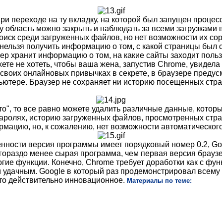
и переходе на ту вкладку, на которой был запущен процесс
ту область можно закрыть и наблюдать за всеми загрузками
иск среди загруженных файлов, но нет возможности их сорт
нельзя получить информацию о том, с какой страницы был с
ер хранит информацию о том, на какие сайты заходит польз
ете не хотеть, чтобы ваша жена, запустив Chrome, увидел
о своих онлайновых привычках в секрете, в браузере преду
ютере. Браузер не сохраняет ни историю посещенных стран
о", то все равно можете удалить различные данные, которы
ролях, историю загруженных файлов, просмотренных страни
рмацию, но, к сожалению, нет возможности автоматическог
нности версия программы имеет порядковый номер 0.2, Go
гораздо менее сырая программа, чем первая версия браузер
ие функции. Конечно, Chrome требует доработки как с функц
м удачным. Google в который раз продемонстрировал всему 
что действительно инновационное.
Материалы по теме: