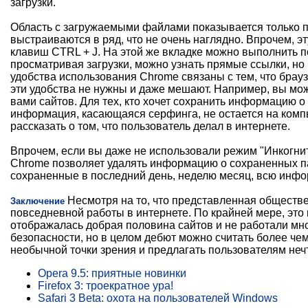
загрузки.
Область с загружаемыми файлами показывается только пр
выстраиваются в ряд, что не очень наглядно. Впрочем, э
клавиш CTRL + J. На этой же вкладке можно выполнить по
просматривая загрузки, можно узнать прямые ссылки, но 
удобства использования Chrome связаны с тем, что брауз
эти удобства не нужны и даже мешают. Например, вы мож
вами сайтов. Для тех, кто хочет сохранить информацию 
информация, касающаяся серфинга, не остается на компь
рассказать о том, что пользователь делал в интернете.
Впрочем, если вы даже не использовали режим "Инкогнит
Chrome позволяет удалять информацию о сохраненных па
сохраненные в последний день, неделю месяц, всю инфо
Несмотря на то, что представленная обществе
Заключение
повседневной работы в интернете. По крайней мере, это 
отображалась добрая половина сайтов и не работали мног
безопасности, но в целом дебют можно считать более че
необычной точки зрения и предлагать пользователям не
Opera 9.5: приятные новинки
Firefox 3: троекратное ура!
Safari 3 Beta: охота на пользователей Windows