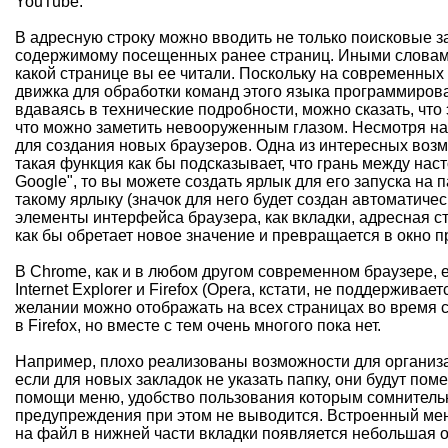
YouTube.
В адресную строку можно вводить не только поисковые за
содержимому посещенных ранее страниц. Иными словами, 
какой странице вы ее читали. Поскольку на современных
движка для обработки команд этого языка программиров
вдаваясь в технические подробности, можно сказать, что
что можно заметить невооруженным глазом. Несмотря на т
для создания новых браузеров. Одна из интересных возм
такая функция как бы подсказывает, что грань между на
Google", то вы можете создать ярлык для его запуска н
такому ярлыку (значок для него будет создан автоматичес
элементы интерфейса браузера, как вкладки, адресная ст
как бы обретает новое значение и превращается в окно 
В Chrome, как и в любом другом современном браузере, 
Internet Explorer и Firefox (Opera, кстати, не поддержив
желании можно отображать на всех страницах во время с
в Firefox, но вместе с тем очень многого пока нет.
Например, плохо реализованы возможности для организаци
если для новых закладок не указать папку, они будут по
помощи меню, удобство пользования которым сомнительно
предупреждения при этом не выводится. Встроенный мене
на файл в нижней части вкладки появляется небольшая о