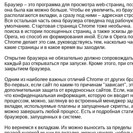
Браузер – это программа для просмотра web-страниц, по
она была как можно больше. Чтобы ее увеличить, из бра
располагаются вкладки, а сразу под ними – адресная стр
Вся остальная часть окна браузера отведена под рабочую
умолчанию. Стартовая страница Chrome тоже необычна. Н
поиска в истории посещенных страниц, а также эскизы 
Opera, но способ их формирования иной. Если в Opera по
Chrome делает это сам, руководствуясь тем, насколько ча
какие страницы и в какое время вы заходили.
Открытие браузера не обязательно должно сопровождаться
каждый раз открываться при запуске. Кроме этого, при о
закрытием браузера.
Одним из наиболее важных отличий Chrome от других бра
Во-первых, если сайт по каким-то причинам "зависает", 
дополнительная защита от вредоносных сайтов. Если, нап
что конфиденциальная информация, которую он вводит на
процессом, можно, заглянув во встроенный менеджер зад
вкладки, используемые плагины и запущенные скрипты, 
можно завершить любой процесс. Есть и подробная стати
браузеров, запущенных в системе.
Но вернемся к вкладкам. Их можно выносить за пределы 
правой кнопкой мыши по вкладке, можно увидеть небол