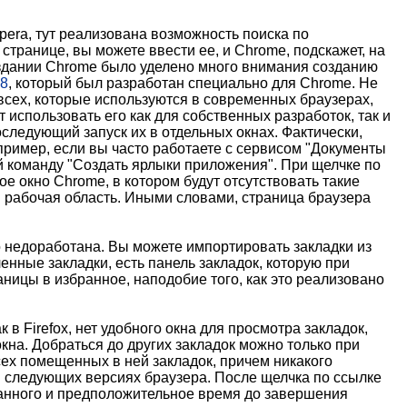
pera, тут реализована возможность поиска по
транице, вы можете ввести ее, и Chrome, подскажет, на
создании Chrome было уделено много внимания созданию
8
, который был разработан специально для Chrome. Не
 всех, которые используются в современных браузерах,
использовать его как для собственных разработок, так и
следующий запуск их в отдельных окнах. Фактически,
пример, если вы часто работаете с сервисом "Документы
ей команду "Создать ярлыки приложения". При щелчке по
ое окно Chrome, в котором будут отсутствовать такие
 и рабочая область. Иными словами, страница браузера
о недоработана. Вы можете импортировать закладки из
ленные закладки, есть панель закладок, которую при
ницы в избранное, наподобие того, как это реализовано
в Firefox, нет удобного окна для просмотра закладок,
окна. Добраться до других закладок можно только при
сех помещенных в ней закладок, причем никакого
в следующих версиях браузера. После щелчка по ссылке
чанного и предположительное время до завершения