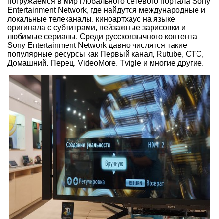
погружаемся в мир глобального сетевого портала Sony
Entertainment Network, где найдутся международные и
локальные телеканалы, киноартхаус на языке
оригинала с субтитрами, пейзажные зарисовки и
любимые сериалы. Среди русскоязычного контента
Sony Entertainment Network давно числятся такие
популярные ресурсы как Первый канал, Rutube, СТС,
Домашний, Перец, VideoMore, Tvigle и многие другие.