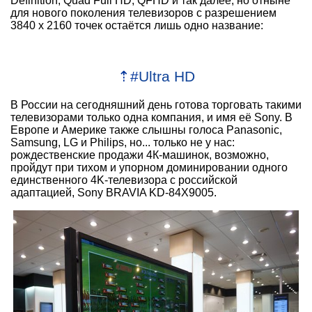
Definition, Quad Full HD, QFHD и так далее, но отныне
для нового поколения телевизоров с разрешением
3840 x 2160 точек остаётся лишь одно название:
⇡
#
Ultra HD
В России на сегодняшний день готова торговать такими
телевизорами только одна компания, и имя её Sony. В
Европе и Америке также слышны голоса Panasonic,
Samsung, LG и Philips, но... только не у нас:
рождественские продажи 4К-машинок, возможно,
пройдут при тихом и упорном доминировании одного
единственного 4K-телевизора с российской
адаптацией, Sony BRAVIA KD-84X9005.