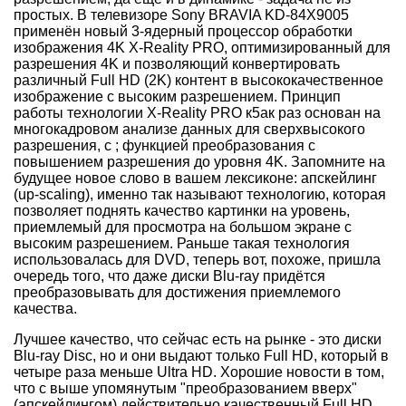
простых. В телевизоре Sony BRAVIA KD-84X9005
применён новый 3-ядерный процессор обработки
изображения 4K X-Reality PRO, оптимизированный для
разрешения 4K и позволяющий конвертировать
различный Full HD (2K) контент в высококачественное
изображение с высоким разрешением. Принцип
работы технологии X-Reality PRO к5ак раз основан на
многокадровом анализе данных для сверхвысокого
разрешения, с ; функцией преобразования с
повышением разрешения до уровня 4K. Запомните на
будущее новое слово в вашем лексиконе: апскейлинг
(up-scaling), именно так называют технологию, которая
позволяет поднять качество картинки на уровень,
приемлемый для просмотра на большом экране с
высоким разрешением. Раньше такая технология
использовалась для DVD, теперь вот, похоже, пришла
очередь того, что даже диски Blu-ray придётся
преобразовывать для достижения приемлемого
качества.
Лучшее качество, что сейчас есть на рынке - это диски
Blu-ray Disc, но и они выдают только Full HD, который в
четыре раза меньше Ultra HD. Хорошие новости в том,
что с выше упомянутым "преобразованием вверх"
(апскейлингом) действительно качественный Full HD