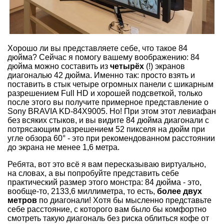
Хорошо ли вы представляете себе, что такое 84
дюйма? Сейчас я помогу вашему воображению: 84
дюйма можно составить из
четырёх
(!) экранов
диагональю 42 дюйма. Именно так: просто взять и
поставить в стык четыре огромных панели с шикарным
разрешением Full HD и хорошей подсветкой, только
после этого вы получите примерное представление о
Sony BRAVIA KD-84X9005. Но! При этом этот левиафан
без всяких стыков, и вы видите 84 дюйма диагонали с
потрясающим разрешением 52 пикселя на дюйм при
угле обзора 60° - это при рекомендованном расстоянии
до экрана не менее 1,6 метра.
Ребята, вот это всё я вам пересказываю виртуально,
на словах, а вы попробуйте представить себе
практический размер этого монстра: 84 дюйма - это,
вообще-то, 2133,6 миллиметра, то есть,
более двух
метров
по диагонали! Хотя бы мысленно представьте
себе расстояние, с которого вам было бы комфортно
смотреть такую диагональ без риска облиться кофе от