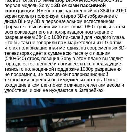
Так вот: Ultra HD телевизор BRAVIA KD-84X9005 - это
первая модель Sony с
3D-очками пассивной
конструкции
. Именно так: наложенный на 3840 x 2160
экран фильтр поляризует стерео 3D-изображение с
диска Blu-ray 3D в первоначальном естественном
формате с высочайшим качеством 1080 строк, и затем
воспроизводит его на поляризационном экране с
разрешением 3840 x 1080 пикселей для каждого глаза.
Что бы там не говорили вам маркетологи из LG о том,
что их поляризационная методика на современных 3D-
телевизорах даёт в сумме всю тысячу с лишним
(540+540) строк, позиция Sony в этом плане выглядит
гораздо естественнее и логичнее: и все предыдущие
тезисы о полноценной поддержке 1080p разрешения
не посрамили, и к пассивной поляризационной
технологии перешли без имиджевых потерь. Плюс,
входящие в комплект очки отличаются легким весом и
удобством, и они не нуждаются в батарейках.