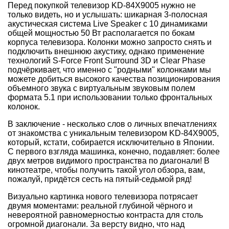
Перед покупкой телевизор KD-84X9005 нужно не
только видеть, но и услышать: шикарная 3-полосная
акустическая система Live Speaker с 10 динамиками
общей мощностью 50 Вт располагается по бокам
корпуса телевизора. Колонки можно запросто снять и
подключить внешнюю акустику, однако применение
технологий S-Force Front Surround 3D и Clear Phase
подчёркивает, что именно с "родными" колонками мы
можете добиться высокого качества позиционирования
объемного звука с виртуальным звуковым полем
формата 5.1 при использовании только фронтальных
колонок.
В заключение - несколько слов о личных впечатлениях
от знакомства с уникальным телевизором KD-84X9005,
который, кстати, собирается исключительно в Японии.
С первого взгляда машинка, конечно, подавляет: более
двух метров видимого пространства по диагонали! В
кинотеатре, чтобы получить такой угол обзора, вам,
пожалуй, придётся сесть на пятый-седьмой ряд!
Визуально картинка нового телевизора потрясает
двумя моментами: реальной глубиной чёрного и
невероятной равномерностью контраста для столь
огромной диагонали. За версту видно, что над