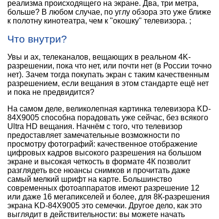
реализма происходящего на экране. Два, три метра,
больше? В любом случае, по углу обзора это уже ближе
к полотну кинотеатра, чем к "окошку" телевизора. ;
Что внутри?
Увы и ах, телеканалов, вещающих в реальном 4K-
разрешении, пока что нет, или почти нет (в России точно
нет). Зачем тогда покупать экран с таким качественным
разрешением, если вещания в этом стандарте ещё нет
и пока не предвидится?
На самом деле, великолепная картинка телевизора KD-
84X9005 способна порадовать уже сейчас, без всякого
Ultra HD вещания. Начнём с того, что телевизор
предоставляет замечательные возможности по
просмотру фотографий: качественное отображение
цифровых кадров высокого разрешения на большом
экране и высокая четкость в формате 4К позволит
разглядеть все нюансы снимков и прочитать даже
самый мелкий шрифт на карте. Большинство
современных фотоаппаратов имеют разрешение 12
или даже 16 мегапикселей и более, для 8К-разрешения
экрана KD-84X9005 это семечки. Другое дело, как это
выглядит в действительности: вы можете начать