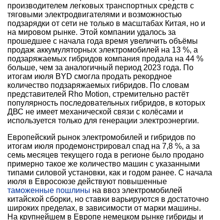
производителем легковых транспортных средств с
тяговыми электродвигателями и возможностью
подзарядки от сети не только в масштабах Китая, но и
на мировом рынке. Этой компании удалось за
прошедшее с начала года время увеличить объёмы
продаж аккумуляторных электромобилей на 13 %, а
подзаряжаемых гибридов компания продала на 44 %
больше, чем за аналогичный период 2023 года. По
итогам июля BYD смогла продать рекордное
количество подзаряжаемых гибридов. По словам
представителей Rho Motion, стремительно растёт
популярность последовательных гибридов, в которых
ДВС не имеет механической связи с колёсами и
используется только для генерации электроэнергии.
Европейский рынок электромобилей и гибридов по
итогам июля продемонстрировал спад на 7,8 %, а за
семь месяцев текущего года в регионе было продано
примерно такое же количество машин с указанными
типами силовой установки, как и годом ранее. С начала
июля в Евросоюзе действуют повышенные
таможенные пошлины
на ввоз электромобилей
китайской сборки, но ставки варьируются в достаточно
широких пределах, в зависимости от марки машины.
На крупнейшем в Европе немецком рынке гибриды и