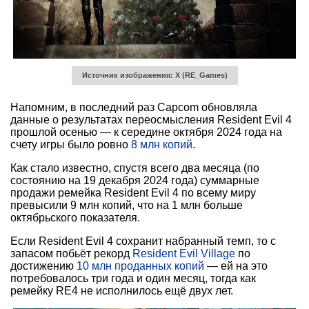
Источник изображения: X (RE_Games)
Напомним, в последний раз Capcom обновляла
данные о результатах переосмысления Resident Evil 4
прошлой осенью — к середине октября 2024 года на
счету игры было ровно
8 млн копий
.
Как стало известно, спустя всего два месяца (по
состоянию на 19 декабря 2024 года) суммарные
продажи ремейка Resident Evil 4 по всему миру
превысили 9 млн копий, что на 1 млн больше
октябрьского показателя.
Если Resident Evil 4 сохранит набранный темп, то с
запасом побьёт рекорд
Resident Evil Village
по
достижению
10 млн проданных копий
— ей на это
потребовалось три года и один месяц, тогда как
ремейку RE4 не исполнилось ещё двух лет.