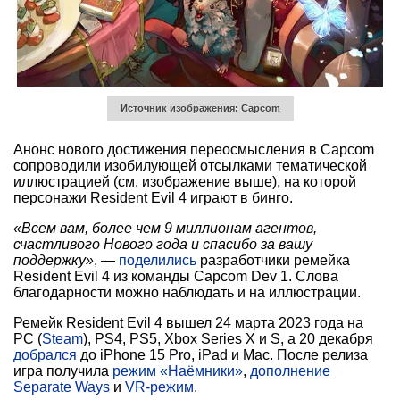
Источник изображения: Capcom
Анонс нового достижения переосмысления в Capcom
сопроводили изобилующей отсылками тематической
иллюстрацией (см. изображение выше), на которой
персонажи Resident Evil 4 играют в бинго.
«Всем вам, более чем 9 миллионам агентов,
счастливого Нового года и спасибо за вашу
поддержку»
, —
поделились
разработчики ремейка
Resident Evil 4 из команды Capcom Dev 1. Слова
благодарности можно наблюдать и на иллюстрации.
Ремейк Resident Evil 4 вышел 24 марта 2023 года на
PC (
Steam
), PS4, PS5, Xbox Series X и S, а 20 декабря
добрался
до iPhone 15 Pro, iPad и Mac. После релиза
игра получила
режим «Наёмники»
,
дополнение
Separate Ways
и
VR-режим
.