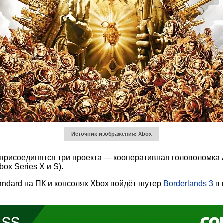
Источник изображения: Xbox
 присоединятся три проекта — кооперативная головоломка Al
box Series X и S).
andard на ПК и консолях Xbox войдёт шутер
Borderlands 3
в 