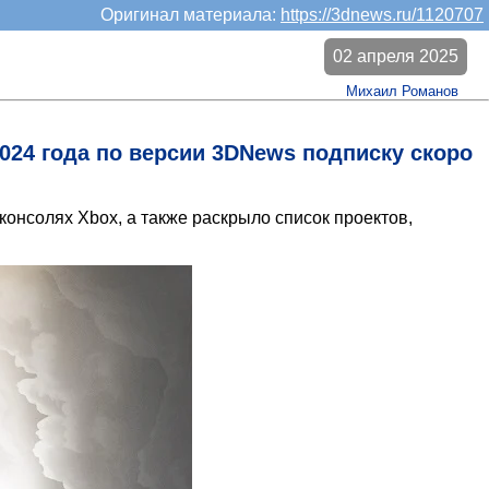
Оригинал материала:
https://3dnews.ru/1120707
02 апреля 2025
Михаил Романов
2024 года по версии 3DNews подписку скоро
онсолях Xbox, а также раскрыло список проектов,