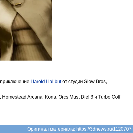
е приключение
Harold Halibut
от студии Slow Bros,
Homestead Arcana, Kona, Orcs Must Die! 3 и Turbo Golf
Оригинал материала:
https://3dnews.ru/1120707