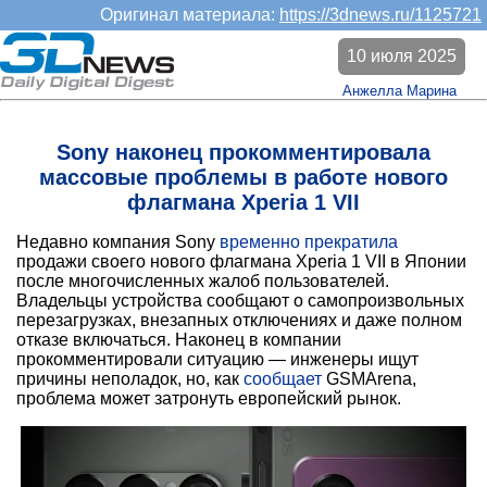
Оригинал материала:
https://3dnews.ru/1125721
10 июля 2025
Анжелла Марина
Sony наконец прокомментировала
массовые проблемы в работе нового
флагмана Xperia 1 VII
Недавно компания Sony
временно прекратила
продажи своего нового флагмана Xperia 1 VII в Японии
после многочисленных жалоб пользователей.
Владельцы устройства сообщают о самопроизвольных
перезагрузках, внезапных отключениях и даже полном
отказе включаться. Наконец в компании
прокомментировали ситуацию — инженеры ищут
причины неполадок, но, как
сообщает
GSMArena,
проблема может затронуть европейский рынок.