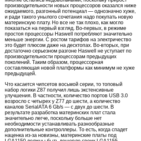
производительности новых процессоров оказался ниже
ожидаемого, разгонный потенциал — однозначно хуже,
и ради такого унылого сочетания надо покупать новую
материнскую плату. Но все не так плохо, как могло
показаться на первый взгляд. Во-первых, в режиме
простоя процессоры Haswell потребляют значительно
меньше энергии. С ростом тарифов на электричество
это будет плюсом даже на десктопах. Во-вторых, при
достаточно серьезном разгоне Haswell не уступает по
производительности процессорам предыдущих
поколений. Таким образом, процессорная
составляющая новой платформы как минимум не хуже
предыдущей.
Что касается чипсетов восьмой серии, то топовый
набор логики Z87 получил лишь экстенсивные
улучшения. В частности, количество портов USB 3.0
возросло с четырех у Z77 до шести, а количество
каналов SerialATA 6 Gb/s — с двух до шести. В
результате разработка материнских плат стала
значительно легче, поскольку больше нет
необходимости устанавливать разнообразные
дополнительные контроллеры. То есть, когда спадет
наценка из-за новизны, материнские платы под
LGA1150 должны быть дешевле своих LGA1155-