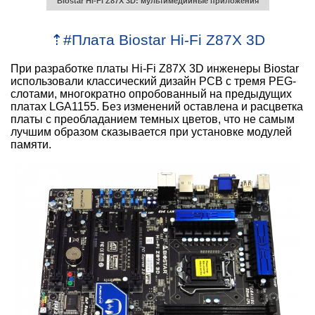
Biostar Hi-Fi Z87X 3D: мультимедийные приложения
⇡
#
Плата Biostar Hi-Fi Z87X 3D
При разработке платы Hi-Fi Z87X 3D инженеры Biostar
использовали классический дизайн PCB с тремя PEG-
слотами, многократно опробованный на предыдущих
платах LGA1155. Без изменений оставлена и расцветка
платы с преобладанием темных цветов, что не самым
лучшим образом сказывается при установке модулей
памяти.