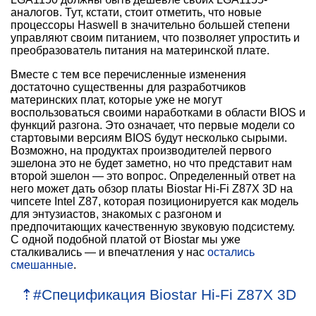
аналогов. Тут, кстати, стоит отметить, что новые
процессоры Haswell в значительно большей степени
управляют своим питанием, что позволяет упростить и
преобразователь питания на материнской плате.
Вместе с тем все перечисленные изменения
достаточно существенны для разработчиков
материнских плат, которые уже не могут
воспользоваться своими наработками в области BIOS и
функций разгона. Это означает, что первые модели со
стартовыми версиям BIOS будут несколько сырыми.
Возможно, на продуктах производителей первого
эшелона это не будет заметно, но что представит нам
второй эшелон — это вопрос. Определенный ответ на
него может дать обзор платы Biostar Hi-Fi Z87X 3D на
чипсете Intel Z87, которая позиционируется как модель
для энтузиастов, знакомых с разгоном и
предпочитающих качественную звуковую подсистему.
С одной подобной платой от Biostar мы уже
сталкивались — и впечатления у нас
остались
смешанные
.
⇡
#
Спецификация Biostar Hi-Fi Z87X 3D