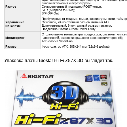
Кнопки включения и перезагрузки;
Разное
Семисегментный индикатор POST-кодов;
STR (Suspend to RAM);
S/P-DIF Out
Пробуждение от модема, мыши, клавиатуры, сети, таймер
Управление
Основной, 24-контактный разъем питания ATX;
питанием
Дополнительный, 8-контактный разъем питания;
Поддержка Biostar Green Power Utility
Отслеживание температуры процессора, системы, чипсет
Мониторинг
напряжений, скорости вращения всех вентиляторов (5);
Технология SmartFan
Размер
Форм-фактор ATX, 305x244 мм (12x9,6 дюйма)
Упаковка платы Biostar Hi-Fi Z87X 3D выглядит так.