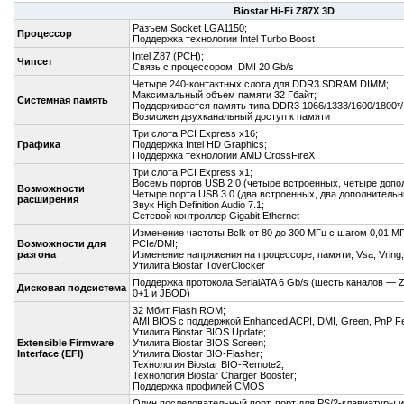
Biostar Hi-Fi Z87X 3D
Разъем Socket LGA1150;
Процессор
Поддержка технологии Intel Turbo Boost
Intel Z87 (PCH);
Чипсет
Связь с процессором: DMI 20 Gb/s
Четыре 240-контактных слота для DDR3 SDRAM DIMM;
Максимальный объем памяти 32 Гбайт;
Системная память
Поддерживается память типа DDR3 1066/1333/1600/1800*/.
Возможен двухканальный доступ к памяти
Три слота PCI Express x16;
Графика
Поддержка Intel HD Graphics;
Поддержка технологии AMD CrossFireX
Три слота PCI Express x1;
Восемь портов USB 2.0 (четыре встроенных, четыре допо
Возможности
Четыре порта USB 3.0 (два встроенных, два дополнительн
расширения
Звук High Definition Audio 7.1;
Сетевой контроллер Gigabit Ethernet
Изменение частоты Bclk от 80 до 300 МГц с шагом 0,01 
Возможности для
PCIe/DMI;
разгона
Изменение напряжения на процессоре, памяти, Vsa, Vring, 
Утилита Biostar ToverClocker
Поддержка протокола SerialATA 6 Gb/s (шесть каналов — Z8
Дисковая подсистема
0+1 и JBOD)
32 Мбит Flash ROM;
AMI BIOS с поддержкой Enhanced ACPI, DMI, Green, PnP Fe
Утилита Biostar BIOS Update;
Extensible Firmware
Утилита Biostar BIOS Screen;
Interface (EFI)
Утилита Biostar BIO-Flasher;
Технология Biostar BIO-Remote2;
Технология Biostar Charger Booster;
Поддержка профилей CMOS
Один последовательный порт, порт для PS/2-клавиатуры 