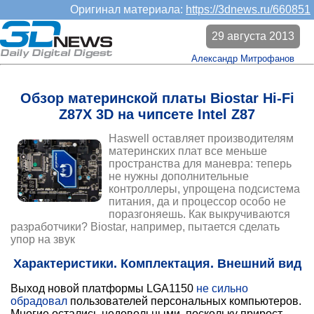
Оригинал материала:
https://3dnews.ru/660851
29 августа 2013
Александр Митрофанов
Обзор материнской платы Biostar Hi-Fi
Z87X 3D на чипсете Intel Z87
Haswell оставляет производителям
материнских плат все меньше
пространства для маневра: теперь
не нужны дополнительные
контроллеры, упрощена подсистема
питания, да и процессор особо не
поразгоняешь. Как выкручиваются
разработчики? Biostar, например, пытается сделать
упор на звук
Характеристики. Комплектация. Внешний вид
Выход новой платформы LGA1150
не сильно
обрадовал
пользователей персональных компьютеров.
Многие остались недовольными, поскольку прирост