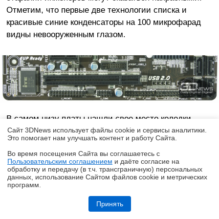
Отметим, что первые две технологии списка и
красивые синие конденсаторы на 100 микрофарад
видны невооруженным глазом.
В самом низу платы нашли свое место колодки
внутренних разъемов. Слева направо расположены:
Сайт 3DNews использует файлы cookie и сервисы аналитики.
Это помогает нам улучшать контент и работу Cайта.
контакты LPT, COM, пара USB и гребенка контактов
Во время посещения Cайта вы соглашаетесь с
подключения передней панели. Сверху над ними
Пользовательским соглашением
и даёте согласие на
✖
оказалась колодка USB 3.0.
обработку и передачу (в т.ч. трансграничную) персональных
данных, использование Cайтом файлов cookie и метрических
программ.
Обзор «малолитражного суперкомпьютера» MSI EdgeXpert MS-C931
Принять