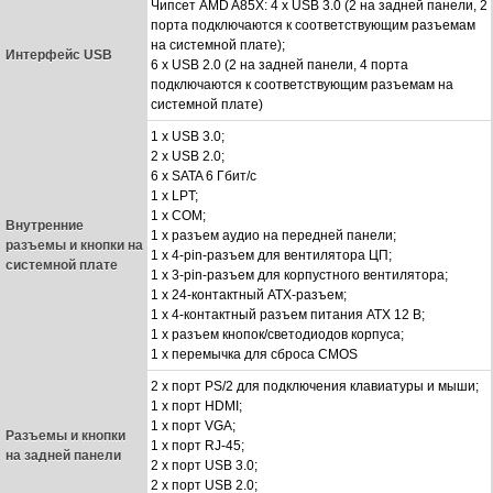
Чипсет AMD A85X: 4 x USB 3.0 (2 на задней панели, 2
порта подключаются к соответствующим разъемам
на системной плате);
Интерфейс USB
6 x USB 2.0 (2 на задней панели, 4 порта
подключаются к соответствующим разъемам на
системной плате)
1 x USB 3.0;
2 x USB 2.0;
6 x SATA 6 Гбит/с
1 x LPT;
1 x COM;
Внутренние
1 x разъем аудио на передней панели;
разъемы и кнопки на
1 x 4-pin-разъем для вентилятора ЦП;
системной плате
1 x 3-pin-разъем для корпустного вентилятора;
1 x 24-контактный ATX-разъем;
1 x 4-контактный разъем питания ATX 12 В;
1 x разъем кнопок/светодиодов корпуса;
1 x перемычка для сброса CMOS
2 x порт PS/2 для подключения клавиатуры и мыши;
1 x порт HDMI;
1 x порт VGA;
Разъемы и кнопки
1 x порт RJ-45;
на задней панели
2 x порт USB 3.0;
2 x порт USB 2.0;