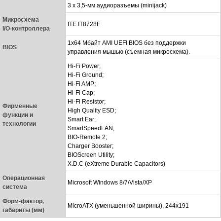
3 x 3,5-мм аудиоразъемы (minijack)
Микросхема
ITE IT8728F
I/O-контроллера
1x64 Мбайт AMI UEFI BIOS без поддержки
BIOS
управления мышью (съемная микросхема).
Hi-Fi Power;
Hi-Fi Ground;
Hi-Fi AMP;
Hi-Fi Cap;
Hi-Fi Resistor;
Фирменные
High Quality ESD;
функции и
Smart Ear;
технологии
SmartSpeedLAN;
BIO-Remote 2;
Charger Booster;
BIOScreen Utility;
X.D.C (eXtreme Durable Capacitors)
Операционная
Microsoft Windows 8/7/Vista/XP
система
Форм-фактор,
MicroATX (уменьшенной ширины), 244x191
габариты (мм)