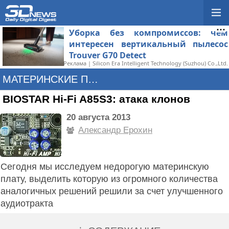
Уборка без компромиссов: чем
интересен вертикальный пылесос
Trouver G70 Detect
Реклама | Silicon Era Intelligent Technology (Suzhou) Co.,Ltd.
МАТЕРИНСКИЕ ПЛАТЫ
BIOSTAR Hi-Fi A85S3: атака клонов
20 августа 2013
Александр Ерохин
Сегодня мы исследуем недорогую материнскую
плату, выделить которую из огромного количества
аналогичных решений решили за счет улучшенного
аудиотракта