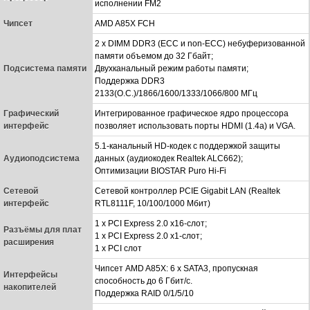
исполнении FM2
Чипсет
AMD A85X FCH
2 x DIMM DDR3 (ECC и non-ECC) небуферизованной
памяти объемом до 32 Гбайт;
Подсистема памяти
Двухканальный режим работы памяти;
Поддержка DDR3
2133(O.C.)/1866/1600/1333/1066/800 МГц
Графический
Интегрированное графическое ядро процессора
интерфейс
позволяет использовать порты HDMI (1.4a) и VGA.
5.1-канальный HD-кодек с поддержкой защиты
Аудиоподсистема
данных (аудиокодек Realtek ALC662);
Оптимизации BIOSTAR Puro Hi-Fi
Сетевой
Сетевой контроллер PCIE Gigabit LAN (Realtek
интерфейс
RTL8111F, 10/100/1000 Мбит)
1 х PCI Express 2.0 x16-слот;
Разъёмы для плат
1 х PCI Express 2.0 x1-слот;
расширения
1 x PCI слот
Чипсет AMD A85X: 6 x SATA3, пропускная
Интерфейсы
способность до 6 Гбит/с.
накопителей
Поддержка RAID 0/1/5/10