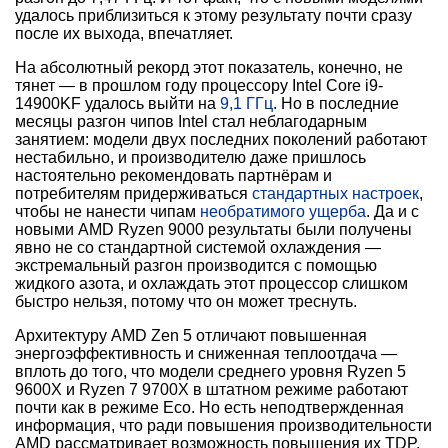
удалось приблизиться к этому результату почти сразу
после их выхода, впечатляет.
На абсолютный рекорд этот показатель, конечно, не
тянет — в прошлом году процессору Intel Core i9-
14900KF удалось выйти на
9,1 ГГц
. Но в последние
месяцы разгон чипов Intel стал неблагодарным
занятием: модели двух последних поколений работают
нестабильно, и производителю даже пришлось
настоятельно рекомендовать партнёрам и
потребителям придерживаться
стандартных настроек
,
чтобы не нанести чипам
необратимого ущерба
. Да и с
новыми AMD Ryzen 9000 результаты были получены
явно не со стандартной системой охлаждения —
экстремальный разгон производится с помощью
жидкого азота, и охлаждать этот процессор слишком
быстро нельзя, потому что он может треснуть.
Архитектуру AMD Zen 5 отличают повышенная
энергоэффективность и сниженная теплоотдача —
вплоть до того, что модели среднего уровня Ryzen 5
9600X и Ryzen 7 9700X в штатном режиме работают
почти как в режиме Eco. Но есть неподтвержденная
информация, что ради повышения производительности
AMD рассматривает возможность повышения их TDP.