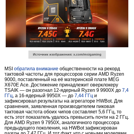
Источник изображения: x.com/msigaming
MSI
обратила внимание
общественности на рекорд
тактовой частоты для процессоров серии AMD Ryzen
9000, поставленный на её материнской плате MEG
X670E Ace. Достижение принадлежит оверклокеру
TSAIK — он разогнал 12-ядерный Ryzen 9 9900X до
7,4
ГГц
, а 16-ядерный 9950X — до
7,44 ГГц
и
зафиксировал результаты на агрегаторе HWBot. Для
сравнения, заявленная производителем пиковая
тактовая частота обоих чипов составляет 5,6 ГГц, то
есть этот показатель удалось превысить почти на 2 ГГц.
Для AMD Ryzen 9 7950X, аналогичного процессора
предыдущего поколения, на HWBot зафиксирован
разгон до 7,47 ГГц. И тот факт, что с новыми моделями