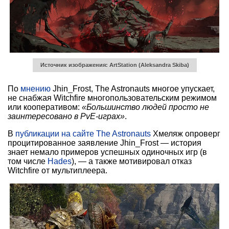
Источник изображения: ArtStation (Aleksandra Skiba)
По
мнению
Jhin_Frost, The Astronauts многое упускает,
не снабжая Witchfire многопользовательским режимом
или кооперативом:
«Большинство людей просто не
заинтересовано в PvE-играх»
.
В
публикации на сайте The Astronauts
Хмеляж опроверг
процитированное заявление Jhin_Frost — история
знает немало примеров успешных одиночных игр (в
том числе
Hades
), — а также мотивировал отказ
Witchfire от мультиплеера.