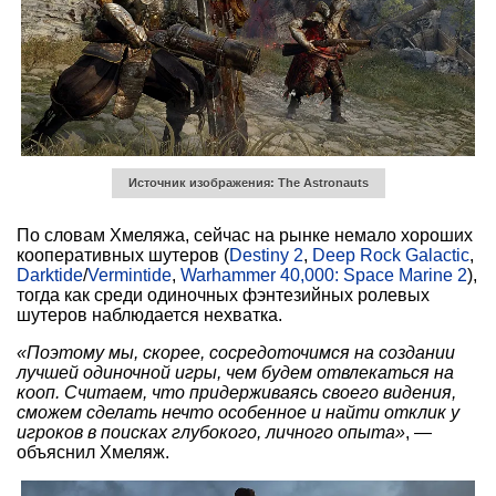
Источник изображения: The Astronauts
По словам Хмеляжа, сейчас на рынке немало хороших
кооперативных шутеров (
Destiny 2
,
Deep Rock Galactic
,
Darktide
/
Vermintide
,
Warhammer 40,000: Space Marine 2
),
тогда как среди одиночных фэнтезийных ролевых
шутеров наблюдается нехватка.
«Поэтому мы, скорее, сосредоточимся на создании
лучшей одиночной игры, чем будем отвлекаться на
кооп. Считаем, что придерживаясь своего видения,
сможем сделать нечто особенное и найти отклик у
игроков в поисках глубокого, личного опыта»
, —
объяснил Хмеляж.