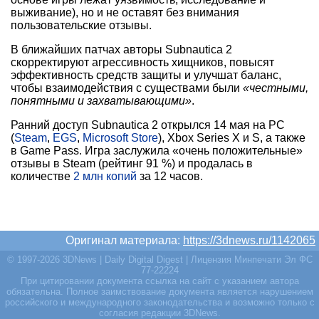
выживание), но и не оставят без внимания
пользовательские отзывы.
В ближайших патчах авторы Subnautica 2
скорректируют агрессивность хищников, повысят
эффективность средств защиты и улучшат баланс,
чтобы взаимодействия с существами были
«честными,
понятными и захватывающими»
.
Ранний доступ Subnautica 2 открылся 14 мая на PC
(
Steam
,
EGS
,
Microsoft Store
), Xbox Series X и S, а также
в Game Pass. Игра заслужила «очень положительные»
отзывы в Steam (рейтинг 91 %) и продалась в
количестве
2 млн копий
за 12 часов.
Оригинал материала:
https://3dnews.ru/1142065
© 1997-2026 3DNews | Daily Digital Digest | Лицензия Минпечати Эл ФС
77-22224
При цитировании документа ссылка на сайт с указанием автора
обязательна. Полное заимствование документа является нарушением
российского и международного законодательства и возможно только с
согласия редакции 3DNews.