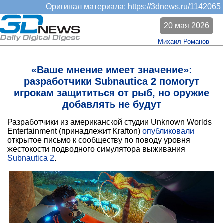
Оригинал материала:
https://3dnews.ru/1142065
20 мая 2026
Михаил Романов
«Ваше мнение имеет значение»:
разработчики Subnautica 2 помогут
игрокам защититься от рыб, но оружие
добавлять не будут
Разработчики из американской студии Unknown Worlds
Entertainment (принадлежит Krafton)
опубликовали
открытое письмо к сообществу по поводу уровня
жестокости подводного симулятора выживания
Subnautica 2
.