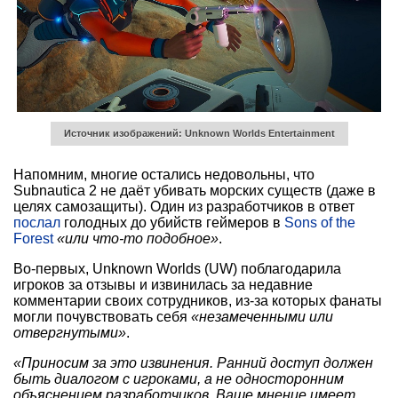
Источник изображений: Unknown Worlds Entertainment
Напомним, многие остались недовольны, что
Subnautica 2 не даёт убивать морских существ (даже в
целях самозащиты). Один из разработчиков в ответ
послал
голодных до убийств геймеров в
Sons of the
Forest
«или что-то подобное»
.
Во-первых, Unknown Worlds (UW) поблагодарила
игроков за отзывы и извинилась за недавние
комментарии своих сотрудников, из-за которых фанаты
могли почувствовать себя
«незамеченными или
отвергнутыми»
.
«Приносим за это извинения. Ранний доступ должен
быть диалогом с игроками, а не односторонним
объяснением разработчиков. Ваше мнение имеет