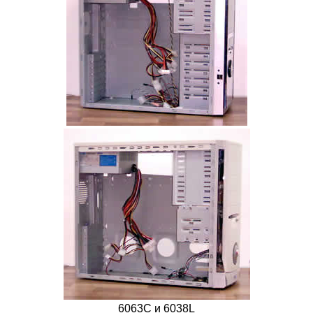
6063С и 6038L