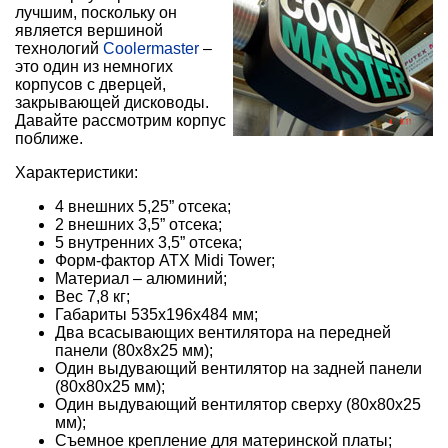
лучшим, поскольку он
является вершиной
технологий
Coolermaster
–
это один из немногих
корпусов с дверцей,
закрывающей дисководы.
Давайте рассмотрим корпус
поближе.
Характеристики:
4 внешних 5,25” отсека;
2 внешних 3,5” отсека;
5 внутренних 3,5” отсека;
Форм-фактор ATX Midi Tower;
Материал – алюминий;
Вес 7,8 кг;
Габариты 535x196x484 мм;
Два всасывающих вентилятора на передней
панели (80x8x25 мм);
Один выдувающий вентилятор на задней панели
(80x80x25 мм);
Один выдувающий вентилятор сверху (80x80x25
мм);
Съемное крепление для материнской платы;