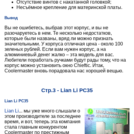
Отсутствие винтов с накатанной головкой;
Несъёмное крепление для материнской платы.
Вывод
Вы не ошибетесь, выбрав этот корпус, и вы не
разочаруетесь в нем. Те несколько недостатков,
которые были названы, вряд ли можно признать
значительными. У корпуса отличная цена - около 100
зеленых рублей. Если вам нужен корпус, а на
алюминиевый денег жалко – эта модель для вас.
Любители поработать ручками будут рады тому, что на
корпус можно установить окно Chieftic. Итак,
Coolermaster вновь порадовала нас хорошей вещью.
Стр.3 - Lian Li PC35
Lian Li PC35
Lian Li
... мы уже много слышали о
этом производителе за последнее
время, и вот, теперь эта компания
стала главным конкурентом
Coolermaster по престижным