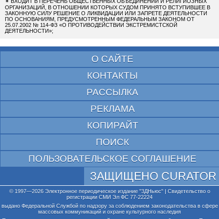
✴
ВХОДИТ В ПЕРЕЧЕНЬ ОБЩЕСТВЕННЫХ ОБЪЕДИНЕНИЙ И РЕЛИГИОЗНЫХ
ОРГАНИЗАЦИЙ, В ОТНОШЕНИИ КОТОРЫХ СУДОМ ПРИНЯТО ВСТУПИВШЕЕ В
ЗАКОННУЮ СИЛУ РЕШЕНИЕ О ЛИКВИДАЦИИ ИЛИ ЗАПРЕТЕ ДЕЯТЕЛЬНОСТИ
ПО ОСНОВАНИЯМ, ПРЕДУСМОТРЕННЫМ ФЕДЕРАЛЬНЫМ ЗАКОНОМ ОТ
25.07.2002 № 114-ФЗ «О ПРОТИВОДЕЙСТВИИ ЭКСТРЕМИСТСКОЙ
ДЕЯТЕЛЬНОСТИ»;
О САЙТЕ
КОНТАКТЫ
РАССЫЛКА
РЕКЛАМА
КОПИРАЙТ
ПОИСК
ПОЛЬЗОВАТЕЛЬСКОЕ СОГЛАШЕНИЕ
ЗАЩИЩЕНО CURATOR
© 1997—2026 Электронное периодическое издание "3ДНьюс" | Свидетельство о
регистрации СМИ Эл ФС 77-22224
выдано Федеральной Службой по надзору за соблюдением законодательства в сфере
массовых коммуникаций и охране культурного наследия