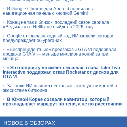
•
В Google Chrome для Android появилась
навигационная панель с кнопкой Gemini
•
Конец не так и близок: последний сезон сериала
«Ведьмак» от Netflix не выйдет в 2026 году
•
Google открыла исходный код ИИ-модели, которая
предупреждает об ураганах
•
«Беспрецедентные» предзаказы GTA VI подорвали
продажи GTA V — меньше миллиона копий за три
месяца
•
«Это попросту не имеет смысла»: глава Take-Two
Interactive поддержал отказ Rockstar от дисков для
GTA VI
•
За сутки ИИ выявил несколько сотен уязвимостей в
экосистеме биткоина
•
В Южной Корее создали навигатор, который
прокладывает маршрут по тени, а не по расстоянию
НОВОЕ В ОБЗОРАХ