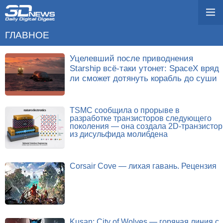
ГЛАВНОЕ
Уцелевший после приводнения
Starship всё-таки утонет: SpaceX вряд
ли сможет дотянуть корабль до суши
TSMC сообщила о прорыве в
разработке транзисторов следующего
поколения — она создала 2D-транзистор
из дисульфида молибдена
Corsair Cove — лихая гавань. Рецензия
Kusan: City of Wolves — горячая линия с