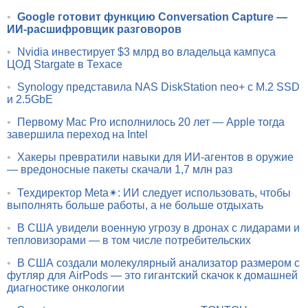
•
Google готовит функцию Conversation Capture —
ИИ-расшифровщик разговоров
•
Nvidia инвестирует $3 млрд во владельца кампуса
ЦОД Stargate в Техасе
•
Synology представила NAS DiskStation neo+ с M.2 SSD
и 2.5GbE
•
Первому Mac Pro исполнилось 20 лет — Apple тогда
завершила переход на Intel
•
Хакеры превратили навыки для ИИ-агентов в оружие
— вредоносные пакеты скачали 1,7 млн раз
•
Техдиректор Meta✴: ИИ следует использовать, чтобы
выполнять больше работы, а не больше отдыхать
•
В США увидели военную угрозу в дронах с лидарами и
тепловизорами — в том числе потребительских
•
В США создали молекулярный анализатор размером с
футляр для AirPods — это гигантский скачок к домашней
диагностике онкологии