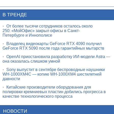
В ТРЕНДЕ
•
От более тысячи сотрудников осталось около
250: «МойОфис» закрыл офисы в Санкт-
Петербурге и Иннополисе
•
Владелец видеокарты GeForce RTX 4090 получил
GeForce RTX 5090 после года гарантийных мытарств
•
OpenAI приостановила разработку ИИ-модели Astra —
она оказалась слишком умной
•
Sony выпустит в сентябре беспроводные наушники
WH-1000XM4C — копию WH-1000XM4 шестилетней
давности
•
Китайские производители оборудования для
полировки кремниевых пластин добились прогресса в
качестве технологического процесса
НОВОСТИ