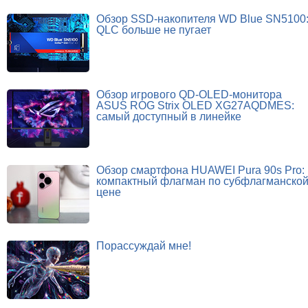
Обзор SSD-накопителя WD Blue SN5100
QLC больше не пугает
Обзор игрового QD-OLED-монитора
ASUS ROG Strix OLED XG27AQDMES:
самый доступный в линейке
Обзор смартфона HUAWEI Pura 90s Pro:
компактный флагман по субфлагманско
цене
Порассуждай мне!