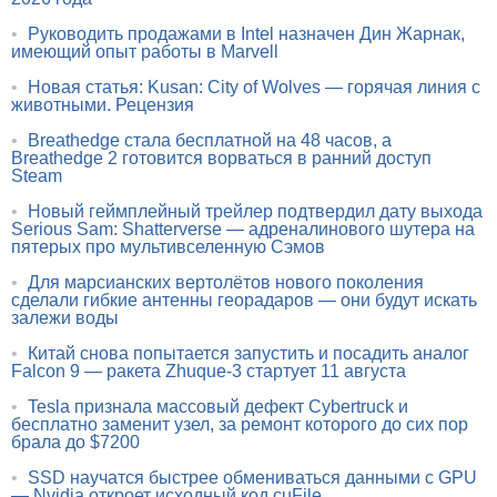
•
Руководить продажами в Intel назначен Дин Жарнак,
имеющий опыт работы в Marvell
•
Новая статья: Kusan: City of Wolves — горячая линия с
животными. Рецензия
•
Breathedge стала бесплатной на 48 часов, а
Breathedge 2 готовится ворваться в ранний доступ
Steam
•
Новый геймплейный трейлер подтвердил дату выхода
Serious Sam: Shatterverse — адреналинового шутера на
пятерых про мультивселенную Сэмов
•
Для марсианских вертолётов нового поколения
сделали гибкие антенны георадаров — они будут искать
залежи воды
•
Китай снова попытается запустить и посадить аналог
Falcon 9 — ракета Zhuque-3 стартует 11 августа
•
Tesla признала массовый дефект Cybertruck и
бесплатно заменит узел, за ремонт которого до сих пор
брала до $7200
•
SSD научатся быстрее обмениваться данными с GPU
— Nvidia откроет исходный код cuFile