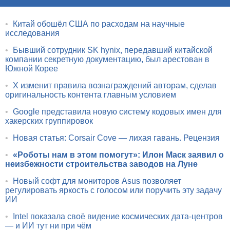
•
Китай обошёл США по расходам на научные
исследования
•
Бывший сотрудник SK hynix, передавший китайской
компании секретную документацию, был арестован в
Южной Корее
•
X изменит правила вознаграждений авторам, сделав
оригинальность контента главным условием
•
Google представила новую систему кодовых имен для
хакерских группировок
•
Новая статья: Corsair Cove — лихая гавань. Рецензия
•
«Роботы нам в этом помогут»: Илон Маск заявил о
неизбежности строительства заводов на Луне
•
Новый софт для мониторов Asus позволяет
регулировать яркость с голосом или поручить эту задачу
ИИ
•
Intel показала своё видение космических дата-центров
— и ИИ тут ни при чём