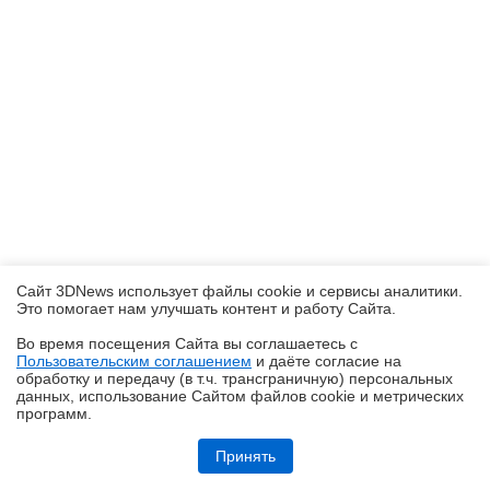
Сайт 3DNews использует файлы cookie и сервисы аналитики.
Это помогает нам улучшать контент и работу Cайта.
Во время посещения Cайта вы соглашаетесь с
Пользовательским соглашением
и даёте согласие на
✖
обработку и передачу (в т.ч. трансграничную) персональных
данных, использование Cайтом файлов cookie и метрических
программ.
Обзор и тестирование неттопа MSI PRO DP10 A14MG: маленький, но
очень производительный
Принять