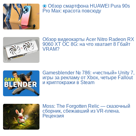
Обзор смартфона HUAWEI Pura 90s
Pro Max: красота повсюду
Обзор видеокарты Acer Nitro Radeon RX
9060 XT OC 8G: на что хватает 8 Гбайт
VRAM?
Gamesblender № 786: «честный» Unity 7,
игры за рекламу от Xbox, четыре Fallout
и криптокражи в Steam
Moss: The Forgotten Relic — сказочный
сборник, сбежавший из VR-плена.
Рецензия