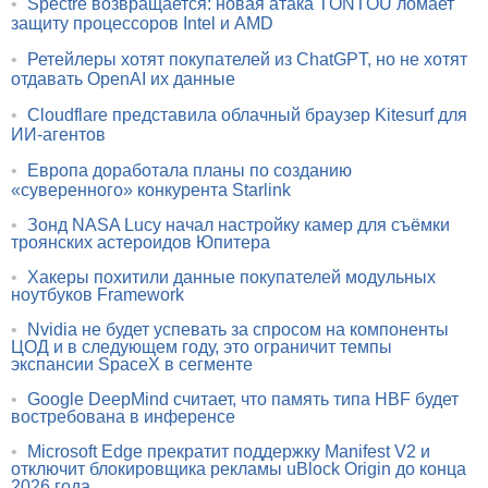
•
Spectre возвращается: новая атака TONTOU ломает
защиту процессоров Intel и AMD
•
Ретейлеры хотят покупателей из ChatGPT, но не хотят
отдавать OpenAI их данные
•
Cloudflare представила облачный браузер Kitesurf для
ИИ-агентов
•
Европа доработала планы по созданию
«суверенного» конкурента Starlink
•
Зонд NASA Lucy начал настройку камер для съёмки
троянских астероидов Юпитера
•
Хакеры похитили данные покупателей модульных
ноутбуков Framework
•
Nvidia не будет успевать за спросом на компоненты
ЦОД и в следующем году, это ограничит темпы
экспансии SpaceX в сегменте
•
Google DeepMind считает, что память типа HBF будет
востребована в инференсе
•
Microsoft Edge прекратит поддержку Manifest V2 и
отключит блокировщика рекламы uBlock Origin до конца
2026 года