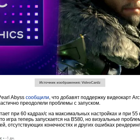
Источник изображения: VideoCardz
Pearl Abyss
сообщили
, что добавят поддержку видеокарт A
е частично преодолели проблемы с запуском.
отает при 60 кадрах/с на максимальных настройках и при 55
 что игра теперь запускается на B580, но визуальные пробл
й, отсутствующих конечностях и других ошибках рендеринг