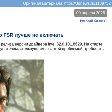
Оригинал материала:
https://3dnews.ru/1139752
09 апреля 2026
Николай Хижняк
но FSR лучше не включать
релиза версии драйвера Intel 32.0.101.8629. На старте
покупателям, столкнувшимся с этой проблемой, требовать