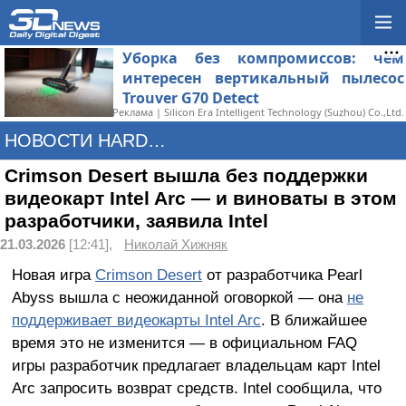
Уборка без компромиссов: чем
интересен вертикальный пылесос
Trouver G70 Detect
Реклама | Silicon Era Intelligent Technology (Suzhou) Co.,Ltd.
НОВОСТИ HARDWARE
Crimson Desert вышла без поддержки
видеокарт Intel Arc — и виноваты в этом
разработчики, заявила Intel
21.03.2026
[12:41],
Николай Хижняк
Новая игра
Crimson Desert
от разработчика Pearl
Abyss вышла с неожиданной оговоркой — она
не
поддерживает видеокарты Intel Arc
. В ближайшее
время это не изменится — в официальном FAQ
игры разработчик предлагает владельцам карт Intel
Arc запросить возврат средств. Intel сообщила, что