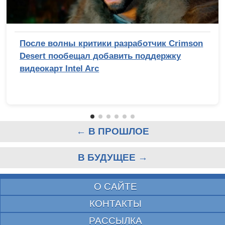
После волны критики разработчик Crimson
Desert пообещал добавить поддержку
видеокарт Intel Arc
← В ПРОШЛОЕ
В БУДУЩЕЕ →
О САЙТЕ
КОНТАКТЫ
РАССЫЛКА