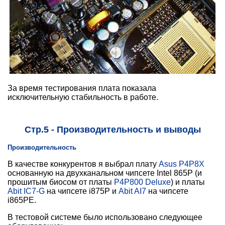
За время тестирования плата показала
исключительную стабильность в работе.
Стр.5 - Производительность и выводы
Производительность
В качестве конкурентов я выбрал плату
Asus P4P8X
основанную на двухканальном чипсете Intel 865P (и
прошитым биосом от платы
P4P800 Deluxe
) и платы
Abit IC7-G
на чипсете i875P и
Abit AI7
на чипсете
i865PE.
В тестовой системе было использовано следующее