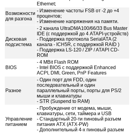
Ethernet;
- Изменение частоты FSB от -2 до +4
Возможности
процентов;
для разгона
- Изменение напряжения на памяти.
- 2 канала UltraDMA100/66/33 Bus Master
IDE (с поддержкой до 4 ATAPI-устройств)
Дисковая
- Поддержка протокола SerialATA (2
подсистема
канала - ICH5R, c поддержкой RAID )
- Поддержка LS-120 / ZIP / ATAPI CD-
ROM
- 4 MBit Flash ROM
BIOS
- Intel BIOS с поддержкой Enhanced
ACPI, DMI, Green, PnP Features
- Один порт для FDD, один
последовательный и один
Разное
параллельный порты, порты для PS/2
мыши и клавиатуры
- STR (Suspend to RAM)
- Пробуждение от модема, мыши,
клавиатуры, сети, таймера и USB
Управление
- Стандартный 20-ти пиновый разъем
питанием
питания ATX (ATX-PW)
- Дополнительный 4-х пиновый разъем