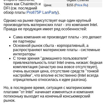
Gigabit Ethernet
таких как Chaintech и
Цена:
$155 (
Price.Ru
)
DFI (см. последний
обзор платы
Pro875P LanParty
).
Однако на рынке присутствует еще один крупный
производитель материнских плат - это компания Intel.
Правда ее продукция имеет ряд особенностей:
Сама компания не производит платы - это делают
ее партнеры
Основной рынок сбыта - корпоративный, а
распространяют материнские платы - системные
интеграторы
С точки зрения "домашнего пользователя"
привлекательность плат Intel очень низкая: бедная
комплектация (зачастую она вовсе отсутствует),
очень высокая цена, отсутствие средств "тонкой
настройки", что вполне естественно (Intel всегда
отрицательно относилась к идее разгона).
Но, в последнее время, ситуация с материнскими
платами "от Intel" начинает изменяться и компания
потихоньку выходит на конечный консьюмерский
рынок.