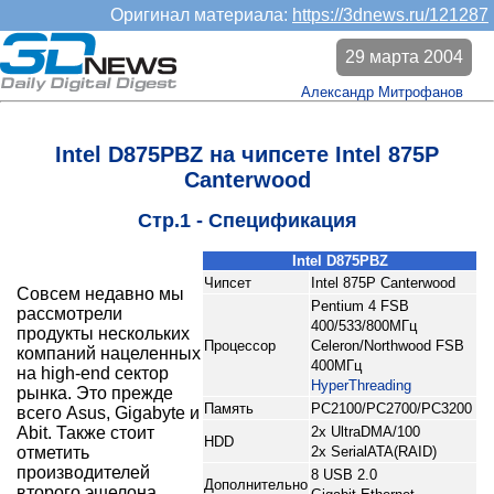
Оригинал материала:
https://3dnews.ru/121287
29 марта 2004
Александр Митрофанов
Intel D875PBZ на чипсете Intel 875P
Canterwood
Стр.1 - Спецификация
Intel D875PBZ
Чипсет
Intel 875P Canterwood
Совсем недавно мы
Pentium 4 FSB
рассмотрели
400/533/800МГц
продукты нескольких
Процессор
Celeron/Northwood FSB
компаний нацеленных
400МГц
на high-end сектор
HyperThreading
рынка. Это прежде
Память
PC2100/PC2700/PC3200
всего Asus, Gigabyte и
Abit. Также стоит
2x UltraDMA/100
HDD
отметить
2x SerialATA(RAID)
производителей
8 USB 2.0
Дополнительно
второго эшелона,