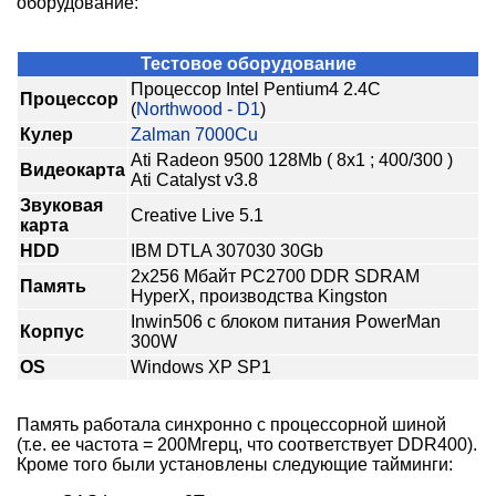
оборудование:
Тестовое оборудование
Процессор Intel Pentium4 2.4C
Процессор
(
Northwood - D1
)
Кулер
Zalman 7000Cu
Ati Radeon 9500 128Mb ( 8x1 ; 400/300 )
Видеокарта
Ati Catalyst v3.8
Звуковая
Creative Live 5.1
карта
HDD
IBM DTLA 307030 30Gb
2x256 Мбайт PC2700 DDR SDRAM
Память
HyperX, производства Kingston
Inwin506 с блоком питания PowerMan
Корпус
300W
OS
Windows XP SP1
Память работала синхронно с процессорной шиной
(т.е. ее частота = 200Мгерц, что соответствует DDR400).
Кроме того были установлены следующие тайминги: