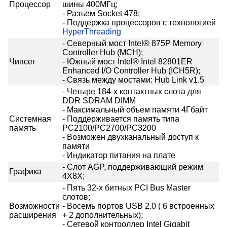
Процессор
шины 400МГц;
- Разъем Socket 478;
- Поддержка процессоров с технологией
HyperThreading
- Северный мост Intel® 875P Memory
Controller Hub (MCH);
Чипсет
- Южный мост Intel® Intel 82801ER
Enhanced I/O Controller Hub (ICH5R);
- Связь между мостами: Hub Link v1.5
- Четыре 184-х контактных слота для
DDR SDRAM DIMM
- Максимальный объем памяти 4Гбайт
Системная
- Поддерживается память типа
память
PC2100/PC2700/PC3200
- Возможен двухканальный доступ к
памяти
- Индикатор питания на плате
- Слот AGP, поддерживающий режим
Графика
4X8X;
- Пять 32-х битных PCI Bus Master
слотов;
Возможности
- Восемь портов USB 2.0 ( 6 встроенных
расширения
+ 2 дополнительных);
- Сетевой контроллер Intel Gigabit