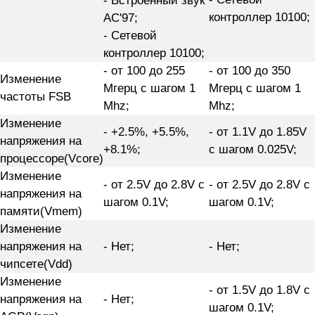
- Встроенный звук
контроллер 10100;
AC'97;
- Сетевой
контроллер 10100;
- от 100 до 255
- от 100 до 350
Изменение
Мгерц с шагом 1
Мгерц с шагом 1
частоты FSB
Mhz;
Mhz;
Изменение
- +2.5%, +5.5%,
- от 1.1V до 1.85V
напряжения на
+8.1%;
с шагом 0.025V;
процессоре(Vcore)
Изменение
- от 2.5V до 2.8V с
- от 2.5V до 2.8V с
напряжения на
шагом 0.1V;
шагом 0.1V;
памяти(Vmem)
Изменение
напряжения на
- Нет;
- Нет;
чипсете(Vdd)
Изменение
- от 1.5V до 1.8V с
напряжения на
- Нет;
шагом 0.1V;