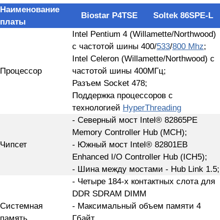
Наименование
Biostar P4TSE
Soltek 86SPE-L
платы
Intel Pentium 4 (Willamette/Northwood)
с частотой шины 400/
533
/
800 Mhz
;
Intel Celeron (Willamette/Northwood) с
Процессор
частотой шины 400МГц;
Разъем Socket 478;
Поддержка процессоров с
технологией
HyperThreading
- Северный мост Intel® 82865PE
Memory Controller Hub (MCH);
Чипсет
- Южный мост Intel® 82801EB
Enhanced I/O Controller Hub (ICH5);
- Шина между мостами - Hub Link 1.5;
- Четыре 184-х контактных слота для
DDR SDRAM DIMM
Системная
- Максимальный объем памяти 4
память
Гбайт