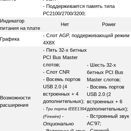
- Поддерживается память типа
PC2100/2700/3200;
Индикатор
Нет
Power
питания на плате
- Слот AGP, поддерживающий режим
Графика
4X8X
- Пять 32-х битных
PCI Bus Master
слотов;
- Шесть 32-х
- Слот CNR
битных PCI Bus
- Восемь портов
Master слотов;
USB 2.0 (4
- Восемь портов
встроенных + 4
USB 2.0 (2
Возможности
дополнительных);
встроенных + 6
расширения
дополнительных);
- Три порта IEEE1394
-
- Встроенный звук
(Firewire)
AC'97;
Опционально
- Сетевой