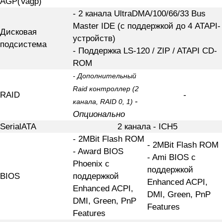
AGP(Vagp)
- 2 канала UltraDMA/100/66/33 Bus
Master IDE (с поддержкой до 4 ATAPI-
Дисковая
устройств)
подсистема
- Поддержка LS-120 / ZIP / ATAPI CD-
ROM
- Дополнительный
Raid контроллер (2
RAID
-
-
канала, RAID 0, 1)
Опционально
SerialATA
2 канала - ICH5
- 2MBit Flash ROM
- 2MBit Flash ROM
- Award BIOS
- Ami BIOS с
Phoenix с
поддержкой
BIOS
поддержкой
Enhanced ACPI,
Enhanced ACPI,
DMI, Green, PnP
DMI, Green, PnP
Features
Features