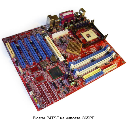
Biostar P4TSE на чипсете i865PE