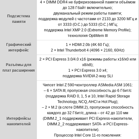
4 × DIMM DDR4 не буферизованной памяти объёмом
до 128 Гбайт включительно;
двухканальный режим работы памяти;
Подсистема
поддержка модулей с частотами от 2133 до 3200 МГц и
памяти
от 3333 (O.C.) до 5333 (O.C.) МГц;
поддержка Intel XMP 2.0 (Extreme Memory Profile);
технология OptiMem III
Графический
1 × HDMI 2.0b (4K 60 Гц);
интерфейс
2 × Intel Thunderbolt 4 (4096 × 2160, 60Hz)
2 × PCI Express 3.0/4.0 x16 (режимы работы x16/x0 или
Разъёмы для
x8/x8);
плат расширения
1 × PCI Express 3.0 x4;
поддержка NVIDIA 2-way SLI
Чипсет Intel Z 590+контроллер ASMedia ASM 1061:
– 6 × SATA III, пропускная способность до 6 Гбит/с
(поддержка RAID 0, 1, 5 и 10, Intel Rapid Storage
Technology, NCQ, AHCI и Hot Plug);
– 2 × M.2 (в слоте DIMM.2), пропускная способность
каждого до 32 Гбит/с, длина – от 42 до 110 мм
Интерфейсы
(DIMM.2_1 поддерживает PCI Express-накопители,
накопителей
DIMM.2_2 поддерживает SATA- и PCI Express-
накопители).
Процессор Intel Core 11-го поколения: