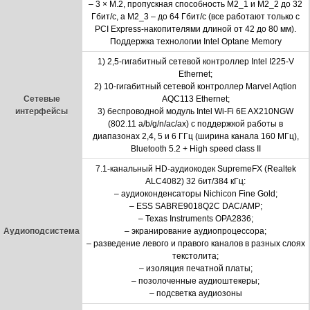
– 3
×
M.2, пропускная способность M2_1 и M2_2 до 32
Гбит/с, а M2_3 – до 64 Гбит/с (все работают только с
PCI Express-накопителями длиной от 42 до 80 мм).
Поддержка технологии Intel Optane Memory
1) 2,5-гигабитный сетевой контроллер Intel I225-V
Ethernet;
2) 10-гигабитный сетевой контроллер Marvel Aqtion
Сетевые
AQC113 Ethernet;
интерфейсы
3) беспроводной модуль Intel Wi-Fi 6E AX210NGW
(802.11 a/b/g/n/ac/ax) с поддержкой работы в
диапазонах 2,4, 5 и 6 ГГц (ширина канала 160 МГц),
Bluetooth 5.2 + High speed class II
7.1-канальный HD-аудиокодек SupremeFX (Realtek
ALC4082) 32 бит/384 кГц:
– аудиоконденсаторы Nichicon Fine Gold;
– ESS SABRE9018Q2C DAC/AMP;
– Texas Instruments OPA2836;
Аудиоподсистема
– экранирование аудиопроцессора;
– разведение левого и правого каналов в разных слоях
текстолита;
– изоляция печатной платы;
– позолоченные аудиоштекеры;
– подсветка аудиозоны