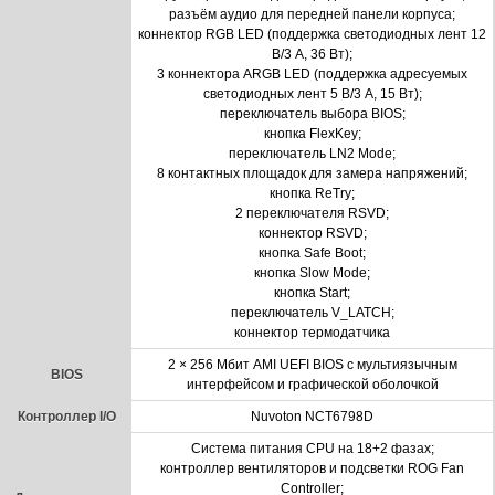
разъём аудио для передней панели корпуса;
коннектор RGB LED (поддержка светодиодных лент 12
В/3 A, 36 Вт);
3 коннектора ARGB LED (поддержка адресуемых
светодиодных лент 5 В/3 A, 15 Вт);
переключатель выбора BIOS;
кнопка FlexKey;
переключатель LN2 Mode;
8 контактных площадок для замера напряжений;
кнопка ReTry;
2 переключателя RSVD;
коннектор RSVD;
кнопка Safe Boot;
кнопка Slow Mode;
кнопка Start;
переключатель V_LATCH;
коннектор термодатчика
2 × 256 Мбит AMI UEFI BIOS с мультиязычным
BIOS
интерфейсом и графической оболочкой
Контроллер I/O
Nuvoton NCT6798D
Система питания CPU на 18+2 фазах;
контроллер вентиляторов и подсветки ROG Fan
Controller;