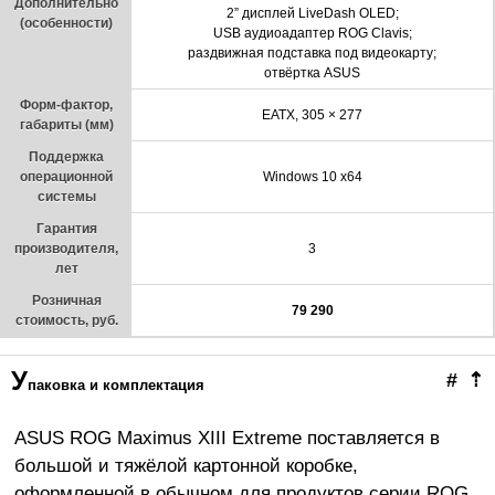
Дополнительно
2” дисплей LiveDash OLED;
(особенности)
USB аудиоадаптер ROG Clavis;
раздвижная подставка под видеокарту;
отвёртка ASUS
Форм-фактор,
EATX, 305 × 277
габариты (мм)
Поддержка
операционной
Windows 10 x64
системы
Гарантия
производителя
,
3
лет
Розничная
79 290
стоимость, руб.
У
#
⇡
паковка и комплектация
ASUS ROG Maximus XIII Extreme поставляется в
большой и тяжёлой картонной коробке,
оформленной в обычном для продуктов серии ROG