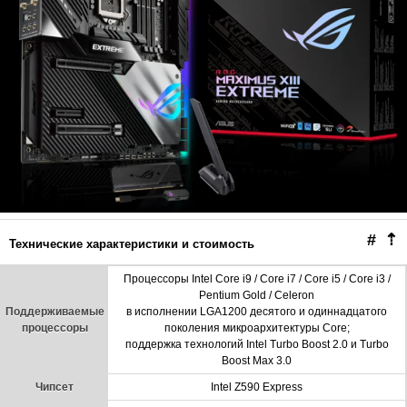
#
⇡
Технические характеристики и стоимость
Процессоры Intel Core i9 / Core i7 / Core i5 / Core i3 /
Pentium Gold / Celeron
Поддерживаемые
в исполнении LGA1200 деcятого и одиннадцатого
процессоры
поколения микроархитектуры Core;
поддержка технологий Intel Turbo Boost 2.0 и Turbo
Boost Max 3.0
Чипсет
Intel Z590 Express