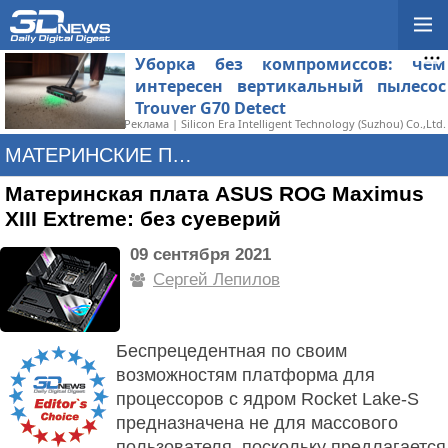
Уборка без компромиссов: чем
интересен вертикальный пылесос
Trouver G70 Detect
Реклама | Silicon Era Intelligent Technology (Suzhou) Co.,Ltd.
МАТЕРИНСКИЕ ПЛАТЫ
Материнская плата ASUS ROG Maximus
XIII Extreme: без суеверий
09 сентября 2021
Сергей Лепилов
Беспрецедентная по своим
возможностям платформа для
процессоров с ядром Rocket Lake-S
предназначена не для массового
пользователя, поскольку предлагается