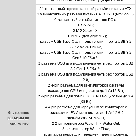
пять позолоченных 3,5-мм аудиоразъёмов
24-контактный горизонтальный разъём питания ATX;
2 × 8-контактных разъёма питания ATX 12 В (ProCool II);
6-контактный разъём питания PCIe;
6 SATA 3;
3 M.2 Socket 3;
1 DIMM.2 (для двух M.2);
разъём USB Type-C для подключения порта USB 3.2
Gen2
×
2 20 Гбит/с;
разъём USB Type-C для подключения порта USB 3.2
Gen2 10 Гбит/с;
2 разъёма USB для подключения четырёх портов USB
3.2 Gen1 5 Гбит/c;
2 разъёма USB для подключения четырёх портов USB
2.0;
2 4-pin разъёма для вентиляторов системы
охлаждения CPU мощностью до 1 A (12 Вт);
2 4-pin разъёма для помп СЖО CPU мощностью до 3 A
(36 Вт);
4 4-pin разъёма для корпусных вентиляторов с
Внутренние
поддержкой PWM мощностью до 1 A (12 Вт);
разъёмы на
разъём WB_SENSOR;
текстолите
2 2-pin коннектора Water In и Water Out;
3-pin коннектор Water Flow;
группа разъёмов для передней панели корпуса;