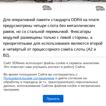
Для оперативной памяти стандарта DDR4 на плате
предусмотрены четыре слота без металлических
рамок, но со стальной перемычкой. Фиксаторы
модулей размещены только с левой стороны, а
приоритетными для использования являются второй
и четвёртый от процессорного сокета слоты (A2 и
B2).
Сайт 3DNews использует файлы cookie и сервисы аналитики.
Это помогает нам улучшать контент и работу Cайта.
Во время посещения Cайта вы соглашаетесь с
Пользовательским соглашением
и даёте согласие на
✖
обработку и передачу (в т.ч. трансграничную) персональных
данных, использование Cайтом файлов cookie и метрических
программ.
Обзор системы жидкостного охлаждения MSI MEG CoreLiquid E15
360: экран-водопад теперь и на СЖО
Принять