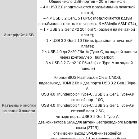
Общее число USB-портов – 20, в том числе:
– 4 × USB 2.0 (подключаются к разъёмам на печатной
плате);
– 4 × USB 3.2 Gen1 5 Гбит/с (подключаются к двум
разъёмам на текстолите через хаб ASMedia ASM1074);
– 1 × USB 3.2 Gen2
×
2 20 Гбит/с (разъём на печатной
Интерфейс USB
плате);
– 1 × USB 3.2 Gen2 10 Гбит/с (разъём на печатной
плате);
– 2 × USB 4.0 до 2×20 Гбит/с (Type-C, на задней панели
через контроллер Thunderbolt);
– 8 × USB 3.2 Gen2 10 Гбит/с (все Type-A на задней
панели)
Кнопки BIOS Flashback и Clear CMOS;
видеовыход HDMI 2.0b и два порта USB 3.2 Gen1 Type-
A;
USB 4.0 Thunderbolt 4 Type-C, USB 3.2 Gen1 Type-A и
сетевой порт 10G;
Разъёмы и кнопки
USB 4.0 Thunderbolt 4 Type-C, USB 3.2 Gen1 Type-A и
на задней панели
сетевой порт 2.5G;
четыре порта USB 3.2 Gen1 Type-A;
два коннектора SMA для антенн беспроводного модуля
связи (2T2R);
оптический выход S/PDIF-интерфейса;