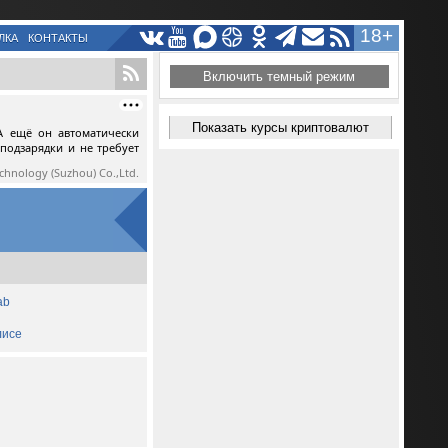
18+
ЛКА
КОНТАКТЫ
Включить темный режим
Показать курсы криптовалют
А ещё он автоматически
 подзарядки и не требует
echnology (Suzhou) Co.,Ltd.
ab
лисе