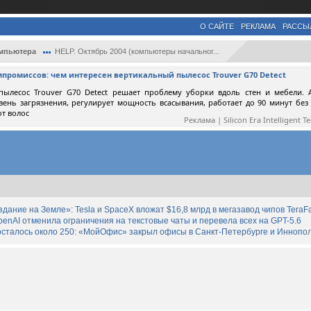
О САЙТЕ
РЕКЛАМА
РАССЫ
мпьютера
HELP. Октябрь 2004 (компьютеры начальног...
мпромиссов: чем интересен вертикальный пылесос Trouver G70 Detect
пылесос Trouver G70 Detect решает проблему уборки вдоль стен и мебели. 
вень загрязнения, регулирует мощность всасывания, работает до 90 минут без
от волос
Реклама | Silicon Era Intelligent T
дание на Земле»: Tesla и SpaceX вложат $16,8 млрд в мегазавод чипов TeraF
enAI отменила ограничения на текстовые чаты и перевела всех на GPT-5.6
осталось около 250: «МойОфис» закрыл офисы в Санкт-Петербурге и Иннопо