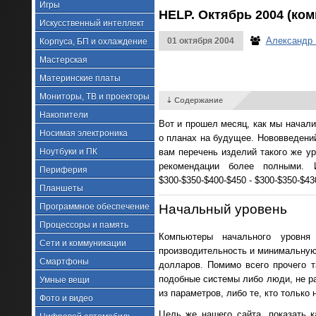
Игры
HELP. Октябрь 2004 (ко
Искусственный интеллект
Александр 
01 октября 2004
Корпуса, БП и охлаждение
Мастерская
Материнские платы
Мониторы, ТВ и проекторы
⇣ Содержание
Накопители
Вот и прошел месяц, как мы начали
Носимая электроника
о планах на будущее. Нововведений
Ноутбуки и ПК
вам перечень изделий такого же ур
рекомендации более полными. 
Периферия
$300-$350-$400-$450 - $300-$350-$
Планшеты
Программное обеспечение
Начальный уровень
Процессоры и память
Компьютеры начального уровня
Сети и коммуникации
производительность и минимальную,
Смартфоны
долларов. Помимо всего прочего 
подобные системы либо люди, не р
Умные вещи
из параметров, либо те, кто только
Фото и видео
Цель же нашего сайта, показать к