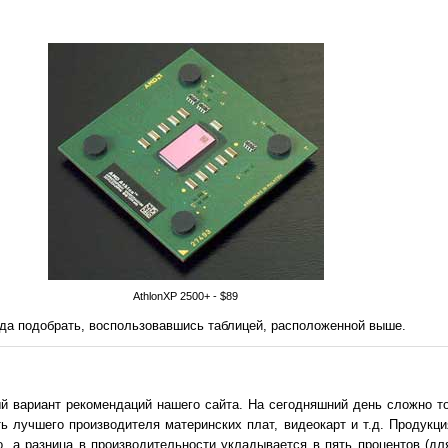
AthlonXP 2500+ - $89
уда подобрать, воспользовавшись таблицей, расположенной выше.
й вариант рекомендаций нашего сайта. На сегодняшний день сложно то
ь лучшего производителя материнских плат, видеокарт и т.д. Продукц
, а разница в производительности укладывается в пять процентов (дл