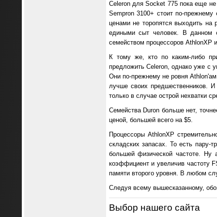
Celeron для Socket 775 пока еще н
Sempron 3100+ стоит по-прежнему 
ценами не торопятся выходить на 
едиными сыт человек. В данном с
семейством процессоров AthlonXP и
К тому же, кто по каким-либо пр
предложить Celeron, однако уже с 
Они по-прежнему не ровня Athlon'ам
лучше своих предшественников. И
только в случае острой нехватки ср
Семейства Duron больше нет, точне
ценой, большей всего на $5.
Процессоры AthlonXP стремительно
складских запасах. То есть пару-т
большей физической частоте. Ну 
коэффициент и увеличив частоту F
памяти второго уровня. В любом сл
Следуя всему вышесказанному, обо
Выбор нашего сайта