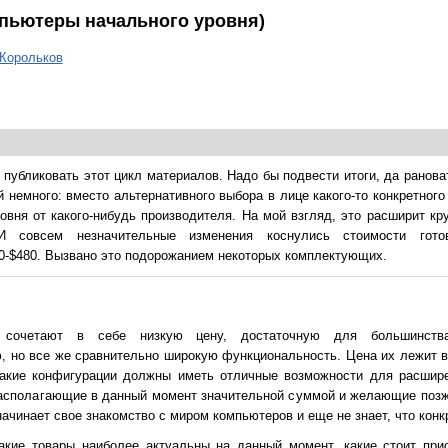
мпьютеры начального уровня)
Корольков
 публиковать этот цикл материалов. Надо бы подвести итоги, да ранов
 немного: вместо альтернативного выбора в лице какого-то конкретног
овня от какого-нибудь производителя. На мой взгляд, это расширит кр
И совсем незначительные изменения коснулись стоимости гото
430-$480. Вызвано это подорожанием некоторых комплектующих.
 сочетают в себе низкую цену, достаточную для большинств
 но все же сравнительно широкую функциональность. Цена их лежит в 
такие конфигурации должны иметь отличные возможности для расшире
асполагающие в данный момент значительной суммой и желающие позж
 начинает свое знакомство с миром компьютеров и еще не знает, что конк
акие товары наиболее актуальны на данный момент, какие стоит при