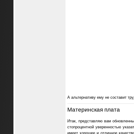
А альтернативу ему не составит тр
Материнская плата
Итак, представляю вам обновленны
стопроцентной уверенностью указат
имеет хорошее и отличное качество