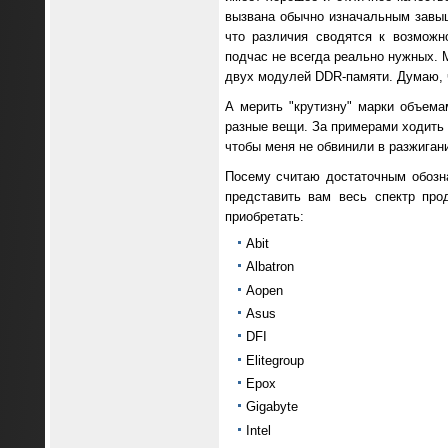
вызвана обычно изначальным завыш
что различия сводятся к возможн
подчас не всегда реально нужных. 
двух модулей DDR-памяти. Думаю, 
А мерить "крутизну" марки объема
разные вещи. За примерами ходить 
чтобы меня не обвинили в разжиган
Посему считаю достаточным обозн
представить вам весь спектр про
приобретать:
Abit
Albatron
Aopen
Asus
DFI
Elitegroup
Epox
Gigabyte
Intel