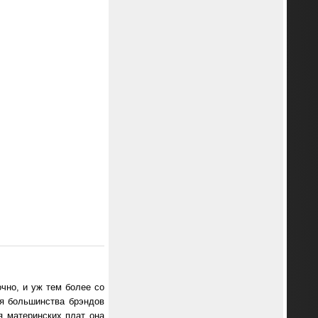
чно, и уж тем более со
ия большинства брэндов
я материнских плат она