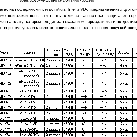
Soltek SL-75FRN3/L nForce 2 Ultra 400 - $58/$60
атах на последних чипсетах nVidia, Intel и VIA, предназначенных для с
мо невысокой цены эти платы отличает аппаратная защита от пере
ся на плату, который следит за показанием термодатчика и по достиж
т, впрочем, устанавливается опционально, так что перед покупкой осв