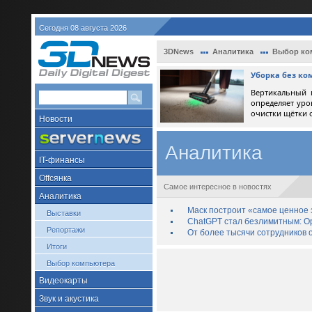
Сегодня 08 августа 2026
3DNews
Аналитика
Выбор ко
Уборка без ко
Вертикальный 
определяет уро
очистки щётки 
Новости
Аналитика
IT-финансы
Offсянка
Самое интересное в новостях
Аналитика
Маск построит «самое ценное з
Выставки
ChatGPT стал безлимитным: Op
Репортажи
От более тысячи сотрудников 
Итоги
Выбор компьютера
Видеокарты
Звук и акустика