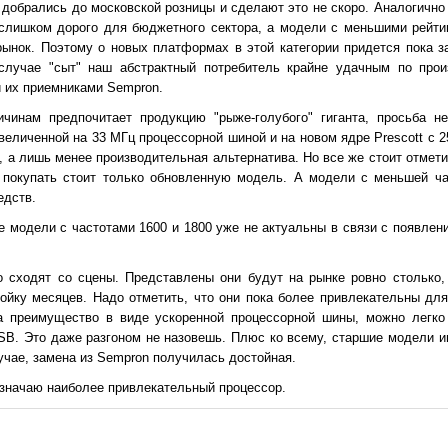
е добрались до московской розницы и сделают это не скоро. Аналогично
слишком дорого для бюджетного сектора, а модели с меньшими рейти
рынок. Поэтому о новых платформах в этой категории придется пока з
лучае "сыт" наш абстрактный потребитель крайне удачным по прои
 их приемниками Sempron.
ичинам предпочитает продукцию "рыже-голубого" гиганта, просьба н
увеличенной на 33 МГц процессорной шиной и на новом ядре Prescott с 
, а лишь менее производительная альтернатива. Но все же стоит отмети
 покупать стоит только обновленную модель. А модели с меньшей ча
едств.
е модели с частотами 1600 и 1800 уже не актуальны в связи с появле
 сходят со сцены. Представлены они будут на рынке ровно столько,
ройку месяцев. Надо отметить, что они пока более привлекательны для
а преимущество в виде ускоренной процессорной шины, можно легко 
SB. Это даже разгоном не назовешь. Плюс ко всему, старшие модели и
учае, замена из Sempron получилась достойная.
значаю наиболее привлекательный процессор.