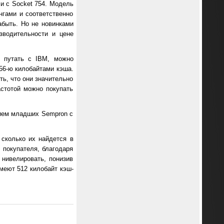
 и с Socket 754. Модель
нгами и соответственно
абыть. Но не новинками
зводительности и цене
е путать с IBM, можно
256-ю килобайтами кэша.
ть, что они значительно
стотой можно покупать
нием младших Sempron с
 сколько их найдется в
 покупателя, благодаря
нивелировать, понизив
меют 512 килобайт кэш-