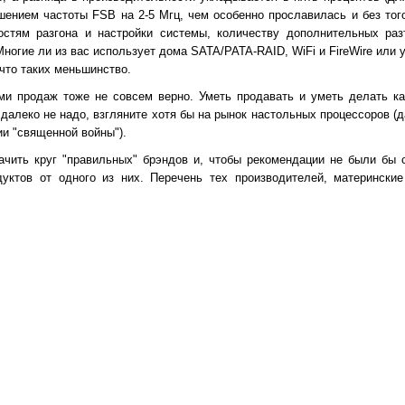
ением частоты FSB на 2-5 Мгц, чем особенно прославилась и без того
остям разгона и настройки системы, количеству дополнительных раз
Многие ли из вас использует дома SATA/PATA-RAID, WiFi и FireWire или
что таких меньшинство.
ми продаж тоже не совсем верно. Уметь продавать и уметь делать ка
далеко не надо, взгляните хотя бы на рынок настольных процессоров (
ии "священной войны").
ачить круг "правильных" брэндов и, чтобы рекомендации не были бы 
дуктов от одного из них. Перечень тех производителей, матерински