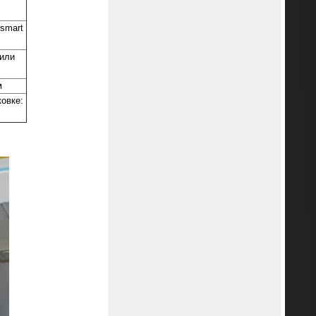
smart
или
м
ковке: