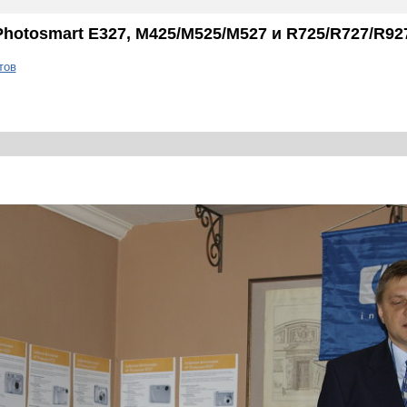
otosmart E327, M425/M525/M527 и R725/R727/R92
тов