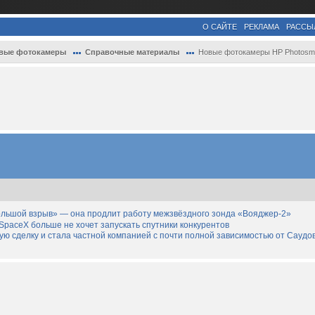
О САЙТЕ
РЕКЛАМА
РАССЫ
вые фотокамеры
Справочные материалы
Новые фотокамеры HP Photosmart E327, M42.
льшой взрыв» — она продлит работу межзвёздного зонда «Вояджер-2»
SpaceX больше не хочет запускать спутники конкурентов
дную сделку и стала частной компанией с почти полной зависимостью от Саудо