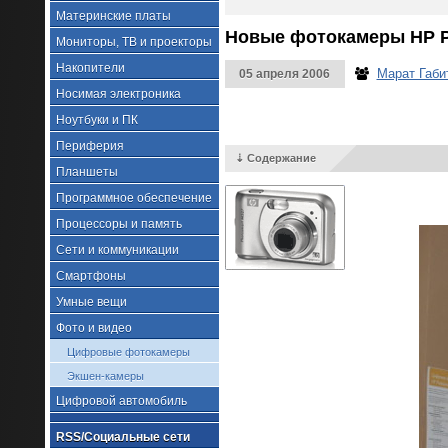
Материнские платы
Новые фотокамеры HP Ph
Мониторы, ТВ и проекторы
Накопители
Марат Габи
05 апреля 2006
Носимая электроника
Ноутбуки и ПК
Периферия
⇣ Содержание
Планшеты
Программное обеспечение
Процессоры и память
Сети и коммуникации
Смартфоны
Умные вещи
Фото и видео
Цифровые фотокамеры
Экшен-камеры
Цифровой автомобиль
RSS/Социальные сети