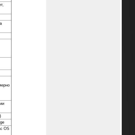
т,
а
мерно
ами
)
dge
ac OS