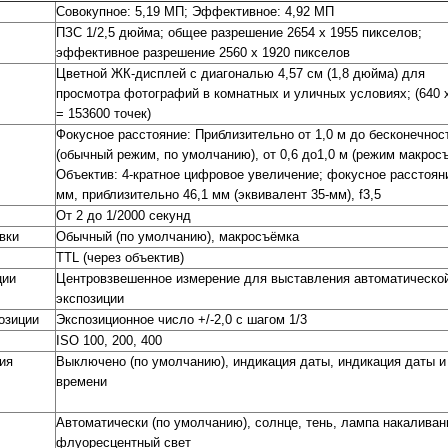
Совокупное: 5,19 МП; Эффективное: 4,92 МП
ПЗС 1/2,5 дюйма; общее разрешение 2654 x 1955 пикселов;
эффективное разрешение 2560 x 1920 пикселов
Цветной ЖК-дисплей с диагональю 4,57 см (1,8 дюйма) для
просмотра фотографий в комнатных и уличных условиях; (640 
= 153600 точек)
Фокусное расстояние: Приблизительно от 1,0 м до бесконечнос
(обычный режим, по умолчанию), от 0,6 до1,0 м (режим макрос
Объектив: 4-кратное цифровое увеличение; фокусное расстояни
мм, приблизительно 46,1 мм (эквивалент 35-мм), f3,5
От 2 до 1/2000 секунд
вки
Обычный (по умолчанию), макросъёмка
TTL (через объектив)
ции
Центровзвешенное измерение для выставления автоматическо
экспозиции
озиции
Экспозиционное число +/-2,0 с шагом 1/3
ISO 100, 200, 400
ия
Выключено (по умолчанию), индикация даты, индикация даты и
времени
Автоматически (по умолчанию), солнце, тень, лампа накаливан
флуоресцентный свет