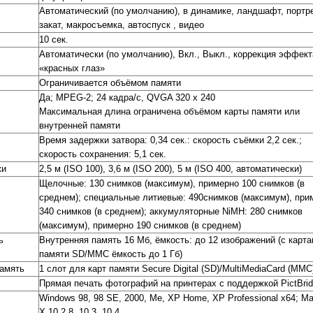
Автоматический (по умолчанию), в динамике, ландшафт, портре
закат, макросъемка, автоспуск , видео
10 сек.
Автоматически (по умолчанию), Вкл., Выкл., коррекция эффект
«красных глаз»
Ограничивается объёмом памяти
Да; MPEG-2; 24 кадра/с, QVGA 320 x 240
Максимальная длина ограничена объёмом карты памяти или
внутренней памяти
Время задержки затвора: 0,34 сек.: скорость съёмки 2,2 сек.;
скорость сохранения: 5,1 сек.
ки
2,5 м (ISO 100), 3,6 м (ISO 200), 5 м (ISO 400, автоматически)
Щелочные: 130 снимков (максимум), примерно 100 снимков (в
среднем); специальные литиевые: 490снимков (максимум), при
340 снимков (в среднем); аккумуляторные NiMH: 280 снимков
(максимум), примерно 190 снимков (в среднем)
ь
Внутренняя память 16 Мб, ёмкость: до 12 изображений (с карт
памяти SD/MMC ёмкость до 1 Гб)
амять
1 слот для карт памяти Secure Digital (SD)/MultiMediaCard (MMC
Прямая печать фотографий на принтерах с поддержкой PictBri
Windows 98, 98 SE, 2000, Me, XP Home, XP Professional x64; M
X 10.2.8, 10.3, 10.4