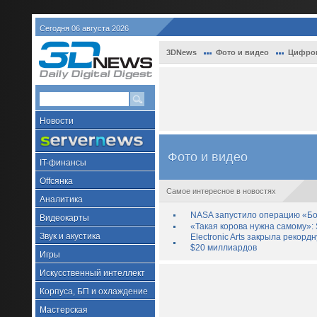
Сегодня 06 августа 2026
3DNews
Фото и видео
Цифро
Новости
Фото и видео
IT-финансы
Offсянка
Самое интересное в новостях
Аналитика
NASA запустило операцию «Бо
Видеокарты
«Такая корова нужна самому»: 
Звук и акустика
Electronic Arts закрыла рекор
$20 миллиардов
Игры
Искусственный интеллект
Корпуса, БП и охлаждение
Мастерская