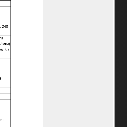
x 240
ти
ъёмки)
е 7,7
й
ия,