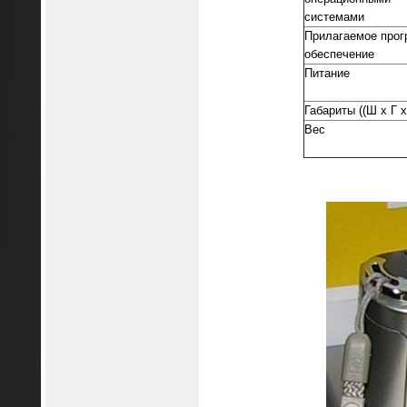
системами
Прилагаемое прог
обеспечение
Питание
Габариты ((Ш x Г x
Вес