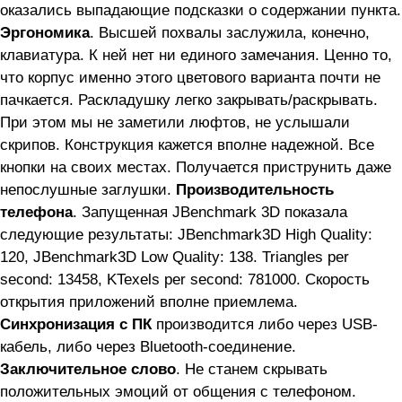
оказались выпадающие подсказки о содержании пункта.
Эргономика
. Высшей похвалы заслужила, конечно,
клавиатура. К ней нет ни единого замечания. Ценно то,
что корпус именно этого цветового варианта почти не
пачкается. Раскладушку легко закрывать/раскрывать.
При этом мы не заметили люфтов, не услышали
скрипов. Конструкция кажется вполне надежной. Все
кнопки на своих местах. Получается приструнить даже
непослушные заглушки.
Производительность
телефона
. Запущенная JBenchmark 3D показала
следующие результаты: JBenchmark3D High Quality:
120, JBenchmark3D Low Quality: 138. Triangles per
second: 13458, KTexels per second: 781000. Скорость
открытия приложений вполне приемлема.
Синхронизация с ПК
производится либо через USB-
кабель, либо через Bluetooth-соединение.
Заключительное слово
. Не станем скрывать
положительных эмоций от общения с телефоном.