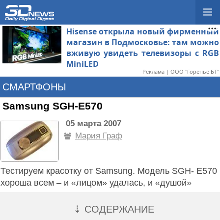
Hisense открыла новый фирменный
магазин в Подмосковье: там можно
вживую увидеть телевизоры с RGB
MiniLED
Реклама | ООО "Горенье БТ"
СМАРТФОНЫ
Samsung SGH-E570
05 марта 2007
Мария Граф
Тестируем красотку от Samsung. Модель SGH- E570
хороша всем – и «лицом» удалась, и «душой»
⇣ СОДЕРЖАНИЕ