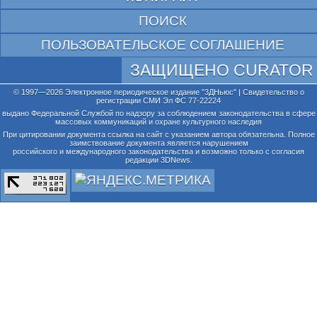
ПОИСК
ПОЛЬЗОВАТЕЛЬСКОЕ СОГЛАШЕНИЕ
ЗАЩИЩЕНО CURATOR
© 1997—2026 Электронное периодическое издание "3ДНьюс" | Свидетельство о
регистрации СМИ Эл ФС 77-22224
выдано Федеральной Службой по надзору за соблюдением законодательства в сфере
массовых коммуникаций и охране культурного наследия
При цитировании документа ссылка на сайт с указанием автора обязательна. Полное
заимствование документа является нарушением
российского и международного законодательства и возможно только с согласия
редакции 3DNews.