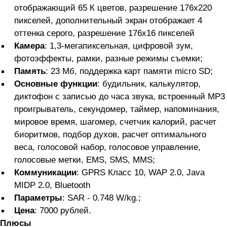
отображающий 65 К цветов, разрешение 176х220
пикселей, дополнительный экран отображает 4
оттенка серого, разрешение 176х16 пикселей
Камера
: 1,3-мегапиксельная, цифровой зум,
фотоэффекты, рамки, разные режимы съемки;
Память
: 23 Мб, поддержка карт памяти micro SD;
Основные функции
: будильник, калькулятор,
диктофон с записью до часа звука, встроенный MP3
проигрыватель, секундомер, таймер, напоминания,
мировое время, шагомер, счетчик калорий, расчет
биоритмов, подбор духов, расчет оптимального
веса, голосовой набор, голосовое управление,
голосовые метки, EMS, SMS, MMS;
Коммуникации
: GPRS Класс 10, WAP 2.0, Java
MIDP 2.0, Bluetooth
Параметры
: SAR - 0.748 W/kg.;
Цена
: 7000 рублей.
Плюсы