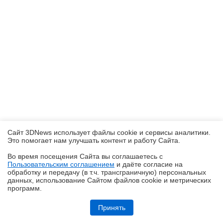
Сайт 3DNews использует файлы cookie и сервисы аналитики.
Это помогает нам улучшать контент и работу Cайта.
Во время посещения Cайта вы соглашаетесь с
Пользовательским соглашением
и даёте согласие на
✖
обработку и передачу (в т.ч. трансграничную) персональных
данных, использование Cайтом файлов cookie и метрических
программ.
Обзор HONOR MagicPad 4: самый изящный планшет
Принять