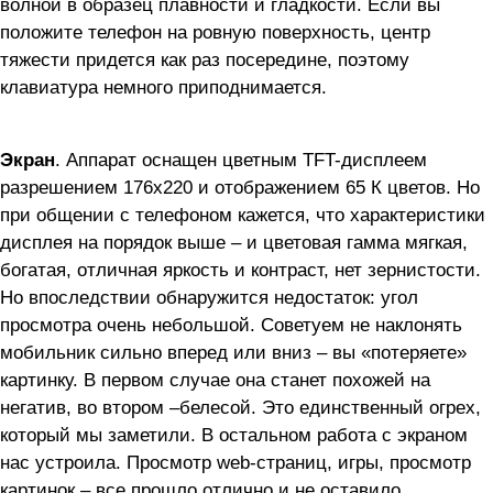
волной в образец плавности и гладкости. Если вы
положите телефон на ровную поверхность, центр
тяжести придется как раз посередине, поэтому
клавиатура немного приподнимается.
Экран
. Аппарат оснащен цветным TFT-дисплеем
разрешением 176х220 и отображением 65 К цветов. Но
при общении с телефоном кажется, что характеристики
дисплея на порядок выше – и цветовая гамма мягкая,
богатая, отличная яркость и контраст, нет зернистости.
Но впоследствии обнаружится недостаток: угол
просмотра очень небольшой. Советуем не наклонять
мобильник сильно вперед или вниз – вы «потеряете»
картинку. В первом случае она станет похожей на
негатив, во втором –белесой. Это единственный огрех,
который мы заметили. В остальном работа с экраном
нас устроила. Просмотр web-страниц, игры, просмотр
картинок – все прошло отлично и не оставило