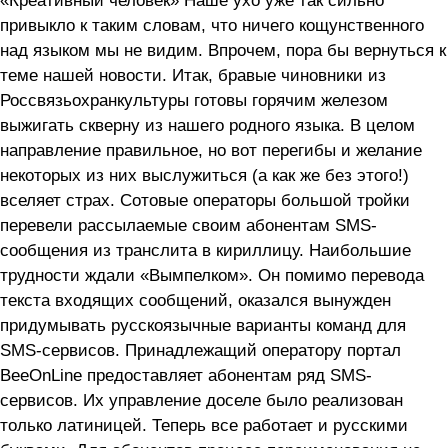
«Креативный человек» Наше ухо уже так сильно
привыкло к таким словам, что ничего кощунственного
над языком мы не видим. Впрочем, пора бы вернуться к
теме нашей новости. Итак, бравые чиновники из
Россвязьохранкультуры готовы горячим железом
выжигать скверну из нашего родного языка. В целом
направление правильное, но вот перегибы и желание
некоторых из них выслужиться (а как же без этого!)
вселяет страх. Сотовые операторы большой тройки
перевели рассылаемые своим абонентам SMS-
сообщения из транслита в кириллицу. Наибольшие
трудности ждали «Вымпелком». Он помимо перевода
текста входящих сообщений, оказался вынужден
придумывать русскоязычные варианты команд для
SMS-сервисов. Принадлежащий оператору портал
BeeOnLine предоставляет абонентам ряд SMS-
сервисов. Их управление доселе было реализован
только латиницей. Теперь все работает и русскими