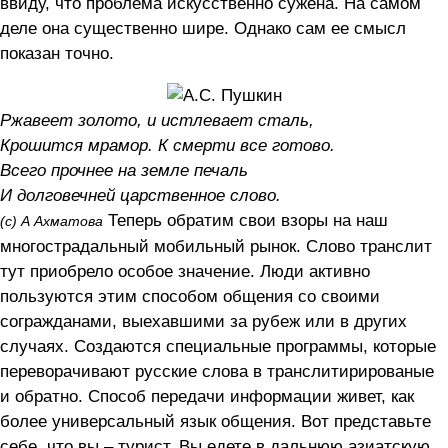
ввиду, что проблема искусственно сужена. На самом
деле она существенно шире. Однако сам ее смысл
показан точно.
Ржавеет золото, и истлевает сталь,
Крошится мрамор. К смерти все готово.
Всего прочнее на земле печаль
И долговечней царственное слово.
Теперь обратим свои взоры на наш
(с) А Ахматова
многострадальный мобильный рынок. Слово транслит
тут приобрело особое значение. Люди активно
пользуются этим способом общения со своими
согражданами, выехавшими за рубеж или в других
случаях. Создаются специальные программы, которые
переворачивают русские слова в транслитирированые
и обратно. Способ передачи информации живет, как
более универсальный язык общения. Вот представьте
себе, что вы – турист. Вы едете в дальнюю азиатскую