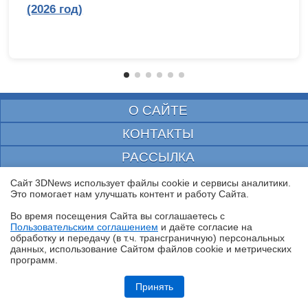
(2026 год)
О САЙТЕ
КОНТАКТЫ
РАССЫЛКА
РЕКЛАМА
Сайт 3DNews использует файлы cookie и сервисы аналитики.
Это помогает нам улучшать контент и работу Cайта.
КОПИРАЙТ
Во время посещения Cайта вы соглашаетесь с
ПОИСК
Пользовательским соглашением
и даёте согласие на
✖
обработку и передачу (в т.ч. трансграничную) персональных
ПОЛЬЗОВАТЕЛЬСКОЕ СОГЛАШЕНИЕ
данных, использование Cайтом файлов cookie и метрических
программ.
ЗАЩИЩЕНО CURATOR
Обзор робота-уборщика Midea VCR V15 MAX ULTRA: не разменивайся
на мелочи (но не переплачивай)
Принять
© 1997—2026 Электронное периодическое издание "3ДНьюс" | Свидетельство о
регистрации СМИ Эл ФС 77-22224