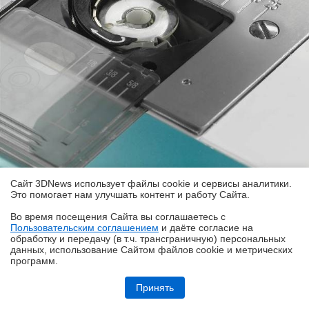
Сайт 3DNews использует файлы cookie и сервисы аналитики.
Это помогает нам улучшать контент и работу Cайта.
4.
Петля может быть автоматической и
Во время посещения Cайта вы соглашаетесь с
полуавтоматической. «Полный» автомат позволяет
Пользовательским соглашением
и даёте согласие на
✖
выполнять до 7 разных видов петель, в одну
обработку и передачу (в т.ч. трансграничную) персональных
данных, использование Cайтом файлов cookie и метрических
операцию выметать петлю точно под размер
программ.
пуговицы, запомнить размер и повторить петлю
Обзор системы жидкостного охлаждения MSI MEG CoreLiquid E15
360: экран-водопад теперь и на СЖО
идентичного размера нужное вам число раз.
Принять