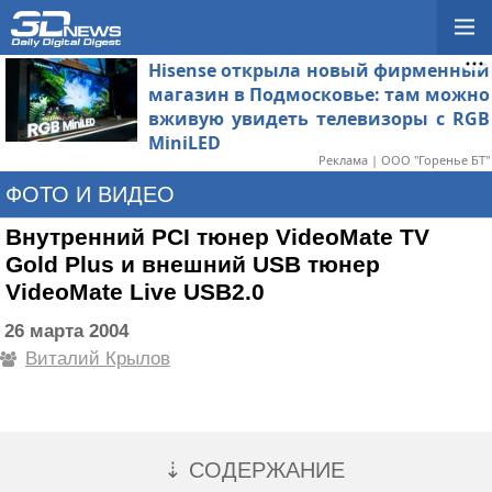
Hisense открыла новый фирменный
магазин в Подмосковье: там можно
вживую увидеть телевизоры с RGB
MiniLED
Реклама | ООО "Горенье БТ"
ФОТО И ВИДЕО
Внутренний PCI тюнер VideoMate TV
Gold Plus и внешний USB тюнер
VideoMate Live USB2.0
26 марта 2004
Виталий Крылов
⇣ СОДЕРЖАНИЕ