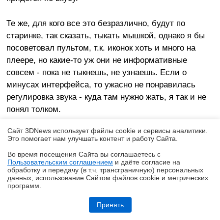
Те же, для кого все это безразлично, будут по
старинке, так сказать, тыкать мышкой, однако я бы
посоветовал пультом, т.к. иконок хоть и много на
плеере, но какие-то уж они не информативные
совсем - пока не тыкнешь, не узнаешь. Если о
минусах интерфейса, то ужасно не понравилась
регулировка звука - куда там нужно жать, я так и не
понял толком.
Сайт 3DNews использует файлы cookie и сервисы аналитики.
Меню плеера состоит из восьми частей: Internet
Это помогает нам улучшать контент и работу Cайта.
Help, Schedule, Closed Caption, Snapshot, Options,
Во время посещения Cайта вы соглашаетесь с
Timeshift, Channel Surf, Mute. Как видите, подборка
Пользовательским соглашением
и даёте согласие на
✖
обработку и передачу (в т.ч. трансграничную) персональных
настолько же странна, насколько и разнообразна. К
данных, использование Cайтом файлов cookie и метрических
примеру, почему кнопочку Mute нельзя было
программ.
поместить не в меню, а в правую часть плеера,
Ryzen и DDR5-6000 на чипах Samsung — G.Skill даёт добро
Принять
рядом с управлением звуком, каналами,