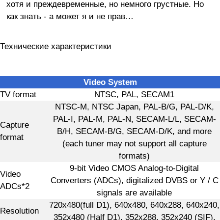
хотя и преждевременные, но немного грустные. Но
как знать - а может я и не прав…
Технические характеристики
Video System
TV format
NTSC, PAL, SECAM1
NTSC-M, NTSC Japan, PAL-B/G, PAL-D/K,
PAL-I, PAL-M, PAL-N, SECAM-L/L, SECAM-
Capture
B/H, SECAM-B/G, SECAM-D/K, and more
format
(each tuner may not support all capture
formats)
9-bit Video CMOS Analog-to-Digital
Video
Converters (ADCs), digitalized DVBS or Y / C
ADCs*2
signals are available
720x480(full D1), 640x480, 640x288, 640x240,
Resolution
352x480 (Half D1), 352x288, 352x240 (SIF),