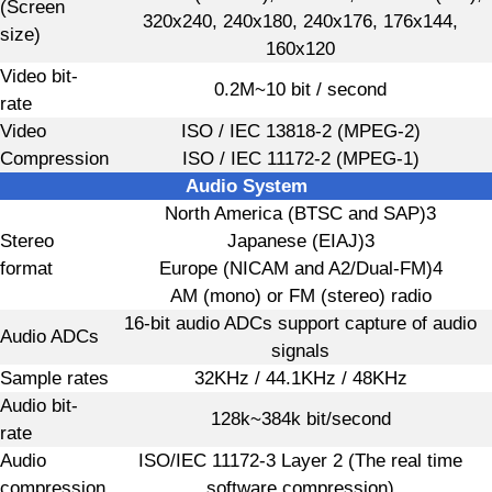
(Screen
320x240, 240x180, 240x176, 176x144,
size)
160x120
Video bit-
0.2M~10 bit / second
rate
Video
ISO / IEC 13818-2 (MPEG-2)
Compression
ISO / IEC 11172-2 (MPEG-1)
Audio System
North America (BTSC and SAP)3
Stereo
Japanese (EIAJ)3
format
Europe (NICAM and A2/Dual-FM)4
AM (mono) or FM (stereo) radio
16-bit audio ADCs support capture of audio
Audio ADCs
signals
Sample rates
32KHz / 44.1KHz / 48KHz
Audio bit-
128k~384k bit/second
rate
Audio
ISO/IEC 11172-3 Layer 2 (The real time
compression
software compression)