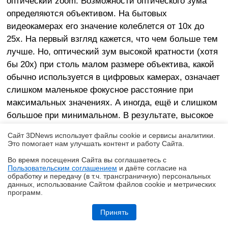
оптический zoom. Возможности оптического зума
определяются объективом. На бытовых
видеокамерах его значение колеблется от 10х до
25х. На первый взгляд кажется, что чем больше тем
лучше. Но, оптический зум высокой кратности (хотя
бы 20х) при столь малом размере объектива, какой
обычно используется в цифровых камерах, означает
слишком маленькое фокусное расстояние при
максимальных значениях. А иногда, ещё и слишком
большое при минимальном. В результате, высокое
значение зума в miniDV камерах практически всегда
Сайт 3DNews использует файлы cookie и сервисы аналитики.
свидетельствует о низком качестве объектива. Тот
Это помогает нам улучшать контент и работу Cайта.
кому есть чем похвастаться по качеству оптики,
Во время посещения Cайта вы соглашаетесь с
обычно ограничивается 10х. К Digital8 камерам,
Пользовательским соглашением
и даёте согласие на
✖
обработку и передачу (в т.ч. трансграничную) персональных
которые обычно больше размером, и где есть
данных, использование Cайтом файлов cookie и метрических
возможность устанавливать объективы побольше,
программ.
Обзор Midea VCR V15 EVO ULTRA: я просто хорошо убираю любое
это относится в меньшей степени. Хотя тоже
помещение
Принять
относится, на младших моделях Digital8 при ярком