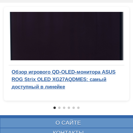
Обзор игрового QD-OLED-монитора ASUS
ROG Strix OLED XG27AQDMES: самый
доступный в линейке
О САЙТЕ
КОНТАКТЫ