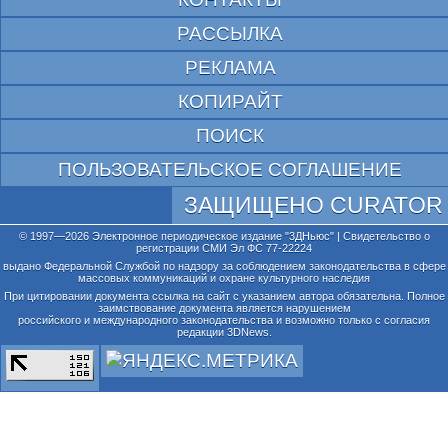
РАССЫЛКА
РЕКЛАМА
КОПИРАЙТ
ПОИСК
ПОЛЬЗОВАТЕЛЬСКОЕ СОГЛАШЕНИЕ
ЗАЩИЩЕНО CURATOR
© 1997—2026 Электронное периодическое издание "3ДНьюс" | Свидетельство о
регистрации СМИ Эл ФС 77-22224
выдано Федеральной Службой по надзору за соблюдением законодательства в сфере
массовых коммуникаций и охране культурного наследия
При цитировании документа ссылка на сайт с указанием автора обязательна. Полное
заимствование документа является нарушением
российского и международного законодательства и возможно только с согласия
редакции 3DNews.