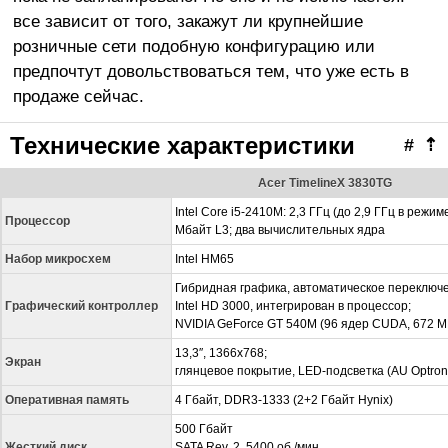
все зависит от того, закажут ли крупнейшие
розничные сети подобную конфигурацию или
предпочтут довольствоваться тем, что уже есть в
продаже сейчас.
Технические характеристики
#
⇡
Acer TimelineX 3830TG
Intel Core i5-2410M: 2,3 ГГц (до 2,9 ГГц в режим
Процессор
Мбайт L3; два вычислительных ядра
Набор микросхем
Intel HM65
Гибридная графика, автоматическое переключ
Графический контроллер
Intel HD 3000, интегрирован в процессор;
NVIDIA GeForce GT 540M (96 ядер CUDA, 672 М
13,3″, 1366х768;
Экран
глянцевое покрытие, LED-подсветка (AU Optro
Оперативная память
4 Гбайт, DDR3-1333 (2+2 Гбайт Hynix)
500 Гбайт
Жесткий диск
SATA Rev. 2, 5400 об./мин