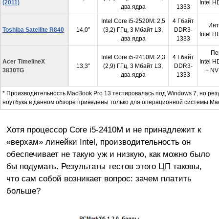
(2011)
Intel 
два ядра
1333
Intel Core i5-2520M: 2,5
4 Гбайт
Инт
Toshiba Satellite R840
14,0″
(3,2) ГГц, 3 Мбайт L3,
DDR3-
Intel 
два ядра
1333
Пе
Intel Core i5-2410M: 2,3
4 Гбайт
Acer TimelineX
Intel 
13,3″
(2,9) ГГц, 3 Мбайт L3,
DDR3-
3830TG
+ NV
два ядра
1333
* Производительность MacBook Pro 13 тестировалась под Windows 7, но рез
ноутбука в данном обзоре приведены только для операционной системы Ma
Хотя процессор Core i5-2410M и не принадлежит к
«верхам» линейки Intel, производительность он
обеспечивает не такую уж и низкую, как можно было
бы подумать. Результаты тестов этого ЦП таковы,
что сам собой возникает вопрос: зачем платить
больше?