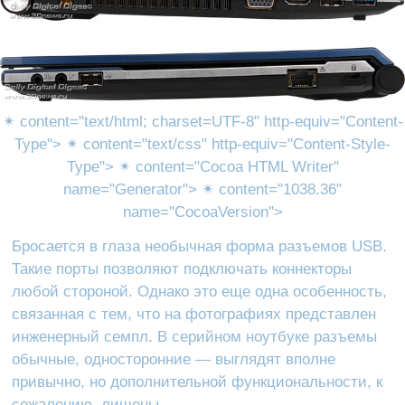
✴ content="text/html; charset=UTF-8" http-equiv="Content-
Type">
✴ content="text/css" http-equiv="Content-Style-
Type">
✴ content="Cocoa HTML Writer"
name="Generator">
✴ content="1038.36"
name="CocoaVersion">
Бросается в глаза необычная форма разъемов USB.
Такие порты позволяют подключать коннекторы
любой стороной. Однако это еще одна особенность,
связанная с тем, что на фотографиях представлен
инженерный семпл. В серийном ноутбуке разъемы
обычные, односторонние — выглядят вполне
привычно, но дополнительной функциональности, к
сожалению, лишены.