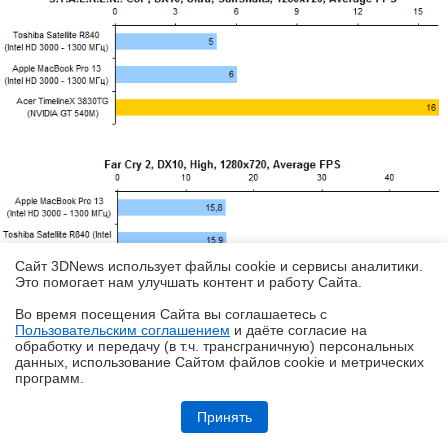
Сайт 3DNews использует файлы cookie и сервисы аналитики.
Это помогает нам улучшать контент и работу Cайта.
Во время посещения Cайта вы соглашаетесь с
Теперь посмотрим, насколько эффективно
Пользовательским соглашением
и даёте согласие на
✖
обработку и передачу (в т.ч. трансграничную) персональных
справляется система охлаждения ноутбука с
данных, использование Cайтом файлов cookie и метрических
отводом тепла от процессора. Для этого
программ.
протестируем ноутбук в различных условиях:
Обзор HUAWEI MatePad SE 11" (2026): тонкий металлический
планшет с раритетной начинкой
Принять
стоящим на подставке-кулере с активным