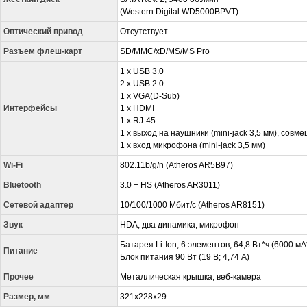
(Western Digital WD5000BPVT)
Оптический привод
Отсутствует
Разъем флеш-карт
SD/MMC/xD/MS/MS Pro
1 х USB 3.0
2 х USB 2.0
1 x VGA(D-Sub)
Интерфейсы
1 x HDMI
1 x RJ-45
1 x выход на наушники (mini-jack 3,5 мм), совм
1 x вход микрофона (mini-jack 3,5 мм)
Wi-Fi
802.11b/g/n (Atheros AR5B97)
Bluetooth
3.0 + HS (Atheros AR3011)
Сетевой адаптер
10/100/1000 Мбит/с (Atheros AR8151)
Звук
HDA; два динамика, микрофон
Батарея Li-Ion, 6 элементов, 64,8 Вт*ч (6000 мА
Питание
Блок питания 90 Вт (19 В; 4,74 А)
Прочее
Металлическая крышка; веб-камера
Размер, мм
321x228x29