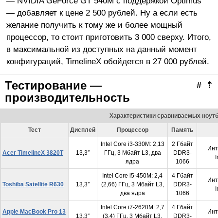
— NVIDIA GeForce GT 540M с поддержкой Optimus
— добавляет к цене 2 500 рублей. Ну а если есть
желание получить к тому же и более мощный
процессор, то стоит приготовить 3 000 сверху. Итого,
в максимальной из доступных на данный момент
конфигураций, TimelineX обойдется в 27 000 рублей.
Тестирование —
#
⇡
производительность
Характеристики сравниваемых ноут
Тест
Дисплей
Процессор
Память
Intel Core i3-330M: 2,13
2 Гбайт
Инт
Acer TimelineX 3820T
13,3″
ГГц, 3 Мбайт L3, два
DDR3-
ядра
1066
Intel Core i5-450M: 2,4
4 Гбайт
Инт
Toshiba Satellite R630
13,3″
(2,66) ГГц, 3 Мбайт L3,
DDR3-
два ядра
1066
Intel Core i7-2620M: 2,7
4 Гбайт
Apple MacBook Pro 13
Инт
13,3″
(3,4) ГГц, 3 Мбайт L3,
DDR3-