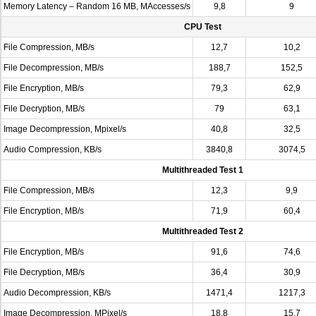
Memory Latency – Random 16 MB, MAccesses/s
9,8
9
CPU Test
File Compression, MB/s
12,7
10,2
File Decompression, MB/s
188,7
152,5
File Encryption, MB/s
79,3
62,9
File Decryption, MB/s
79
63,1
Image Decompression, Mpixel/s
40,8
32,5
Audio Compression, KB/s
3840,8
3074,5
Multithreaded Test 1
File Compression, MB/s
12,3
9,9
File Encryption, MB/s
71,9
60,4
Multithreaded Test 2
File Encryption, MB/s
91,6
74,6
File Decryption, MB/s
36,4
30,9
Audio Decompression, KB/s
1471,4
1217,3
Image Decompression, MPixel/s
18,8
15,7