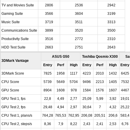
TV and Movies Suite
2806
2536
2942
Gaming Suite
3566
3604
3199
Music Suite
3719
3511
3313
Communications Suite
3899
3520
3500
Productivity Suite
3516
2772
2310
HDD Test Suite
2663
2751
2643
ASUS G50
Toshiba Qosmio X300
Sa
3DMark Vantage
Entry
Perf
High
Entry
Perf
High
Entry
3DMark Score
7825
1958
1117
4223
2010
1432
6425
CPU Score
5739
5649
5704
9496
2213
1405
7532
GPU Score
8904
1608
978
1584
1576
1607
4467
GPU Test 1, fps
22,8
4,49
2,77
25,09
5,99
3,92
19,01
GPU Test 2, fps
29,48
4,94
2,97
30,64
7
4,32
25,22
CPU Test 1, plans/s
764,28
765,53
762,95
206,08
205,51
206,6
583,4
CPU Test 2, steps/s
8,36
7,9
8,22
2,43
2,41
2,53
6,76