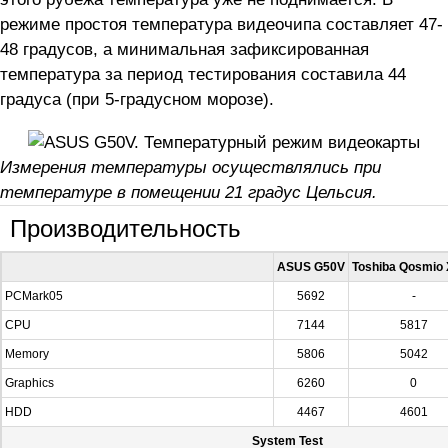
режиме простоя температура видеочипа составляет 47-
48 градусов, а минимальная зафиксированная
температура за период тестирования составила 44
градуса (при 5-градусном морозе).
Измерения температуры осуществлялись при
температуре в помещении 21 градус Цельсия.
Производительность
ASUS G50V
Toshiba Qosmio
PCMark05
5692
-
CPU
7144
5817
Memory
5806
5042
Graphics
6260
0
HDD
4467
4601
System Test