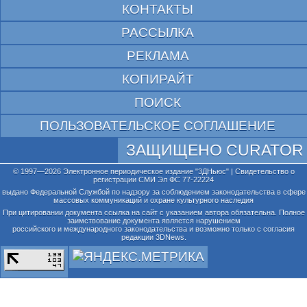
КОНТАКТЫ
РАССЫЛКА
РЕКЛАМА
КОПИРАЙТ
ПОИСК
ПОЛЬЗОВАТЕЛЬСКОЕ СОГЛАШЕНИЕ
ЗАЩИЩЕНО CURATOR
© 1997—2026 Электронное периодическое издание "3ДНьюс" | Свидетельство о
регистрации СМИ Эл ФС 77-22224
выдано Федеральной Службой по надзору за соблюдением законодательства в сфере
массовых коммуникаций и охране культурного наследия
При цитировании документа ссылка на сайт с указанием автора обязательна. Полное
заимствование документа является нарушением
российского и международного законодательства и возможно только с согласия
редакции 3DNews.