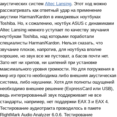
акустических систем
Altec Lansing
. Этот ход можно
рассматривать как ответный удар на применение
акустики Harman/Kardon в имиджевых ноутбуках
Toshiba. Но, к сожалению, ноутбук ASUS с динамиками
Altec Lansing немного уступает по качеству звучания
ноутбукам Toshiba, над которыми поработали
специалисты Harman/Kardon. Нельзя сказать, что
звучание плохое, напротив, для ноутбука вполне
хорошее, но звук все же пустоват, а басов почти нет.
Зато нет ни хрипов, ни шипений при установке
максимального уровня громкости. Но для погружения в
мир игр просто необходима либо внешняя акустическая
система, либо наушники. Хотя для полноты ощущений
необходимо внешнее решение (ExpressCard или USB),
ведь интегрированный звук поддерживает не все
стандарты, например, нет поддержки EAX 3 и EAX 4.
Тестирование аудиотракта проводилось в пакете
RightMark Audio Analyzer 6.0.6. Тестирование