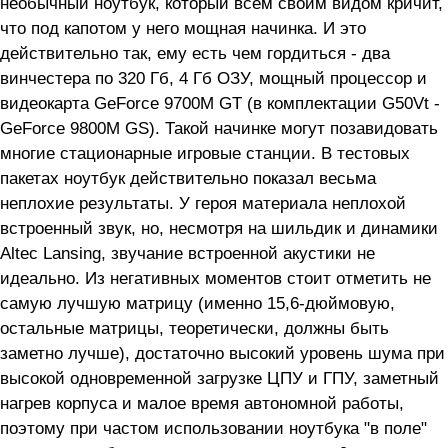
необычный ноутбук, который всем своим видом кричит,
что под капотом у него мощная начинка. И это
действительно так, ему есть чем гордиться - два
винчестера по 320 Гб, 4 Гб ОЗУ, мощный процессор и
видеокарта GeForce 9700M GT (в комплектации G50Vt -
GeForce 9800M GS). Такой начинке могут позавидовать
многие стационарные игровые станции. В тестовых
пакетах ноутбук действительно показал весьма
неплохие результаты. У героя материала неплохой
встроенный звук, но, несмотря на шильдик и динамики
Altec Lansing, звучание встроенной акустики не
идеально. Из негативных моментов стоит отметить не
самую лучшую матрицу (именно 15,6-дюймовую,
остальные матрицы, теоретически, должны быть
заметно лучше), достаточно высокий уровень шума при
высокой одновременной загрузке ЦПУ и ГПУ, заметный
нагрев корпуса и малое время автономной работы,
поэтому при частом использовании ноутбука "в поле"