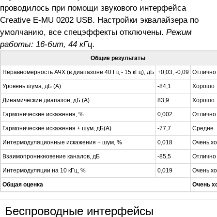
проводилось при помощи звукового интерфейса
Creative E-MU 0202 USB. Настройки эквалайзера по
умолчанию, все спецэффекты отключены.
Режим
работы: 16-бит, 44 кГц.
Общие результаты
Неравномерность АЧХ (в диапазоне 40 Гц - 15 кГц), дБ
+0,03, -0,09
Отлично
Уровень шума, дБ (А)
-84,1
Хорошо
Динамические диапазон, дБ (А)
83,9
Хорошо
Гармонические искажения, %
0,002
Отлично
Гармонические искажения + шум, дБ(A)
-77,7
Средне
Интермодуляционные искажения + шум, %
0,018
Очень х
Взаимопроникновение каналов, дБ
-85,5
Отлично
Интермодуляции на 10 кГц, %
0,019
Очень х
Общая оценка
Очень х
Беспроводные интерфейсы