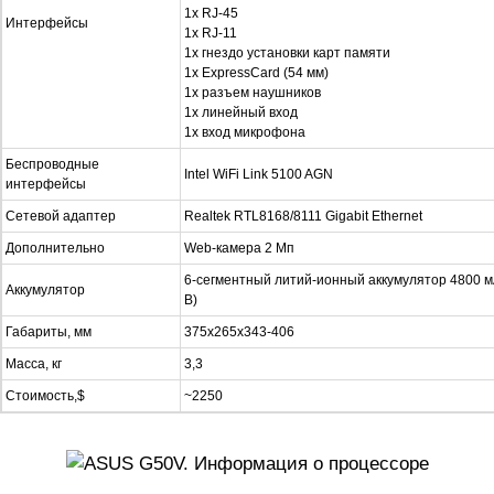
1х RJ-45
Интерфейсы
1x RJ-11
1x гнездо установки карт памяти
1х ExpressCard (54 мм)
1х разъем наушников
1х линейный вход
1х вход микрофона
Беспроводные
Intel WiFi Link 5100 AGN
интерфейсы
Сетевой адаптер
Realtek RTL8168/8111 Gigabit Ethernet
Дополнительно
Web-камера 2 Мп
6-сегментный литий-ионный аккумулятор 4800 мА
Аккумулятор
В)
Габариты, мм
375x265x343-406
Масса, кг
3,3
Стоимость,$
~2250