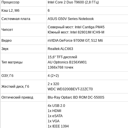
Процессор
Intel Core 2 Duo T9600 (2,8 ГГц)
Кэш L2, Мб
6
Системная плата
ASUS G50V Series Notebook
Северный мост: Intel Cantiga PM45
Чипсет
Южный мост: Intel 82801IM ICH9-M
Видео
nVIDIA GeForce 9700M GT, 512 Мб
Звук
Realtek ALC663
15,6" TFT-дисплей
Тип матрицы
AU Optronics B156XW01
1366x768 точек
ОЗУ, Гб
4 (2+2)
2 x 320
Жесткий диск, Гб
WDC WD3200BEVT-22ZCT0
Оптический привод
Blu-Ray Optiarc BD ROM DC-5500S
4х USB 2.0
1х HDMI
1x eSATA
1x VGA
1х IEEE 1394