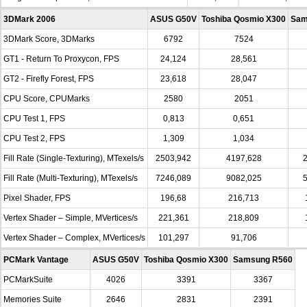
3DMark 2006
ASUS G50V
Toshiba Qosmio X300
Sam
3DMark Score, 3DMarks
6792
7524
GT1 - Return To Proxycon, FPS
24,124
28,561
GT2 - Firefly Forest, FPS
23,618
28,047
CPU Score, CPUMarks
2580
2051
CPU Test 1, FPS
0,813
0,651
CPU Test 2, FPS
1,309
1,034
Fill Rate (Single-Texturing), MTexels/s
2503,942
4197,628
2
Fill Rate (Multi-Texturing), MTexels/s
7246,089
9082,025
5
Pixel Shader, FPS
196,68
216,713
Vertex Shader – Simple, MVertices/s
221,361
218,809
Vertex Shader – Complex, MVertices/s
101,297
91,706
PCMark Vantage
ASUS G50V
Toshiba Qosmio X300
Samsung R560
PCMarkSuite
4026
3391
3367
Memories Suite
2646
2831
2391