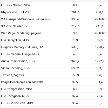
HDD XP Startup, MB/s
6,9
8,4
Physics and 3D, FPS
261,7
200,4
2D Transparebt Windows, windows/s
330,4
Test failed
3D Pixel Shader, FPS
219,7
241,4
Web Page Rendering, pages/s
3,2
Test failed
File Decryption, MB/s
78,9
62,3
Graphics Memory - 64 lines, FPS
1415,3
1790,7
HDD – General Usage, MB/s
4,5
5,4
Audio Compression, KB/s
2025,2
1792,9
Video Encoding, KB/s
630,2
503,5
Text edit, pages/s
155,9
136,6
Image Decompression, Mpixel/s
39,5
31,4
File Compression, MB/s
6,1
5,3
File Encryption, MB/s
37,4
28,4
HDD – Virus Scan. MB/s
30,4
35,7