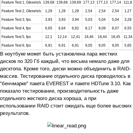
Feature Test 1, Gtexels/s
139,68
139,68
139,69
177,13
177,13
177,14
111,8
Feature Test 2, Gtexels/s
1,28
1,28
1,28
2,54
2,54
2,54
1,27
Feature Test 3, fps
3,93
3,93
3,94
5,03
5,04
5,04
3,28
Feature Test 4, fps
6,65
6,64
6,82
8,17
8,09
8,07
6,55
Feature Test 5, fps
12,1
12,14
12,41
18,46
18,44
18,45
11,34
Feature Test 6, fps
6,91
6,91
6,91
9,05
9,05
9,05
5,85
В ноутбуке может быть установлена пара жестких
дисков по 320 Гб каждый, что весьма немало даже для
десктопа. Кроме того, диски можно объединить в RAID-
массив. Тестирование отдельного диска проводилось в
"бенчмарке" пакета EVEREST и пакете HDTune 3.10. Как
показало тестирование, производительность даже
отдельного жесткого диска хороша, а при
иcпользовании RAID стоит ожидать еще более высоких
результатов.