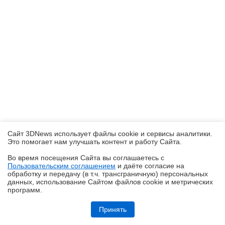
Сайт 3DNews использует файлы cookie и сервисы аналитики.
Это помогает нам улучшать контент и работу Cайта.
Во время посещения Cайта вы соглашаетесь с
Пользовательским соглашением
и даёте согласие на
✖
обработку и передачу (в т.ч. трансграничную) персональных
данных, использование Cайтом файлов cookie и метрических
программ.
Обзор системы жидкостного охлаждения MSI MEG CoreLiquid E15
360: экран-водопад теперь и на СЖО
Принять