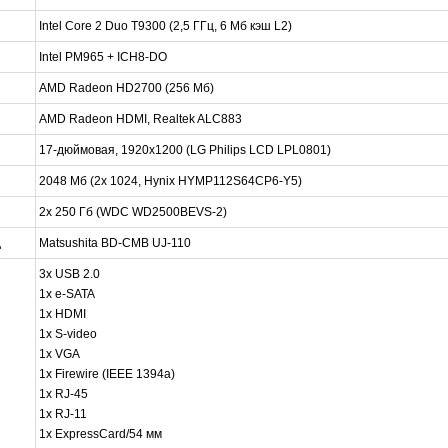
Intel Core 2 Duo T9300 (2,5 ГГц, 6 Мб кэш L2)
Intel PM965 + ICH8-DO
AMD Radeon HD2700 (256 Мб)
AMD Radeon HDMI, Realtek ALC883
17-дюймовая, 1920x1200 (LG Philips LCD LPL0801)
2048 Мб (2х 1024, Hynix HYMP112S64CP6-Y5)
2х 250 Гб (WDC WD2500BEVS-2)
д
Matsushita BD-CMB UJ-110
3х USB 2.0
1x e-SATA
1х HDMI
1х S-video
1x VGA
1х Firewire (IEEE 1394a)
1х RJ-45
1x RJ-11
1х ExpressCard/54 мм