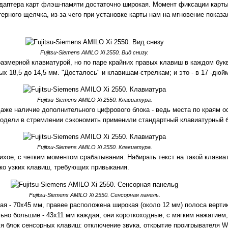
даптера карт флэш-памяти достаточно широкая. Момент фиксации карты
терного щелчка, из-за чего при установке карты нам на мгновение показа
Fujitsu-Siemens AMILO Xi 2550. Вид снизу.
азмерной клавиатурой, но по паре крайних правых клавиш в каждом бу
 18,5 до 14,5 мм. "Досталось" и клавишам-стрелкам; и это - в 17 -дюй
Fujitsu-Siemens AMILO Xi 2550. Клавиатура.
же наличие дополнительного цифрового блока - ведь места по краям о
модели в стремлении сэкономить применили стандартный клавиатурный б
Fujitsu-Siemens AMILO Xi 2550. Клавиатура.
ихое, с четким моментом срабатывания. Набирать текст на такой клавиа
ко узких клавиш, требующих привыкания.
Fujitsu-Siemens AMILO Xi 2550. Сенсорная панель.
ая - 70х45 мм, правее расположена широкая (около 12 мм) полоса верти
но большие - 43х11 мм каждая, они короткоходные, с мягким нажатием, 
я блок сенсорных клавиш: отключение звука, открытие проигрывателя Wi