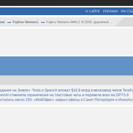
О САЙТЕ
РЕКЛАМА
РАССЫ
уки
Fujitsu-Siemens
Fujitsu-Siemens AMILO Xi 2550: дорожный ...
дание на Земле»: Tesla и SpaceX вложат $16,8 млрд в мегазавод чипов TeraF
enAI отменила ограничения на текстовые чаты и перевела всех на GPT-5.6
осталось около 250: «МойОфис» закрыл офисы в Санкт-Петербурге и Иннопо