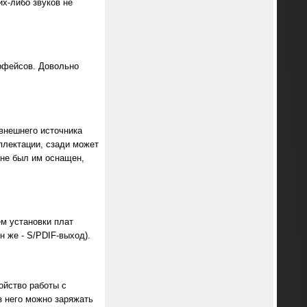
их-либо звуков не
рфейсов. Довольно
 внешнего источника
плектации, сзади может
 не был им оснащен,
м установки плат
 же - S/PDIF-выход).
ойство работы с
з него можно заряжать