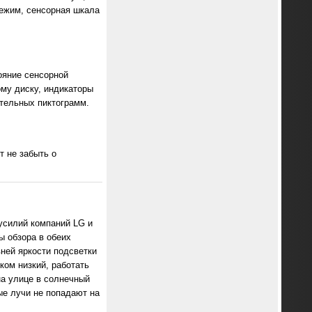
режим, сенсорная шкала
ояние сенсорной
му диску, индикаторы
ительных пиктограмм.
т не забыть о
усилий компаний LG и
ы обзора в обеих
ней яркости подсветки
ом низкий, работать
на улице в солнечный
ые лучи не попадают на