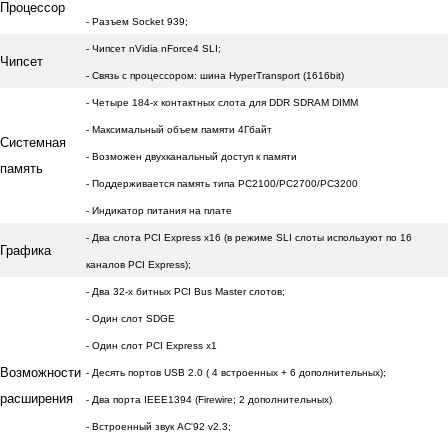
Процессор
- Разъем Socket 939;
- Чипсет nVidia nForce4 SLI;
Чипсет
- Связь с процессором: шина HyperTransport (1616bit)
- Четыре 184-х контактных слота для DDR SDRAM DIMM
- Максимальный объем памяти 4Гбайт
Системная
- Возможен двухканальный доступ к памяти
память
- Поддерживается память типа
PC2100/PC2700/PC3200
- Индикатор питания на плате
- Два слота PCI Express x16 (в режиме SLI слоты используют по 16
Графика
каналов PCI Express);
- Два 32-х битных PCI Bus Master слотов;
- Один слот SDGE
- Один слот PCI Express x1
Возможности
- Десять портов USB 2.0 ( 4 встроенных + 6 дополнительных);
расширения
- Два порта IEEE1394 (Firewire; 2 дополнительных)
- Встроенный звук AC'92 v2.3;