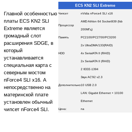
ECS KN2 SLI Extreme
Главной особенностью
Чипсет
nVidia nForce4 SLI х16
платы ECS KN2 SLI
AMD Athlon 64 Socket939 (fsb
Процессор
Extreme является
200МГц)
громадный слот
Память
PC2100/PC2700/PC3200
расширения SDGE, в
2x UltraDMA/133(RAID)
который
HDD
4x SerialATA II (RAID)
устанавливается
2x SerialATA II (RAID)
специальная карта с
2 IEEE-1394
северным мостом
Звук AC'92 v2.3
nForce4 SLI x16. А
Дополнительно
10 USB 2.0
непосредственно на
LAN: Gigabit Ethernet + 10100
материнской плате
установлен обычный
Ethernet
чипсет nForce4 SLI.
Цена:
na