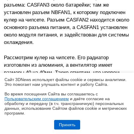
разъема: CASFAN3 около батарейки; там же
установлен разъем NBFAN1, к которому подключен
кулер на чипсете. Разъем CASFAN2 находится около
основного разъема питания, а CASFAN1 установлен
около модуля питания, и задействован для системы
охлаждения.
Рассмотрим кулер на чипсете. Его радиатор
изготовлен из алюминия, а вентилятор имеет
размеры 40 на 40мм. Также отметим, что уровень
шума вентилятора не мешает комфортной работе
Сайт 3DNews использует файлы cookie и сервисы аналитики.
Это помогает нам улучшать контент и работу Cайта.
(возможно, пока подшипник еще свежий).
Во время посещения Cайта вы соглашаетесь с
Пользовательским соглашением
и даёте согласие на
✖
обработку и передачу (в т.ч. трансграничную) персональных
данных, использование Cайтом файлов cookie и метрических
программ.
Ryzen и двухранговая DDR5: проверяем комплект G.Skill Trident Z5
Royal DDR5-6400 CL32 64GB
Принять