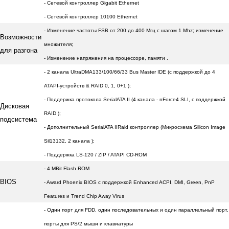
- Сетевой контроллер Gigabit Ethernet
- Сетевой контроллер 10100 Ethernet
- Изменение частоты FSB от 200 до 400 Мгц с шагом 1 Mhz; изменение
Возможности
множителя;
для разгона
- Изменение напряжения на процессоре, памяти
.
- 2 канала UltraDMA133/100/66/33 Bus Master IDE (с поддержкой до 4
ATAPI-устройств & RAID 0, 1, 0+1 );
- Поддержка протокола SerialATA II (4 канала - nForce4 SLI, c поддержкой
Дисковая
RAID );
подсистема
- Дополнительный SerialATA IIRaid контроллер (Микросхема Silicon Image
Sil13132, 2 канала );
- Поддержка LS-120 / ZIP / ATAPI CD-ROM
- 4 MBit Flash ROM
BIOS
- Award Phoenix BIOS с поддержкой Enhanced ACPI, DMI, Green, PnP
Features и Trend Chip Away Virus
- Один порт для FDD, один последовательных и один параллельный порт,
порты для PS/2 мыши и клавиатуры