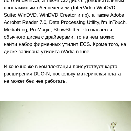
логотипом ECS,
а также CD диск с дополнительным
программным обеспечением (InterVideo WinDVD
Suite: WinDVD, WinDVD Creator и пр), а также Adobe
Acrobat Reader 7.0, Data Processing Utility,I'm InTouch,
MediaRing, ProMagic, ShowShifter. Что касается
обычного диска с драйверами, то на нем можно
найти набор фирменных утилит ECS. Кроме того, на
диске записана утилита nVidia nTune.
И конечно же в комплектации присутствует карта
расширения DUO-N, поскольку материнская плата
не может без нее работать.