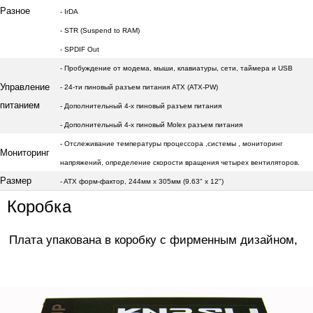
Разное
- IrDA
- STR (Suspend to RAM)
- SPDIF
Out
- Пробуждение от модема, мыши, клавиатуры, сети, таймера и USB
Управление
- 24-ти пиновый разъем питания ATX (ATX-PW)
питанием
- Дополнительный 4-х пиновый разъем питания
- Дополнительный 4-х пиновый Molex разъем питания
- Отслеживание температуры процессора ,системы
, мониторинг
Мониторинг
напряжений, определение скорости вращения четырех вентиляторов.
Размер
- ATX форм-фактор, 244мм x 305мм (9.63" x 12")
Коробка
Плата упакована в коробку с фирменным дизайном,