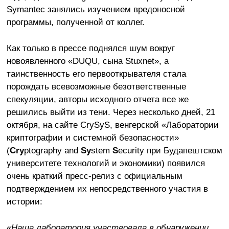
Symantec занялись изучением вредоносной
программы, полученной от коллег.
Как только в прессе поднялся шум вокруг
новоявленного «DUQU, сына Stuxnet», а
таинственность его первооткрывателя стала
порождать всевозможные безответственные
спекуляции, авторы исходного отчета все же
решились выйти из тени. Через несколько дней, 21
октября, на сайте CrySyS, венгерской «Лаборатории
криптографии и системной безопасности»
(
Cry
ptography and
Sy
stem
S
ecurity при Будапештском
университете технологий и экономики) появился
очень краткий пресс-релиз с официальным
подтверждением их непосредственного участия в
истории:
«Наша лаборатория участвовала в обнаружении