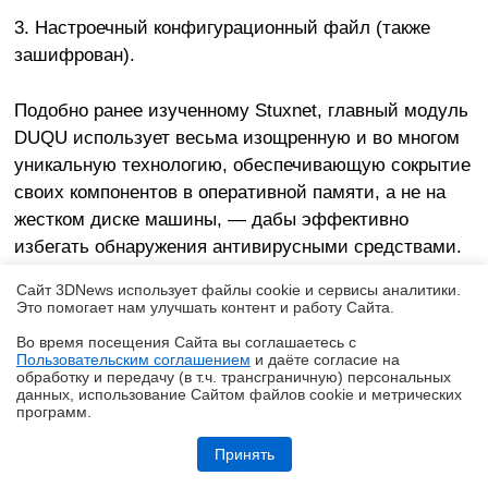
3. Настроечный конфигурационный файл (также
зашифрован).
Подобно ранее изученному Stuxnet, главный модуль
DUQU использует весьма изощренную и во многом
уникальную технологию, обеспечивающую сокрытие
своих компонентов в оперативной памяти, а не на
жестком диске машины, — дабы эффективно
избегать обнаружения антивирусными средствами.
Обе программы, DUQU и Stuxnet, используют
Сайт 3DNews использует файлы cookie и сервисы аналитики.
особый драйвер ядра, который расшифровывает
Это помогает нам улучшать контент и работу Cайта.
нужные зашифрованные файлы и встраивает их в
Во время посещения Cайта вы соглашаетесь с
уже работающие процессы. Такого рода «инъекции»
Пользовательским соглашением
и даёте согласие на
✖
обработку и передачу (в т.ч. трансграничную) персональных
в работающую память — это действительно очень
данных, использование Cайтом файлов cookie и метрических
эффективный способ избегать выявления, потому
программ.
что здесь не происходит обращения к диску. А
Обзор смартфона TECNO SPARK 50: все тренды разом — чуть
дороже 10 тысяч рублей
Принять
именно на последнее обычно и реагируют