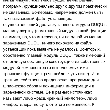
как минимум
трех
типов существенно разных
программ, функционально друг с другом практически
не связанных. Во-первых, непременно должен быть
так называемый файл-установщик,
осуществляющий доставку главного модуля DUQU в
машину-жертву (сам главный модуль такой функции
не имеет, но, что интересно, ни на одной из машин,
зараженных DUQU, ничего похожего на файл-
установщик пока выявить не удалось). Во-вторых,
собственно главный модуль DUQU, также имеющий
отчетливую составную конструкцию из собственных
модулей-компонентов (о выполняемых ими
троянских функциях речь пойдет чуть ниже). И, в-
третьих, собственно вредоносная программа для
шпионского сбора и похищения информации в
зараженной системе. Ее в разных источниках
называют либо «расширенный кейлоггер», либо
«инфостилер», но суть от этого не меняется. К