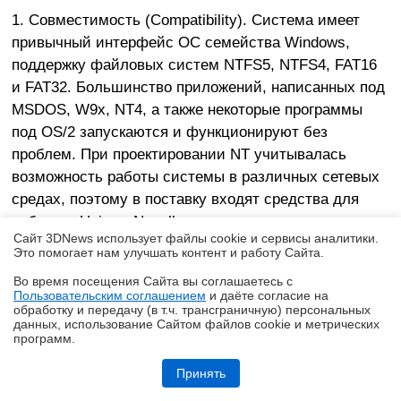
1. Совместимость (Compatibility). Система имеет
привычный интерфейс ОС семейства Windows,
поддержку файловых систем NTFS5, NTFS4, FAT16
и FAT32. Большинство приложений, написанных под
MSDOS, W9x, NT4, а также некоторые программы
под OS/2 запускаются и функционируют без
проблем. При проектировании NT учитывалась
возможность работы системы в различных сетевых
средах, поэтому в поставку входят средства для
работы в Unix- и Novell-сетях.
Сайт 3DNews использует файлы cookie и сервисы аналитики.
Это помогает нам улучшать контент и работу Cайта.
2. Переносимость (Portability). Система работает на
Во время посещения Cайта вы соглашаетесь с
различных процессорах семейства x86
Пользовательским соглашением
и даёте согласие на
✖
производства Intel и AMD. Благодаря структуре ОС
обработку и передачу (в т.ч. трансграничную) персональных
данных, использование Cайтом файлов cookie и метрических
возможна реализация поддержки процессоров
программ.
других архитектур, но это потребует некоторых
Кремний-углеродные батареи становятся массовыми
Принять
усилий.