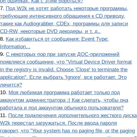
об ошибках. Как с этим бороться?
7.
Под W2k не хотят работать некоторые программы,
требующие интенсивного обращения к CD приводу,
такие как Audiograbber, CDEx, программы для записи
CD-RW, некоторые DVD декодеры, и т. д..
8.
Как избавиться от сообщения: Event Type:
Information...
9.
С некотоpых поp пpи запyске ДОС-пpиложений
появляеся сообщение, что "Virtual Device Driver format
in the registry is invalid. Choose 'Close' to terminate the
application". Если выбрать 'Ignore', все работает. Это
лечится?
10.
Моя любимая программа работает только под
аккаунтом администратора :( Как сделать, чтобы она
работала и под аккаунтом обычного пользователя?
11.
После подключения дополнительного жесткого диска
W2k перестал загружаться. После ввода пароля
говорит, что "Your system has no paging file, or the paging