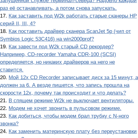
запущенной службе терминал-севера? Надоело каждый
раз её останавливать, а потом снова запускать.
17.
Как заставить под W2k работать старые сканеры HP
серий II, III, 4?
18.
Как поставить драйвер сканера ScanJet 5p (чип от
Symbios Logic 53C416) на win2000prof?
19.
Как завести под W2k старый CD рекордер?
Например, CD-recorder Yamaha CDR-100 (SCSI)
определяется, но никаких драйверов на него не
ставится.
20.
Мой 12х CD Recorder записывает диск за 15 минут, а
должен за 6. А везде пишется, что запись прошла на
скорости 12x, почему так происходит и что делать?
21.
В спящем режиме W2k не выключает вентиляторы.
22.
Модем не хочет звонить в пульсовом режиме.
23.
Как добиться, чтобы модем брал трубку с N-ного
звонка?
24.
Как заменить материнскую плату без переустановки