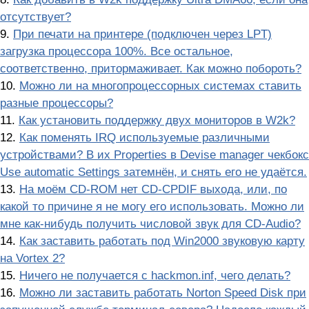
отсутствует?
9.
При печати на принтере (подключен через LPT)
загрузка процессора 100%. Все остальное,
соответственно, притормаживает. Как можно побороть?
10.
Можно ли на многопроцессорных системах ставить
разные процессоры?
11.
Как установить поддержку двух мониторов в W2k?
12.
Как поменять IRQ используемые различными
устройствами? В их Properties в Devise manager чекбокс
Use automatic Settings затемнён, и снять его не удаётся.
13.
На моём CD-ROM нет CD-CPDIF выхода, или, по
какой то причине я не могу его использовать. Можно ли
мне как-нибудь получить числовой звук для CD-Audio?
14.
Как заставить работать под Win2000 звуковую карту
на Vortex 2?
15.
Ничего не получается с hackmon.inf, чего делать?
16.
Можно ли заставить работать Norton Speed Disk при