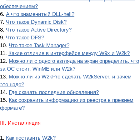
обеспечением?
6.
А что знаменитый DLL-hell?
7.
Что такое Dynamic Disk?
8.
Что такое Active Directory?
9.
Что такое DFS?
10.
Что такое Task Manager?
11.
Какие отличия в интерфейсе между W9x и W2k?
12.
Можно ли с одного взгляда на экран определить, что
за ОС стоит, WinME или W2k?
13.
Можно ли из W2kPro сделать W2kServer, и зачем
это надо?
14.
Где скачать последние обновления?
15.
Как сохранить информацию из реестра в прежнем
формате?
III. Инсталляция
1.
Как поставить W2k?