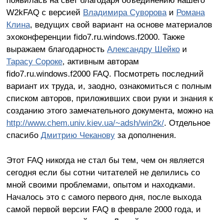
W2kFAQ c версией
Владимира Суворова
и
Романа
Клина
, ведущих свой вариант на основе материалов
эхоконференции fido7.ru.windows.f2000. Также
выражаем благодарность
Александру Шейко
и
Тарасу Сороке
, активным авторам
fido7.ru.windows.f2000 FAQ. Посмотреть последний
вариант их труда, и, заодно, ознакомиться с полным
списком авторов, приложивших свои руки и знания к
созданию этого замечательного документа, можно на
http://www.chem.univ.kiev.ua/~adsh/win2k/
. Отдельное
спасибо
Дмитрию Чеканову
за дополнения.
Этот FAQ никогда не стал бы тем, чем он является
сегодня если бы сотни читателей не делились со
мной своими проблемами, опытом и находками.
Началось это с самого первого дня, после выхода
самой первой версии FAQ в феврале 2000 года, и