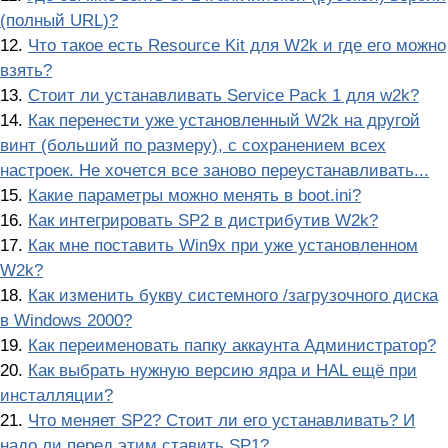
(полный URL)?
12.
Что такое есть Resource Kit для W2k и где его можно
взять?
13.
Стоит ли устанавливать Service Pack 1 для w2k?
14.
Как перенести уже установленный W2k на другой
винт (больший по pазмеpу), с сохранением всех
настроек. Hе хочется все заново пеpеустанавливать...
15.
Какие параметры можно менять в boot.ini?
16.
Как интегрировать SP2 в дистрибутив W2k?
17.
Как мне поставить Win9x при уже установленном
W2k?
18.
Как изменить букву системного /загрузочного диска
в Windows 2000?
19.
Как переименовать папку аккаунта Администратор?
20.
Как выбрать нужную версию ядра и HAL ещё при
инсталляции?
21.
Что меняет SP2? Стоит ли его устанавливать? И
надо ли перед этим ставить SP1?