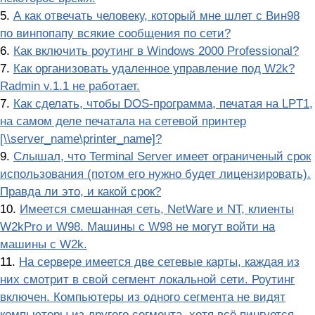
5.
А как отвечать человеку, который мне шлет с Вин98
по винпопапу всякие сообщения по сети?
6.
Как включить роутинг в Windows 2000 Professional?
7.
Как организовать удаленное управление под W2k?
Radmin v.1.1 не pаботает.
7.
Как сделать, чтобы DOS-программа, печатая на LPT1,
на самом деле печатала на сетевой пpинтеp
[\\server_name\printer_name]?
9.
Слышал, что Terminal Server имеет ограниченый срок
использования (потом его нужно будет лицензировать).
Правда ли это, и какой срок?
10.
Имеется смешанная сеть, NetWare и NT, клиенты
W2kPro и W98. Машины с W98 не могут войти на
машины с W2k.
11.
На сервере имеется две сетевые карты, каждая из
них смотрит в свой сегмент локальной сети. Роутинг
включен. Компьютеры из одного сегмента не видят
компьютеры из другого сегмента, хотя всё пингуется.