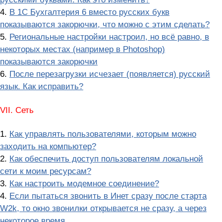
4.
В 1С Бухгалтерия 6 вместо русских букв
показываются закорючки, что можно с этим сделать?
5.
Региональные настройки настроил, но всё равно, в
некоторых местах (например в Photoshop)
показываются закорючки
6.
После перезагрузки исчезает (появляется) русский
язык. Как исправить?
VII. Сеть
1.
Как управлять пользователями, которым можно
заходить на компьютер?
2.
Как обеспечить доступ пользователям локальной
сети к моим ресурсам?
3.
Как настроить модемное соединение?
4.
Если пытаться звонить в Инет сразу после старта
W2k, то окно звонилки открывается не сразу, а через
некоторое время.