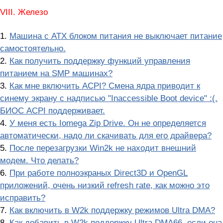
VIII. Железо
1.
Машина с ATX блоком питания не выключает питание
самостоятельно.
2.
Как получить поддержку функций управления
питанием на SMP машинах?
3.
Как мне включить ACPI? Смена ядра приводит к
синему экрану с надписью "Inaccessible Boot device" :(.
БИОС ACPI поддерживает.
4.
У меня есть Iomega Zip Drive. Он не определяется
автоматически, надо ли скачивать для его драйвера?
5.
После перезагрузки Win2k не находит внешний
модем. Что делать?
6.
При работе полноэкраных Direct3D и OpenGL
приложений, очень низкий refresh rate, как можно это
исправить?
7.
Как включить в W2k поддержку режимов Ultra DMA?
8.
Как добавить в W2k поддеpжку Ultra DMA66, если она