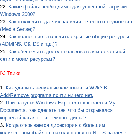
22.
Какие файлы необходимы для успешной загрузки
Windows 2000?
23.
Как отключить датчик наличия сетевого соединения
(Media Sense)?
24.
Как полностью отключить скрытые общие ресурсы
(ADMIN$, C$, D$ и т.д.)?
25.
Как обеспечить доступ пользователям локальной
сети к моим ресурсам?
IV. Твики
1.
Как удалить ненужные компоненты W2k? В
Add/Remove programs почти ничего нет.
2.
При запуске Windows Explorer открывается My
Documents. Как сделать так, что бы открывался
корневой каталог системного диска?
3.
Когда открывается директория с большим
количеством файлов, находящаяся на NTFS-разделе,