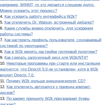
например, WINNT, то это делается слишком долго.
Можно ускорить этот процесс?
4.
Как ускорить работу интерфейса W2k?
5.
Как отключить Dr. Watson, встроенный дебагер?
6.
Какие службы можно отключить, для ускорения
работы системы?
7.
Как настроить профиль пользователя, создаваемый
системой по умолчанию?
8.
Как в W2k менять настройки групповой политики?
9.
Как сделать загрузочный диск для W2k/NT4?
10.
Некоторые программы при старте или инсталяции
жалуются, что DirectX 5.0 не установлен, хотя в W2k
входит Directx 7.0.
11.
Почему W2k дольше инициализирует CD?
12.
Как отключить автозапуск у привода компакт-
дисков?
13.
По какому принципу W2k присваивает буквы
дискам?