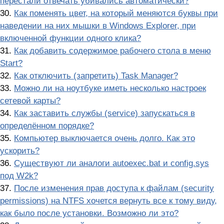
перестали отвечать убивались автоматически?
30.
Как поменять цвет, на который меняются буквы при
наведении на них мышки в Windows Explorer, при
включенной функции одного клика?
31.
Как добавить содержимое рабочего стола в меню
Start?
32.
Как отключить (запретить) Task Manager?
33.
Можно ли на ноутбуке иметь несколько настроек
сетевой карты?
34.
Как заставить службы (service) запускаться в
определённом порядке?
35.
Компьютер выключается очень долго. Как это
ускорить?
36.
Существуют ли аналоги autoexec.bat и config.sys
под W2k?
37.
После изменения прав доступа к файлам (security
permissions) на NTFS хочется вернуть все к тому виду,
как было после установки. Возможно ли это?