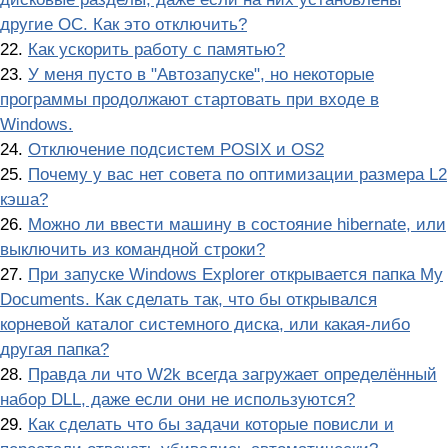
другие ОС. Как это отключить?
22.
Как ускорить работу с памятью?
23.
У меня пусто в "Автозапуске", но некоторые
программы продолжают стартовать при входе в
Windows.
24.
Отключение подсистем POSIX и OS2
25.
Почему у вас нет совета по оптимизации размера L2
кэша?
26.
Можно ли ввести машину в состояние hibernate, или
выключить из командной строки?
27.
При запуске Windows Explorer открывается папка My
Documents. Как сделать так, что бы открывался
корневой каталог системного диска, или какая-либо
другая папка?
28.
Правда ли что W2k всегда загружает определённый
набор DLL, даже если они не используются?
29.
Как сделать что бы задачи которые повисли и