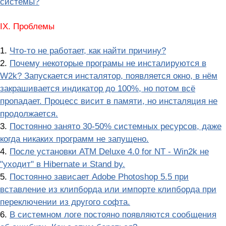
системы?
IX. Проблемы
1.
Что-то не работает, как найти причину?
2.
Почему некоторые програмы не инсталируются в
W2k? Запускается инсталятор, появляется окно, в нём
закрашивается индикатор до 100%, но потом всё
пропадает. Процесс висит в памяти, но инсталяция не
продолжается.
3.
Постоянно занято 30-50% системных ресурсов, даже
когда никаких программ не запущено.
4.
После установки ATM Deluxe 4.0 for NT - Win2k не
"уходит" в Hibernate и Stand by.
5.
Постоянно зависает Adobe Photoshop 5.5 при
вставление из клипборда или импорте клипборда при
переключении из другого софта.
6.
В системном логе постояно появляются сообщения