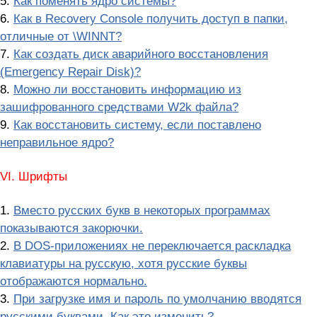
5.
Как поменять ядро системы?
6.
Как в Recovery Console получить доступ в папки,
отличные от \WINNT?
7.
Как создать диск аварийного восстановления
(Emergency Repair Disk)?
8.
Можно ли восстановить информацию из
зашифрованного средствами W2k файла?
9.
Как восстановить систему, если поставлено
неправильное ядро?
VI. Шрифты
1.
Вместо русских букв в некоторых программах
показываются закорючки.
2.
В DOS-приложениях не переключается раскладка
клавиатуры на русскую, хотя русские буквы
отображаются нормально.
3.
При загрузке имя и пароль по умолчанию вводятся
русскими буквами. Как это изменить?