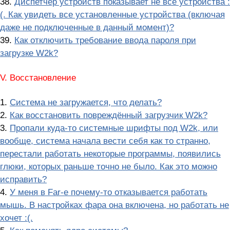
38.
Диспетчер устройств показывает не все устройства :
(. Как увидеть все установленные устройства (включая
даже не подключенные в данный момент)?
39.
Как отключить требование ввода пароля при
загрузке W2k?
V. Восстановление
1.
Система не загружается, что делать?
2.
Как восстановить повреждённый загрузчик W2k?
3.
Пропали куда-то системные шрифты под W2k, или
вообще, система начала вести себя как то странно,
перестали работать некоторые программы, появились
глюки, которых раньше точно не было. Как это можно
исправить?
4.
У меня в Far-е почему-то отказывается работать
мышь. В настройках фара она включена, но работать не
хочет :(.