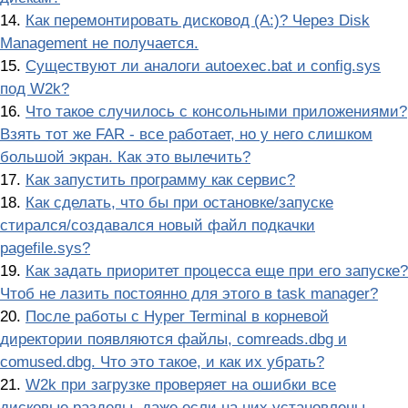
14.
Как перемонтировать дисковод (A:)? Через Disk
Management не получается.
15.
Существуют ли аналоги autoexec.bat и config.sys
под W2k?
16.
Что такое случилось с консольными приложениями?
Взять тот же FAR - все работает, но у него слишком
большой экран. Как это вылечить?
17.
Как запустить программу как сервис?
18.
Как сделать, что бы пpи остановке/запyске
стиpался/создавался новый файл подкачки
pagefile.sys?
19.
Как задать пpиоpитет пpоцесса еще пpи его запyске?
Чтоб не лазить постоянно для этого в task manager?
20.
После работы с Hyper Terminal в корневой
директории появляются файлы, comreads.dbg и
comused.dbg. Что это такое, и как их убрать?
21.
W2k при загрузке проверяет на ошибки все
дисковые разделы, даже если на них установлены