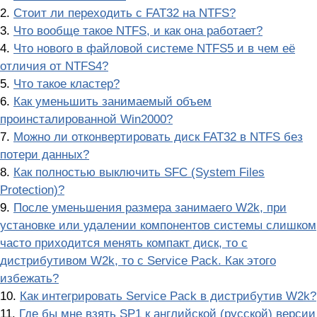
2.
Стоит ли переходить с FAT32 на NTFS?
3.
Что вообще такое NTFS, и как она работает?
4.
Что нового в файловой системе NTFS5 и в чем её
отличия от NTFS4?
5.
Что такое кластер?
6.
Как уменьшить занимаемый объем
пpоинсталиpованной Win2000?
7.
Можно ли отконвеpтировать диск FAT32 в NTFS без
потеpи данных?
8.
Как полностью выключить SFC (System Files
Protection)?
9.
После уменьшения размера занимаего W2k, при
установке или удалении компонентов системы слишком
часто приходится менять компакт диск, то с
дистрибутивом W2k, то с Service Pack. Как этого
избежать?
10.
Как интегрировать Service Pack в дистрибутив W2k?
11.
Где бы мне взять SP1 к английской (русской) версии