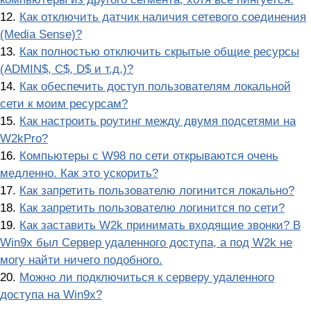
12.
Как отключить датчик наличия сетевого соединения
(Media Sense)?
13.
Как полностью отключить скрытые общие ресурсы
(ADMIN$, C$, D$ и т.д.)?
14.
Как обеспечить доступ пользователям локальной
сети к моим ресурсам?
15.
Как настроить роутинг между двумя подсетями на
W2kPro?
16.
Компьютеры с W98 по сети открываются очень
медленно. Как это ускорить?
17.
Как запретить пользователю логинится локально?
18.
Как запретить пользователю логинится по сети?
19.
Как заставить W2k принимать входящие звонки? В
Win9x был Сервер удаленного доступа, а под W2k не
могу найти ничего подобного.
20.
Можно ли подключиться к серверу удаленного
доступа на Win9x?