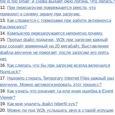
file is too small" и снова выдает окно логона. Что делать?
12.
При перезагрузке повреждается реестр, что
приводит к синему экрану при загрузке.
13.
Как справится с тормозами при работе антивируса
Касперского?
14.
Компьютер перезагружается непонятно почему.
15.
Пропал файл подкачки, W2k при загрузке каждый
раз создаёт временный на 20 мегабайт. Выставление
файла вручную не помогает, после загрузки его опять
нет.
16.
Как сделать что бы при загрузке всегда включался
NumLock?
17.
Надоело стирать Temporary Internet Files каждый раз
вручную. Можно автоматизировать этот процесс?
18.
Как узнать что означает та или иная ошибка в Event
Viewer?
19.
Как мне удалить файл hiberfil.sys?
20.
Можно ли под W2k услышать звук в старой игрушке