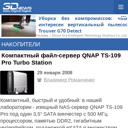
Уборка без компромиссов: чем
интересен вертикальный пылесос
Trouver G70 Detect
Реклама | Silicon Era Intelligent Technology (Suzhou) Co.,Ltd.
НАКОПИТЕЛИ
Компактный файл-сервер QNAP TS-109
Pro Turbo Station
29 января 2008
Владимир Романченко
Компактный, быстрый и удобный: в нашей
лаборатории - изящный NAS-сервер QNAP TS-109
Pro под один 3,5" SATA винчестер с 500 МГц
процессором, памятью DDR2, гигабитным
интерфейсом, поддержкой eSATA и множеством