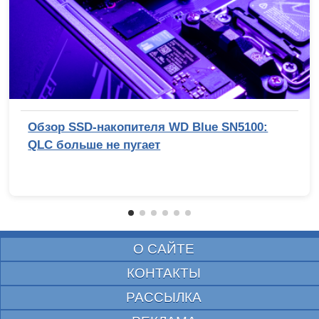
Обзор SSD-накопителя WD Blue SN5100:
QLC больше не пугает
О САЙТЕ
КОНТАКТЫ
РАССЫЛКА