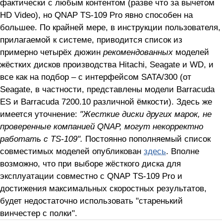
фактически с любым контентом (разве что за вычетом
HD Video), но QNAP TS-109 Pro явно способен на
большее. По крайней мере, в инструкции пользователя,
прилагаемой к системе, приводится список из
примерно четырёх дюжин
рекомендованных
моделей
жёстких дисков производства Hitachi, Seagate и WD, и
все как на подбор – с интерфейсом SATA/300 (от
Seagate, в частности, представлены модели Barracuda
ES и Barracuda 7200.10 различной ёмкости). Здесь же
имеется уточнение:
"Жесткие диски других марок, не
проверенные компанией QNAP, могут некорректно
работать с TS-109".
Постоянно пополняемый список
совместимых моделей опубликован
здесь
. Вполне
возможно, что при выборе жёсткого диска для
эксплуатации совместно с QNAP TS-109 Pro и
достижения максимальных скоростных результатов,
будет недостаточно использовать "старенький
винчестер с полки".