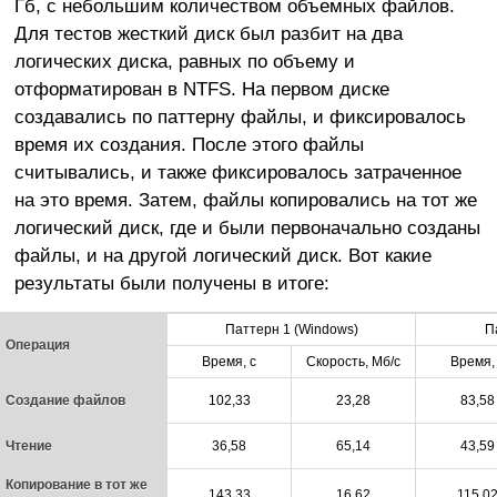
Гб, с небольшим количеством объемных файлов.
Для тестов жесткий диск был разбит на два
логических диска, равных по объему и
отформатирован в NTFS. На первом диске
создавались по паттерну файлы, и фиксировалось
время их создания. После этого файлы
считывались, и также фиксировалось затраченное
на это время. Затем, файлы копировались на тот же
логический диск, где и были первоначально созданы
файлы, и на другой логический диск. Вот какие
результаты были получены в итоге:
Паттерн 1 (Windows)
П
Операция
Время, с
Скорость, Мб/с
Время,
Создание файлов
102,33
23,28
83,58
Чтение
36,58
65,14
43,59
Копирование в тот же
143,33
16,62
115,0