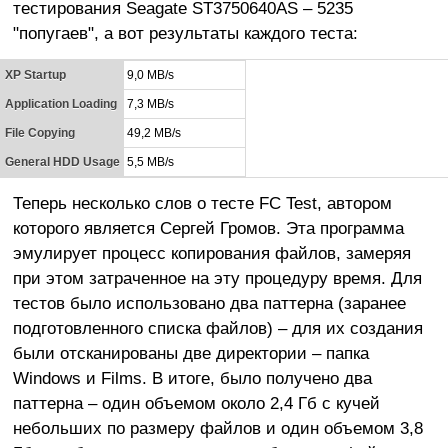
тестирования Seagate ST3750640AS – 5235
"попугаев", а вот результаты каждого теста:
XP Startup
9,0 MB/s
Application Loading
7,3 MB/s
File Copying
49,2 MB/s
General HDD Usage
5,5 MB/s
Теперь несколько слов о тесте FC Test, автором
которого является Сергей Громов. Эта программа
эмулирует процесс копирования файлов, замеряя
при этом затраченное на эту процедуру время. Для
тестов было использовано два паттерна (заранее
подготовленного списка файлов) – для их создания
были отсканированы две директории – папка
Windows и Films. В итоге, было получено два
паттерна – один объемом около 2,4 Гб с кучей
небольших по размеру файлов и один объемом 3,8