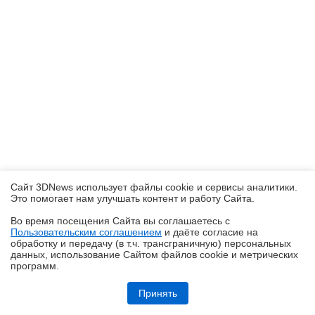
Сайт 3DNews использует файлы cookie и сервисы аналитики.
Это помогает нам улучшать контент и работу Cайта.
Во время посещения Cайта вы соглашаетесь с
Пользовательским соглашением
и даёте согласие на
✖
обработку и передачу (в т.ч. трансграничную) персональных
данных, использование Cайтом файлов cookie и метрических
программ.
Обзор Midea VCR V15 EVO ULTRA: я просто хорошо убираю любое
помещение
Принять