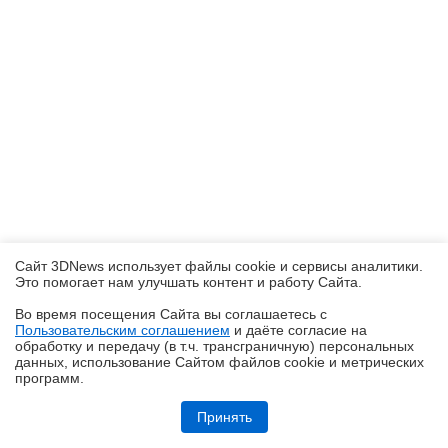
Сайт 3DNews использует файлы cookie и сервисы аналитики.
Это помогает нам улучшать контент и работу Cайта.
Во время посещения Cайта вы соглашаетесь с
Пользовательским соглашением
и даёте согласие на
✖
обработку и передачу (в т.ч. трансграничную) персональных
данных, использование Cайтом файлов cookie и метрических
программ.
Обзор робота-уборщика Midea VCR V15 MAX ULTRA: не разменивайся
на мелочи (но не переплачивай)
Принять