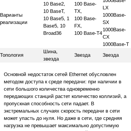
1000Base-
10 Base2,
100 Base-
LX
10 BaseT,
TX,
Варианты
1000Base-
10 Base5, 1
100 Base-
реализации
SX
Base5, 10
FX,
1000Base-
Broad36
100 Base-T4
CX
1000Base-T
Шина,
Топология
Звезда
Звезда
звезда
Основной недостаток сетей Ethernet обусловлен
методом доступа к среде передачи: при наличии в
сети большого количества одновременно
передающих станций растет количество коллизий, а
пропускная способность сети падает. В
экстремальных случаях скорость передачи в сети
может упасть до нуля. Но даже в сети, где средняя
нагрузка не превышает максимально допустимую