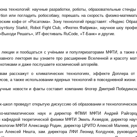
на технологий: научные разработки, роботы, образовательные стенды 
бол или погладить робособаку, порешать на скорость физико-математ
еским кофе от «Росатома». Зону технологий представят: «Яндекс Образ
тболу Starkit, Robot Fight Club, «Физтех.Фабрика», научное шоу проф
«Выходи Решать», ИТ-фестиваль RuСode, «Т-Банк» и другие.
 лекции и пообщаться с учёными и популяризаторами МФТИ, а также с
лавного лектория вы узнаете про расширение Вселенной и красоту мат
котиками и даже послушаете космический алгорейв.
 вам расскажут о климатических технологиях, эффекте Доплера от
сов, а также использовании ядерных технологий в повседневной жизни.
учные новости и факты составит компанию блогер Дмитрий Побединск
-школ проведут открытую дискуссию об образовании и технологическом 
о-математических наук и директор ФПМИ МФТИ Андрей Райгород
 кафедрой теоретической физики МФТИ Эмиль Ахмедов, директор науч
экологии МФТИ Александр Родин, директор ЦРИТО Алексей Малеев, рук
» Алексей Нешта, зам. директора ЛФИ Леонид Колдунов, руководит