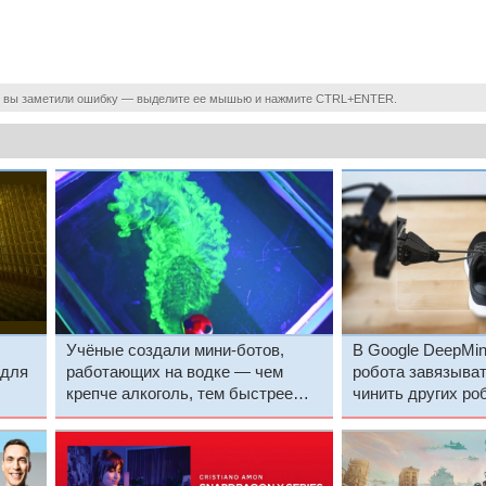
 вы заметили ошибку — выделите ее мышью и нажмите CTRL+ENTER.
Учёные создали мини-ботов,
В Google DeepMi
 для
работающих на водке — чем
робота завязыват
крепче алкоголь, тем быстрее
чинить других ро
они плывут