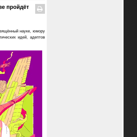
ве пройдёт
свящённый науке, юмору
тических идей, адептов