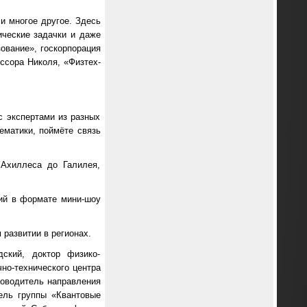
и многое другое. Здесь
ические задачки и даже
ование», госкорпорация
ессора Николя, «Физтех-
 экспертами из разных
ематики, поймёте связь
 Ахиллеса до Галилея,
ий в формате мини-шоу
развитии в регионах.
ский, доктор физико-
но-технического центра
оводитель направления
ель группы «Квантовые