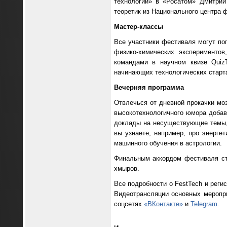
технологии» в «Росатом» Дмитрий
теоретик из Национального центра 
Мастер-классы
Все участники фестиваля могут поп
физико-химических экспериментов
командами в научном квизе QuizT
начинающих технологических старт
Вечерняя программа
Отвлечься от дневной прокачки мо
высокотехнологичного юмора добав
доклады на несуществующие темы,
вы узнаете, например, про энерге
машинного обучения в астрологии.
Финальным аккордом фестиваля ст
хмыров.
Все подробности о FestTech и реги
Видеотрансляции основных меропр
соцсетях
«ВКонтакте»
и
Telegram
.