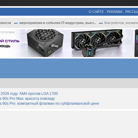
О САЙТЕ
РЕКЛАМА
РАССЫ
овости
мероприятия и события IT-индустрии, выст...
Бои роботов, космический алгорейв и атом..
727137650
2026 году: AM4 против LGA 1700
90s Pro Max: красота повсюду
 90s Pro: компактный флагман по субфлагманской цене