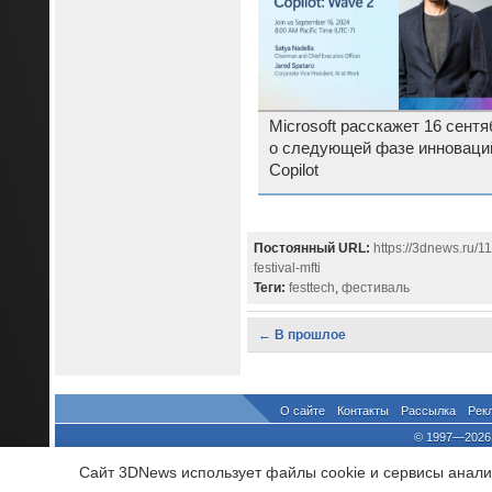
Microsoft расскажет 16 сентя
о следующей фазе инноваци
Copilot
Постоянный URL:
https://3dnews.ru/1
festival-mfti
Теги:
festtech
,
фестиваль
← В прошлое
О сайте
Контакты
Рассылка
Рек
© 1997—2026 
выдано Федеральной Службо
Сайт 3DNews использует файлы cookie и сервисы аналит
При цитировании докум
росси