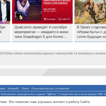
бря
Qualcomm проведёт 4 сентября
В Steam стартов
й
мероприятие — ожидается анонс
«Играм быть» с 
чипа Snapdragon X для более
сотен будущих хи
доступных ноутбуков
Metal Slug Tactics,
Schim
110702/boi-robotov-kosmicheskiy-algoreyv-i-atomniy-kofe-14-sentyabrya-v-moskve-pr
лама
Копирайт
Поиск
Пользовательское соглашение
Электронное периодическое издание "3ДНьюс" | Свидетельство о регистрации СМИ Э
й по надзору за соблюдением законодательства в сфере массовых коммуникаций и о
ики. Это помогает нам улучшать контент и работу Cайта.
ента ссылка на сайт с указанием автора обязательна. Полное заимствование докумен
йского и международного законодательства и возможно только с согласия редакции 3