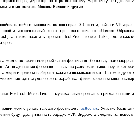
 Чермошенцев, директор по стратегическому маркетингу «Яндекса» А
физики и математики Максим Вялков и другие.
робовать себя в рисовании на шопперах, 3D печати, пайке и VR-играх,
, пройти интерактивный квест про технологии от «Яндекс Образова
ech, а также посетить тренинг TechPred Trouble Talks, где расска
аперов.
зга можно во время вечерней части фестиваля. Долю научного сюрреа
ит Антинаучная конференция — научно-развлекательное шоу, в которо
 а жюри и зрители выбирают самые запоминающиеся. В этом году от д
тические методы студенческого заработка, физические причины расш
анет FestTech Music Live—– музыкальный open air с приглашёнными а
страции можно узнать на сайте фестиваля:
festtech.ru
. Участие бесплат
иятий будут доступны на площадке «VK Видео», а следить за новост