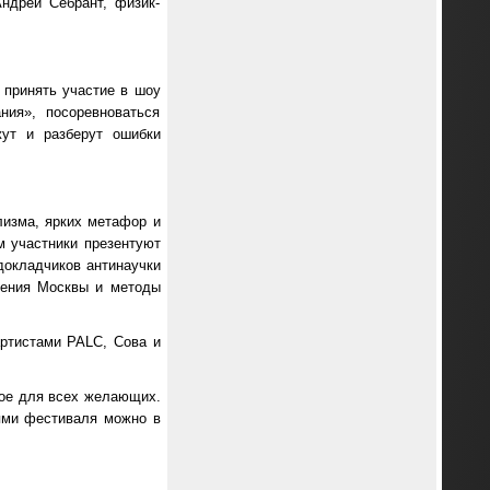
ндрей Себрант, физик-
 принять участие в шоу
ния», посоревноваться
жут и разберут ошибки
лизма, ярких метафор и
м участники презентуют
окладчиков антинаучки
ирения Москвы и методы
ртистами PALC, Сова и
ное для всех желающих.
ями фестиваля можно в