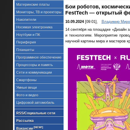
Материнские платы
Бои роботов, космическ
FestTech — открытый ф
Мониторы, ТВ и проекторы
Накопители
10.09.2024
[09:01],
Владимир Миро
Носимая электроника
14 сентября на площадке «Дизайн 
Ноутбуки и ПК
и технологиям. Мероприятие прово
научной картины мира и мастеров к
Периферия
Планшеты
Программное обеспечение
Процессоры и память
Сети и коммуникации
Смартфоны
Умные вещи
Фото и видео
Цифровой автомобиль
RSS/Социальные сети
Рассылка
[NEW!]
Вакансии