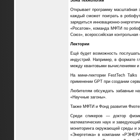
Зона технологий
Открывает программу масштабная зо
каждый сможет поиграть в робофут
зарядиться инновационно-энергетич
«Росатом», команда МФТИ по робофу
Союз», всероссийская контрольная 
Лектории
Ещё будет возможность послушать
индустрий. Например, в формате г
между квантовыми вычислениями и 
На мини-лектории FestTech Talks
применении GPT при создании серви
Любителям обсуждать забавные на
«Научные загоны».
Также МФТИ и Фонд развития Физтех
Среди спикеров — доктор физик
математических наук и заведующий
мониторинга окружающей среды и 
«Энергетика» в компании «РЭНЕРА