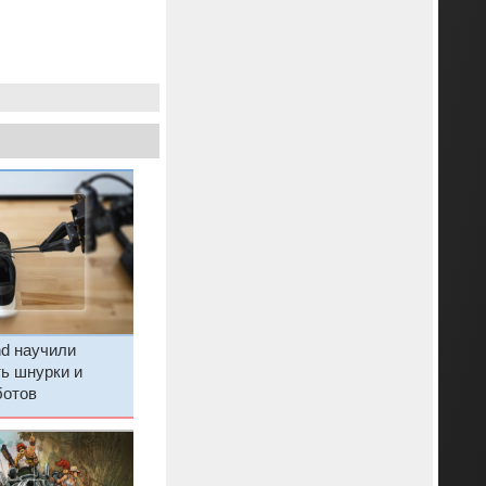
nd научили
ь шнурки и
ботов