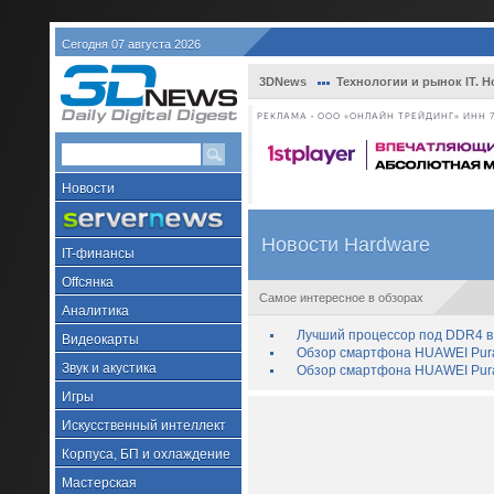
Сегодня 07 августа 2026
3DNews
Технологии и рынок IT. Н
РЕКЛАМА • ООО «ОНЛАЙН ТРЕЙДИНГ» ИНН 7
Новости
Новости Hardware
IT-финансы
Offсянка
Самое интересное в обзорах
Аналитика
Лучший процессор под DDR4 в 
Видеокарты
Обзор смартфона HUAWEI Pura 
Звук и акустика
Обзор смартфона HUAWEI Pura
Игры
Искусственный интеллект
Корпуса, БП и охлаждение
Мастерская