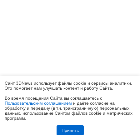
Сайт 3DNews использует файлы cookie и сервисы аналитики.
Это помогает нам улучшать контент и работу Cайта.
Во время посещения Cайта вы соглашаетесь с
Пользовательским соглашением
и даёте согласие на
✖
обработку и передачу (в т.ч. трансграничную) персональных
данных, использование Cайтом файлов cookie и метрических
программ.
Обзор игрового ноутбука ASUS ROG Zephyrus G14 GU405: пример
удачной погони за двумя зайцами
Принять