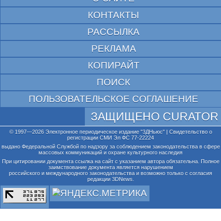
КОНТАКТЫ
РАССЫЛКА
РЕКЛАМА
КОПИРАЙТ
ПОИСК
ПОЛЬЗОВАТЕЛЬСКОЕ СОГЛАШЕНИЕ
ЗАЩИЩЕНО CURATOR
© 1997—2026 Электронное периодическое издание "3ДНьюс" | Свидетельство о
регистрации СМИ Эл ФС 77-22224
выдано Федеральной Службой по надзору за соблюдением законодательства в сфере
массовых коммуникаций и охране культурного наследия
При цитировании документа ссылка на сайт с указанием автора обязательна. Полное
заимствование документа является нарушением
российского и международного законодательства и возможно только с согласия
редакции 3DNews.