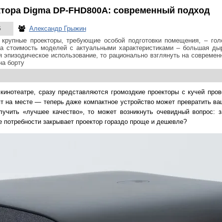
ктора Digma DP-FHD800A: современный подход
Александр Грыжин
5
 крупные проекторы, требующие особой подготовки помещения, – гол
 а стоимость моделей с актуальными характеристиками – большая ды
я эпизодическое использование, то рационально взглянуть на современн
на борту
инотеатре, сразу представляются громоздкие проекторы с кучей пров
ят на месте — теперь даже компактное устройство может превратить ва
олучить «лучшее качество», то может возникнуть очевидный вопрос: 
 потребности закрывает проектор гораздо проще и дешевле?