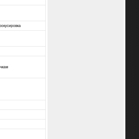
фокусировка
очкам