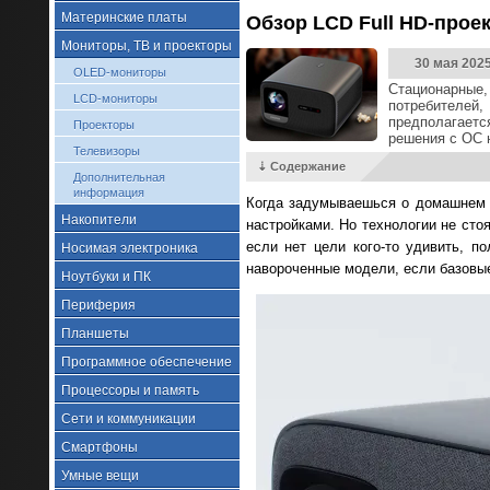
Материнские платы
Обзор LCD Full HD-прое
Мониторы, ТВ и проекторы
30 мая 202
OLED-мониторы
Стационарные,
LCD-мониторы
потребителей,
предполагаетс
Проекторы
решения с ОС 
Телевизоры
⇣ Содержание
Дополнительная
информация
Когда задумываешься о домашнем к
Накопители
настройками. Но технологии не сто
если нет цели кого-то удивить, п
Носимая электроника
навороченные модели, если базовые
Ноутбуки и ПК
Периферия
Планшеты
Программное обеспечение
Процессоры и память
Сети и коммуникации
Смартфоны
Умные вещи