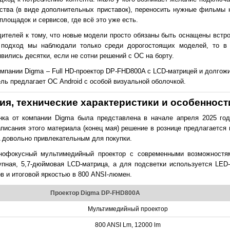
ойства (в виде дополнительных приставок), переносить нужные фильмы
площадок и сервисов, где всё это уже есть.
одителей к тому, что новые модели просто обязаны быть оснащены вст
 подход мы наблюдали только среди дорогостоящих моделей, то в
вились десятки, если не сотни решений с ОС на борту.
омпании Digma – Full HD-проектор DP-FHD800A с LCD-матрицей и долго
ль предлагает ОС Android с особой визуальной оболочкой.
я, технические характеристики и особенност
нка от компании Digma была представлена в начале апреля 2025 год
писания этого материала (конец мая) решение в рознице предлагается 
 довольно привлекательным для покупки.
нофокусный мультимедийный проектор с современными возможностя
пная, 5,7-дюймовая LCD-матрица, а для подсветки используется LED
в и итоговой яркостью в 800 ANSI-люмен.
Проектор Digma DP-FHD800A
Мультимедийный проектор
800 ANSI Lm, 12000 lm