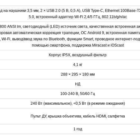
д на наушники 3,5 мм, 2 × USB 2.0 (5 В, 0,5 A), USB Type-C, Ethernet 100Base-T
5.0, встроенный адаптер Wi-Fi 2,4/5 ГГц, 802.11b/g/n/ac
800 ANSI lm, светодиодный (LED) источник света, качественная встроенная а
фровая автоматическая коррекция трапеции, ОС Android 9, встроенная память
, Wi-Fi, вывод/ввод звука по Bluetooth, функции Smart, проводное интернет-п
помощью смартфона, поддержка Miracast и iOScast
Корпус IP5X, воздушный фильтр
4,1 кг
288 × 295 × 180 мм
НД
100-240 В, 50/60 Гц
240 Вт (максимальное), <0,5 Вт (в режиме ожидания)
Пульт ДУ, крышка объектива, кабель HDMI, салфетка
1 год