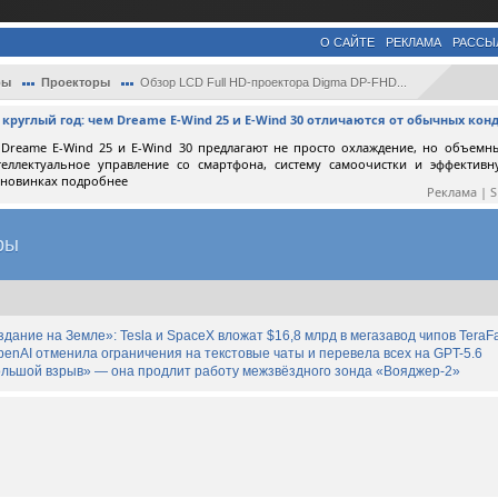
О САЙТЕ
РЕКЛАМА
РАССЫ
ры
Проекторы
Обзор LCD Full HD-проектора Digma DP-FHD...
круглый год: чем Dreame E-Wind 25 и E-Wind 30 отличаются от обычных ко
Dreame E-Wind 25 и E-Wind 30 предлагают не просто охлаждение, но объемн
теллектуальное управление со смартфона, систему самоочистки и эффектив
 новинках подробнее
Реклама | 
ры
дание на Земле»: Tesla и SpaceX вложат $16,8 млрд в мегазавод чипов TeraF
enAI отменила ограничения на текстовые чаты и перевела всех на GPT-5.6
льшой взрыв» — она продлит работу межзвёздного зонда «Вояджер-2»