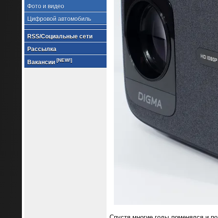
Фото и видео
Цифровой автомобиль
RSS/Социальные сети
Рассылка
[NEW!]
Вакансии
Спустя многие годы поменялся и по