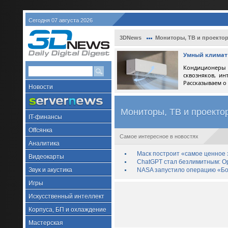
Сегодня 07 августа 2026
3DNews
Мониторы, ТВ и проекто
Умный климат 
Кондиционеры 
сквозняков, ин
Рассказываем о
Новости
Мониторы, ТВ и проекто
IT-финансы
Offсянка
Самое интересное в новостях
Аналитика
Маск построит «самое ценное з
Видеокарты
ChatGPT стал безлимитным: Op
Звук и акустика
NASA запустило операцию «Бо
Игры
Искусственный интеллект
Корпуса, БП и охлаждение
Мастерская