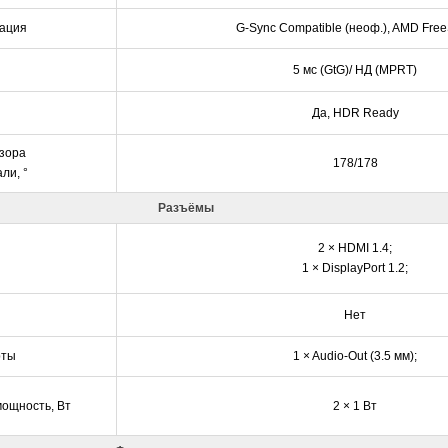
ация
G-Sync Compatible (неоф.), AMD Fre
5 мс (GtG)/ НД (MPRT)
Да, HDR Ready
зора
178/178
ли, °
Разъёмы
2 × HDMI 1.4;
1 × DisplayPort 1.2;
Нет
рты
1 × Audio-Out (3.5 мм);
мощность, Вт
2 × 1 Вт