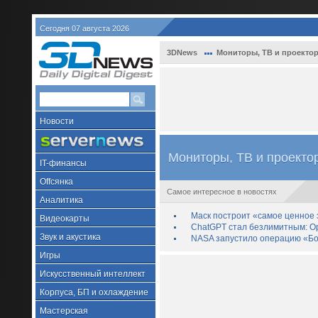
Сегодня 07 августа 2026
3DNews
Мониторы, ТВ и проекто
Новости
Мониторы, ТВ и проекто
IT-финансы
Offсянка
Самое интересное в новостях
Аналитика
Маск построит «самое ценное з
Видеокарты
ChatGPT стал безлимитным: Op
Звук и акустика
NASA запустило операцию «Бо
Игры
Искусственный интеллект
Корпуса, БП и охлаждение
Мастерская