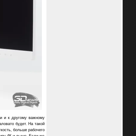
ли и к другому важному
ловато будет. На такой
кость, больше рабочего
типу 4К и выше. Если же