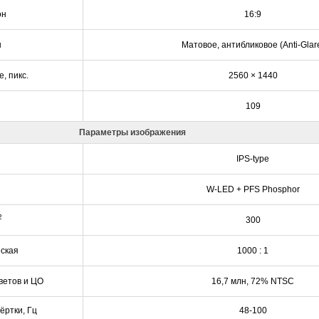
он
16:9
ы
Матовое, антибликовое (Anti-Glar
, пикс.
2560 × 1440
109
Параметры изображения
IPS-type
W-LED + PFS Phosphor
2
300
еская
1000 : 1
ветов и ЦО
16,7 млн, 72% NTSC
ёртки, Гц
48-100