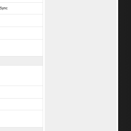
eSync