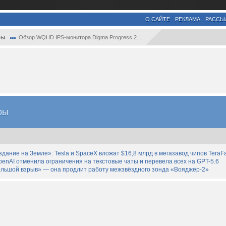
О САЙТЕ
РЕКЛАМА
РАССЫ
ры
Обзор WQHD IPS-монитора Digma Progress 2...
ры
дание на Земле»: Tesla и SpaceX вложат $16,8 млрд в мегазавод чипов TeraF
enAI отменила ограничения на текстовые чаты и перевела всех на GPT-5.6
льшой взрыв» — она продлит работу межзвёздного зонда «Вояджер-2»