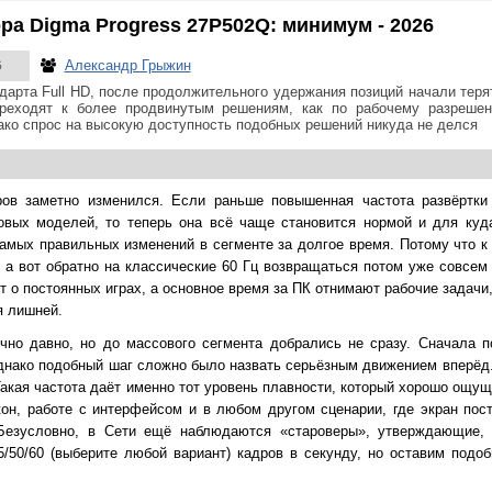
а Digma Progress 27P502Q: минимум - 2026
Александр Грыжин
6
дарта Full HD, после продолжительного удержания позиций начали теря
ереходят к более продвинутым решениям, как по рабочему разреше
нако спрос на высокую доступность подобных решений никуда не делся
ов заметно изменился. Если раньше повышенная частота развёртки
ровых моделей, то теперь она всё чаще становится нормой и для куд
самых правильных изменений в сегменте за долгое время. Потому что к
 а вот обратно на классические 60 Гц возвращаться потом уже совсем 
т о постоянных играх, а основное время за ПК отнимают рабочие задач
я лишней.
чно давно, но до массового сегмента добрались не сразу. Сначала 
днако подобный шаг сложно было назвать серьёзным движением вперёд. 
 Такая частота даёт именно тот уровень плавности, который хорошо ощу
кон, работе с интерфейсом и в любом другом сценарии, где экран пос
Безусловно, в Сети ещё наблюдаются «староверы», утверждающие, 
5/50/60 (выберите любой вариант) кадров в секунду, но оставим подо