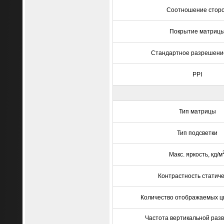
Соотношение стор
Покрытие матриц
Стандартное разрешение
PPI
Тип матрицы
Тип подсветки
Макс. яркость, кд/м
Контрастность статич
Количество отображаемых ц
Частота вертикальной разв