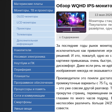
Материнские платы
Обзор WQHD IPS-монитор
Мониторы, ТВ и проекторы
13 мая 202
OLED-мониторы
Мониторы стан
LCD-мониторы
Покупатели п
развёртки, од
Проекторы
Телевизоры
⇣ Содержание
Дополнительная
информация
За последние годы рынок монитор
Накопители
исключительно как привилегия иг
решений. И это, пожалуй, одно из 
Носимая электроника
картинке привыкаешь очень быстро,
Ноутбуки и ПК
дискомфорт. Даже если речь не идё
Периферия
изображения никогда не оказываетс
Планшеты
Производители это поняли достато
Программное обеспечение
промежуточные варианты с 75 Гц, о
– это уже совсем другой разговор.
Процессоры и память
прокрутке страниц, перемещении о
Сети и коммуникации
глазами по много часов подряд. 
Смартфоны
неспособен различить больше 24/2
совести.
Умные вещи