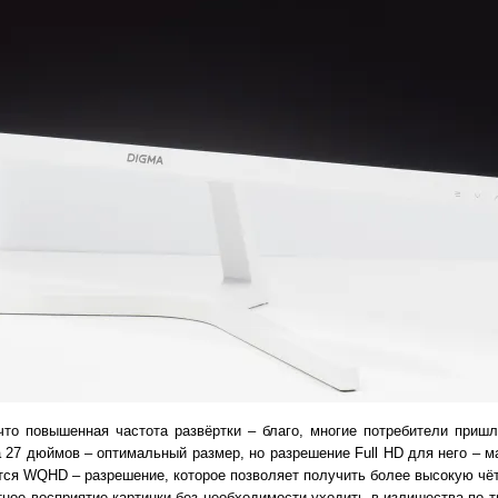
что повышенная частота развёртки – благо, многие потребители приш
27 дюймов – оптимальный размер, но разрешение Full HD для него – ма
тся WQHD – разрешение, которое позволяет получить более высокую чёт
тное восприятие картинки без необходимости уходить в излишества по 