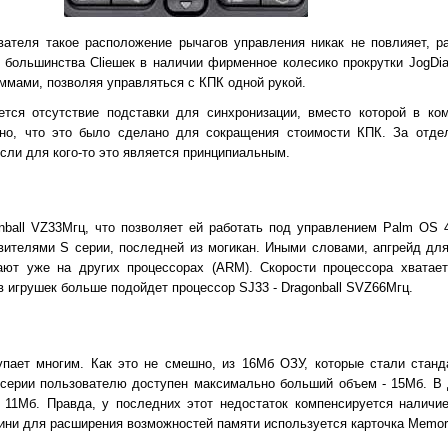
вателя такое расположение рычагов управления никак не повлияет, р
 большинства Clieшек в наличии фирменное колесико прокрутки JogDia
ммами, позволяя управляться с КПК одной рукой.
тся отсутствие подставки для синхронизации, вместо которой в ком
но, что это было сделано для сокращения стоимости КПК. За отд
сли для кого-то это является принципиальным.
ball VZ33Мгц, что позволяет ей работать под управлением Palm OS 
вителями S серии, последней из могикан. Иными словами, апгрейд дл
ют уже на других процессорах (ARM). Скорости процессора хватае
 игрушек больше подойдет процессор SJ33 - Dragonball SVZ66Мгц.
упает многим. Как это не смешно, из 16Мб ОЗУ, которые стали стан
 серии пользователю доступен максимально больший объем - 15Мб. В
 11Мб. Правда, у последних этот недостаток компенсируется наличи
ини для расширения возможностей памяти используется карточка Memory