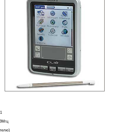
1
33Мгц
телю)