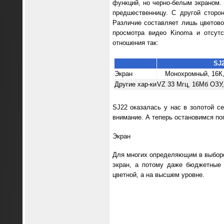
функций, но черно-белым экраном.
предшественницу. С другой сторо
Различие составляет лишь цветово
просмотра видео Kinoma и отсутс
отношения так:
SJ
Экран
Монохромный, 16К,
Другие хар-ки
VZ 33 Мгц, 16Мб ОЗУ,
SJ22 оказалась у нас в золотой се
внимание. А теперь остановимся поп
Экран
Для многих определяющим в выборе
экран, а потому даже бюджетные 
цветной, а на высшем уровне.