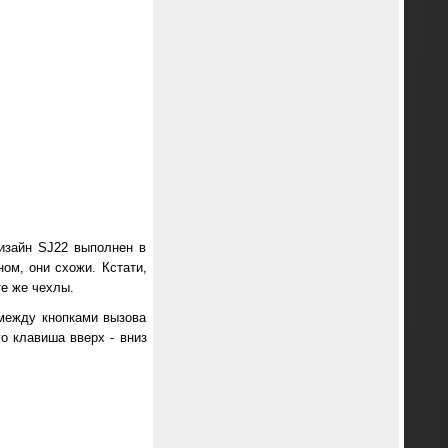
изайн SJ22 выполнен в
ном, они схожи. Кстати,
те же чехлы.
 между кнопками вызова
о клавиша вверх - вниз