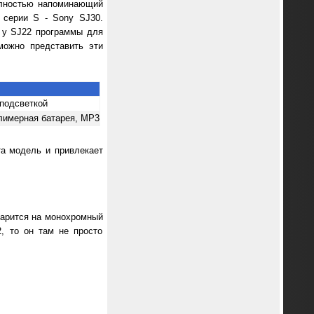
полностью напоминающий
 серии S - Sony SJ30.
е у SJ22 программы для
можно представить эти
 подсветкой
олимерная батарея, МР3
та модель и привлекает
зарится на монохромный
, то он там не просто