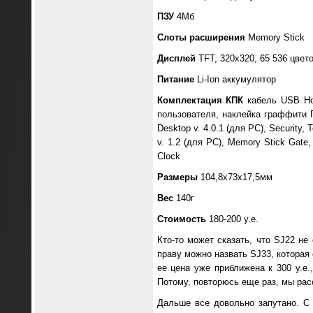
ПЗУ
4Мб
Слоты расширения
Memory Stick
Дисплей
TFT, 320x320, 65 536 цвето
Питание
Li-Ion аккумулятор
Комплектация КПК
кабель USB Hot
пользователя, наклейка граффити П
Desktop v. 4.0.1 (для PC), Security,
v. 1.2 (для PC), Memory Stick Gate,
Clock
Размеры
104,8х73х17,5мм
Вес
140г
Стоимость
180-200 у.е.
Кто-то может сказать, что SJ22 не
праву можно назвать SJ33, которая
ее цена уже приближена к 300 у.е
Потому, повторюсь еще раз, мы рас
Дальше все довольно запутано. С