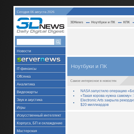
Сегодня 06 августа 2026
3DNews
Ноутбуки и ПК
КПК
Новости
Ноутбуки и ПК
IT-финансы
Offсянка
Самое интересное в новостях
Аналитика
NASA запустило операцию «Бо
Видеокарты
«Такая корова нужна самому»: 
Звук и акустика
Electronic Arts закрыла рекор
$20 миллиардов
Игры
Искусственный интеллект
Корпуса, БП и охлаждение
Мастерская