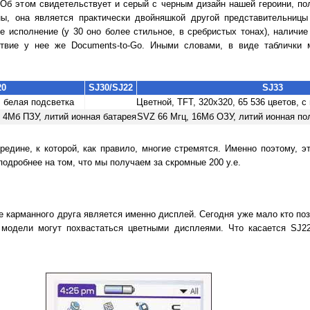
 Об этом свидетельствует и серый с черным дизайн нашей героини, 
ны, она является практически двойняшкой другой представительницы
е исполнение (у 30 оно более стильное, в сребристых тонах), наличи
твие у нее же Documents-to-Go. Иными словами, в виде таблички 
20
SJ30/SJ22
SJ33
 белая подсветка
Цветной, TFT, 320х320, 65 536 цветов, с
 4Мб ПЗУ, литий ионная батарея
SVZ 66 Мгц, 16Мб ОЗУ, литий ионная п
редине, к которой, как правило, многие стремятся. Именно поэтому, э
одробнее на том, что мы получаем за скромные 200 у.е.
 карманного друга является именно дисплей. Сегодня уже мало кто по
модели могут похвастаться цветными дисплеями. Что касается SJ22