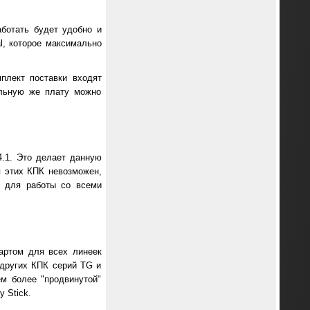
аботать будет удобно и
l, которое максимально
плект поставки входят
ельную же плату можно
4.1. Это делает данную
я этих КПК невозможен,
т для работы со всеми
дартом для всех линеек
 других КПК серий TG и
ем более "продвинутой"
 Stick.