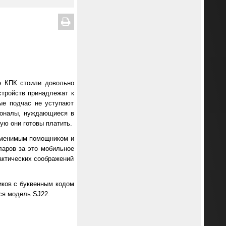
е КПК стоили довольно
стройств принадлежат к
рые подчас не уступают
ионалы, нуждающиеся в
ю они готовы платить.
заменимым помощником и
ларов за это мобильное
рактических соображений
иков с буквенным кодом
ся модель SJ22.