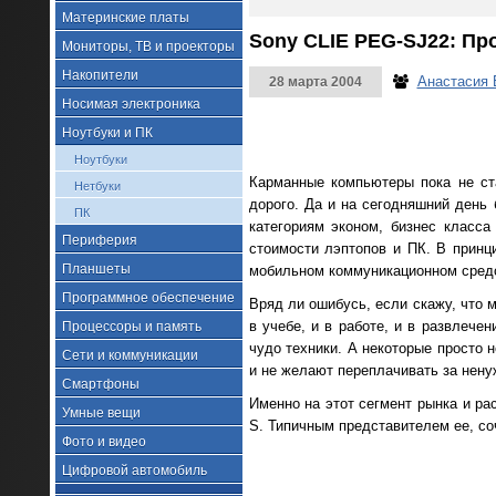
Материнские платы
Sony CLIE PEG-SJ22: Про
Мониторы, ТВ и проекторы
Накопители
Анастасия
28 марта 2004
Носимая электроника
Ноутбуки и ПК
Ноутбуки
Карманные компьютеры пока не ст
Нетбуки
дорого. Да и на сегодняшний день
ПК
категориям эконом, бизнес класса
Периферия
стоимости лэптопов и ПК. В прин
Планшеты
мобильном коммуникационном средс
Программное обеспечение
Вряд ли ошибусь, если скажу, что 
в учебе, и в работе, и в развлече
Процессоры и память
чудо техники. А некоторые просто н
Сети и коммуникации
и не желают переплачивать за нену
Смартфоны
Именно на этот сегмент рынка и р
Умные вещи
S. Типичным представителем ее, со
Фото и видео
Цифровой автомобиль