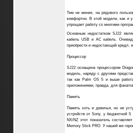
Тем не менее, на рядового пользо
комфортно. В этой модели, как и у
упрощает работу со многими програ
Основным недостатком SJ22 являе
кабель USB и АС кабель. Очевид
приобрести и недостающий кредл, е
Процессор
SJ22 оснащена процессором Dragon
модель, наряду с другими предста
так как Palm OS 5 и выше работа
приложениями, правда, для фанатов
Память
Память хоть и девичья, но не уст
устройств от Sony, у бюджетной S
NX/NZ этот показатель составляет
Memory Stick PRO. У нашей же геро