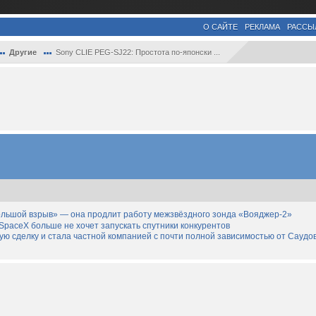
О САЙТЕ
РЕКЛАМА
РАССЫ
Другие
Sony CLIE PEG-SJ22: Простота по-японски ...
льшой взрыв» — она продлит работу межзвёздного зонда «Вояджер-2»
SpaceX больше не хочет запускать спутники конкурентов
дную сделку и стала частной компанией с почти полной зависимостью от Саудо