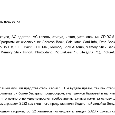
в, подсветка
sync, АС адаптер. АС кабель, стилус, чехол, установочный CD-ROM 
рограммное обеспечение Address Book, Calculator, Card Info, Date Boo
 To Do List, CLIE Paint, CLIE Mail, Memory Stick Autorun, Memory Stick Bac
 Memory Stick Import, PhotoStand, PictureGear 4.6 Lite (для PC), Picture
 самый лучший представитель серии S. Вы будете правы, так как стар
 отличается более быстрым процессором, улучшенной батареей и налич
., что немного не удовлетворяет требованиям, взятым нами за основу
сматриваем SJ22 как типичного представителя бюджетной линейки Sony
 одной стороны, SJ 22 является последовательницей SJ20 - Соньки с