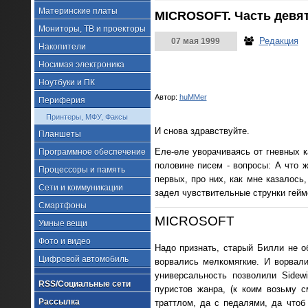
Материнские платы
MICROSOFT. Часть девят
Мониторы, ТВ и проекторы
Редакция
07 мая 1999
Накопители
Носимая электроника
Ноутбуки и ПК
Автор:
huMMer
Периферия
Принтеры, МФУ, Факсы
И снова здравствуйте.
Планшеты
Еле-еле уворачиваясь от гневных к
Программное обеспечение
половине писем - вопросы: А что ж
Процессоры и память
первых, про них, как мне казалось,
Сети и коммуникации
задел чувствительные струнки гейм
Смартфоны
MICROSOFT
Умные вещи
Фото и видео
Надо признать, старый Билли не о
Цифровой автомобиль
ворвались мелкомягкие. И ворвали
универсальность позволили Sidew
RSS/Социальные сети
пуристов жанра, (к коим возьму с
Рассылка
траттлом, да с педалями, да чтоб