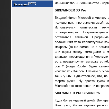
меньшинство. А большинство - норм
[NEW!]
Вакансии
SIDEWINDER 3D Pro
Входной билет Microsoft в мир крут
позиционных программируемый х
Используется оптическая тех
потенциометров. Программируетс
оставаться активной. Програм
положениям хэта клавиатурные ком
макросы (то же самое, но с возмо
или паузы между командами в ми
диапазон перемещения и "мертвую з
есть, вращая ручку, вы можете либо
ось Y (тогда Rudder будет качан
ипостасях - 3-я ось. Отзывы о Side
так и у них. Единственное, что, на 
форма ручки. Ну просто кусок па
Microsoft это тоже понял, и исправи
SIDEWINDER PRECISION Pro
Куда более удачный джой. Во-перв
Во-вторых, более удачно распол