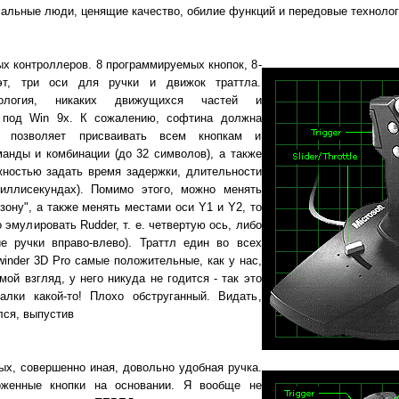
альные люди, ценящие качество, обилие функций и передовые технолог
ых контроллеров. 8 программируемых кнопок, 8-
эт, три оси для ручки и движок траттла.
нология, никаких движущихся частей и
я под Win 9x. К сожалению, софтина должна
ма позволяет присваивать всем кнопкам и
анды и комбинации (до 32 символов), а также
жностью задать время задержки, длительности
ллисекундах). Помимо этого, можно менять
ону", а также менять местами оси Y1 и Y2, то
 эмулировать Rudder, т. е. четвертую ось, либо
ие ручки вправо-влево). Траттл един во всех
winder 3D Pro самые положительные, как у нас,
мой взгляд, у него никуда не годится - так это
лки какой-то! Плохо обструганный. Видать,
лся, выпустив
ых, совершенно иная, довольно удобная ручка.
оженные кнопки на основании. Я вообще не