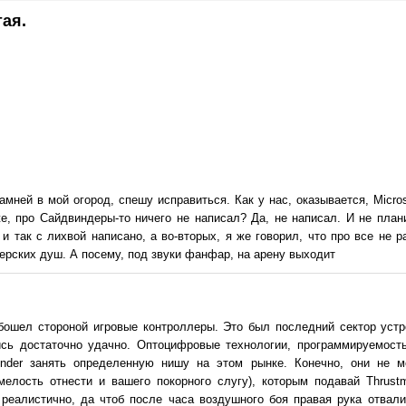
ая.
амней в мой огород, спешу исправиться. Как у нас, оказывается, Micro
е, про Сайдвиндеры-то ничего не написал? Да, не написал. И не плани
 и так с лихвой написано, а во-вторых, я же говорил, что про все не 
ерских душ. А посему, под звуки фанфар, на арену выходит
бошел стороной игровые контроллеры. Это был последний сектор устр
сь достаточно удачно. Оптоцифровые технологии, программируемость
inder занять определенную нишу на этом рынке. Конечно, они не м
мелость отнести и вашего покорного слугу), которым подавай Thrust
 реалистично, да чтоб после часа воздушного боя правая рука отвали