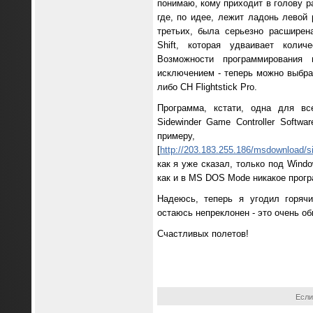
понимаю, кому приходит в голову р
где, по идее, лежит ладонь левой 
третьих, была серьезно расширен
Shift, которая удваивает коли
Возможности программирования
исключением - теперь можно выбра
либо CH Flightstick Pro.
Программа, кстати, одна для все
Sidewinder Game Controller Softw
пример
[
http://203.183.255.186/msdownload
как я уже сказал, только под Windo
как и в MS DOS Mode никакое прог
Надеюсь, теперь я угодил горячи
остаюсь непреклонен - это очень обш
Счастливых полетов!
Если