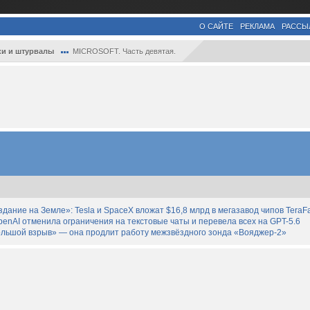
О САЙТЕ
РЕКЛАМА
РАССЫ
и и штурвалы
MICROSOFT. Часть девятая.
дание на Земле»: Tesla и SpaceX вложат $16,8 млрд в мегазавод чипов TeraF
enAI отменила ограничения на текстовые чаты и перевела всех на GPT-5.6
льшой взрыв» — она продлит работу межзвёздного зонда «Вояджер-2»