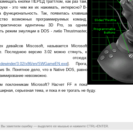
азмещать кнопки ПЕРЕД траттлом, как раз там,
руки - это чем же их нажимать, интересно? В-
а функциональность. Так, появилась клавиша
чество возможных программируемых команд.
 практически идентичны 3D Pro, за одним
ть режим эмуляции в DOS - либо Thrustmaster,
х девайсов Miscosoft, называется Microsoft
are. Последнюю версию 3.02 можно стянуть, к
у, отсюда:
/sidewinder/3.02/x86/en/SWGameEN.exe
]
. Прога,
ws 9x. Понятное дело, что в Native DOS, равно
раммирование невозможно.
м поклонникам Microsoft? Насчет FF я пока
ирная, серьезная тема, и пока я ее трогать не буду.
 Вы заметили ошибку — выделите ее мышью и нажмите CTRL+ENTER.