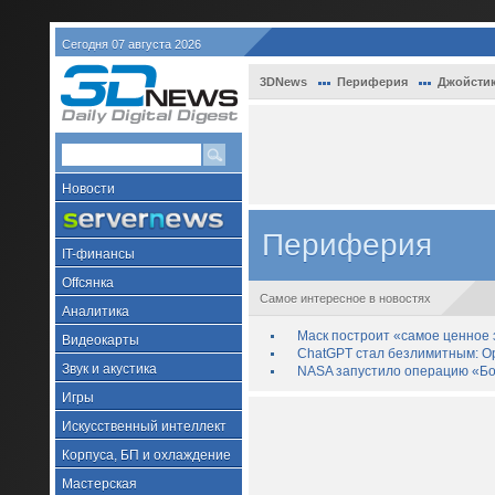
Сегодня 07 августа 2026
3DNews
Периферия
Джойстик
Новости
Периферия
IT-финансы
Offсянка
Самое интересное в новостях
Аналитика
Маск построит «самое ценное з
Видеокарты
ChatGPT стал безлимитным: Op
Звук и акустика
NASA запустило операцию «Бо
Игры
Искусственный интеллект
Корпуса, БП и охлаждение
Мастерская