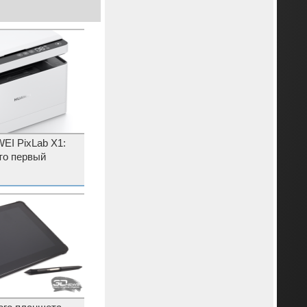
I PixLab X1:
что первый