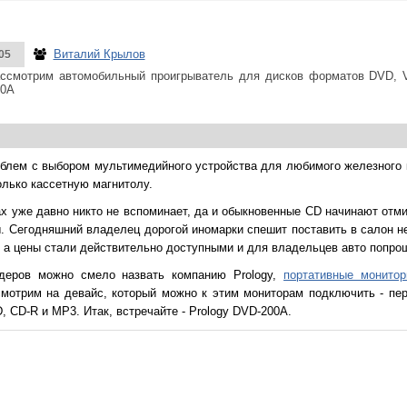
Виталий Крылов
05
ссмотрим автомобильный проигрыватель для дисков форматов DVD, 
00A
облем с выбором мультимедийного устройства для любимого железного к
лько кассетную магнитолу.
ах уже давно никто не вспоминает, да и обыкновенные CD начинают отм
 Сегодняшний владелец дорогой иномарки спешит поставить в салон не
я, а цены стали действительно доступными и для владельцев авто попро
деров можно смело назвать компанию Prology,
портативные монито
мотрим на девайс, который можно к этим мониторам подключить - пе
 CD-R и MP3. Итак, встречайте - Prology DVD-200A.