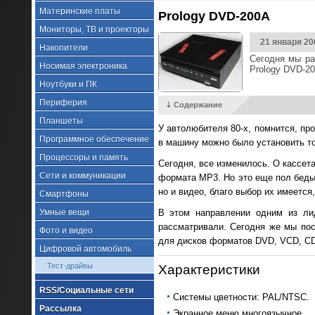
Материнские платы
Prology DVD-200A
Мониторы, ТВ и проекторы
21 января 20
Накопители
Сегодня мы ра
Носимая электроника
Prology DVD-2
Ноутбуки и ПК
Периферия
⇣ Содержание
Планшеты
У автолюбителя 80-х, помнится, пр
Программное обеспечение
в машину можно было установить то
Процессоры и память
Сегодня, все изменилось. О кассет
Сети и коммуникации
формата MP3. Но это еще пол беды.
но и видео, благо выбор их имеетс
Смартфоны
Умные вещи
В этом направлении одним из ли
рассматривали. Сегодня же мы пос
Фото и видео
для дисков форматов DVD, VCD, CD,
Цифровой автомобиль
Тест-драйвы
Характеристики
RSS/Социальные сети
Системы цветности: PAL/NTSC.
Рассылка
Экранное меню многоязычное.