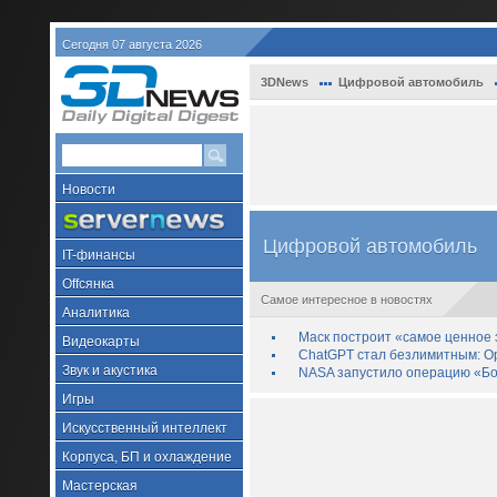
Сегодня 07 августа 2026
3DNews
Цифровой автомобиль
Новости
Цифровой автомобиль
IT-финансы
Offсянка
Самое интересное в новостях
Аналитика
Маск построит «самое ценное з
Видеокарты
ChatGPT стал безлимитным: Op
Звук и акустика
NASA запустило операцию «Бо
Игры
Искусственный интеллект
Корпуса, БП и охлаждение
Мастерская