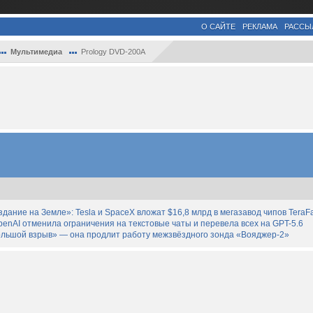
О САЙТЕ
РЕКЛАМА
РАССЫ
Мультимедиа
Prology DVD-200A
дание на Земле»: Tesla и SpaceX вложат $16,8 млрд в мегазавод чипов TeraF
enAI отменила ограничения на текстовые чаты и перевела всех на GPT-5.6
льшой взрыв» — она продлит работу межзвёздного зонда «Вояджер-2»