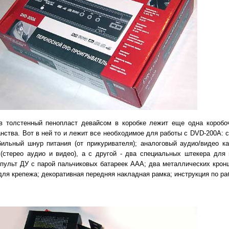
в толстенный пенопласт девайсом в коробке лежит еще одна коробо
анства. Вот в ней то и лежит все необходимое для работы с DVD-200A: 
ильный шнур питания (от прикуривателя); аналоговый аудио/видео ка
 (стерео аудио и видео), а с другой - два специальных штекера для
 пульт ДУ с парой пальчиковых батареек ААА; два металлических крон
для крепежа; декоративная передняя накладная рамка; инструкция по ра