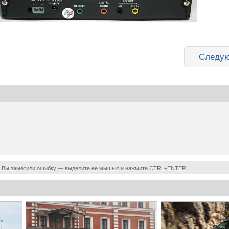
Следую
 Вы заметили ошибку — выделите ее мышью и нажмите CTRL+ENTER.