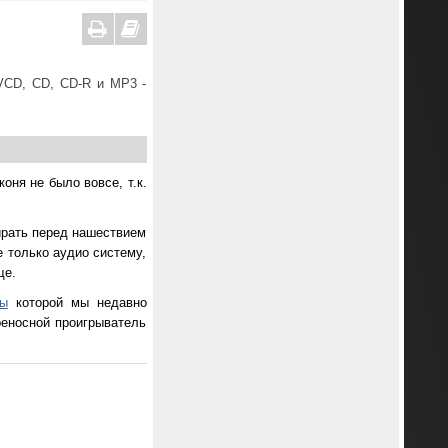
VCD, CD, CD-R и MP3 -
оня не было вовсе, т.к.
ирать перед нашествием
 только аудио систему,
ще.
ры
которой мы недавно
реносной проигрыватель