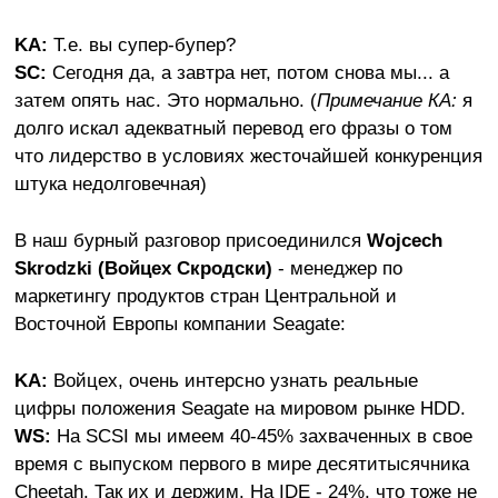
KA:
Т.е. вы супер-бупер?
SC:
Сегодня да, а завтра нет, потом снова мы... а
затем опять нас. Это нормально. (
Примечание КА:
я
долго искал адекватный перевод его фразы о том
что лидерство в условиях жесточайшей конкуренция
штука недолговечная)
В наш бурный разговор присоединился
Wojcech
Skrodzki (Войцех Скродски)
- менеджер по
маркетингу продуктов стран Центральной и
Восточной Европы компании Seagate:
KA:
Войцех, очень интерсно узнать реальные
цифры положения Seagate на мировом рынке HDD.
WS:
На SCSI мы имеем 40-45% захваченных в свое
время с выпуском первого в мире десятитысячника
Cheetah. Так их и держим. На IDE - 24%, что тоже не