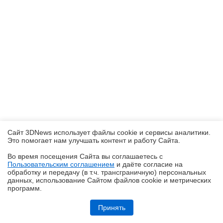
Сайт 3DNews использует файлы cookie и сервисы аналитики.
Это помогает нам улучшать контент и работу Cайта.
Во время посещения Cайта вы соглашаетесь с
Пользовательским соглашением
и даёте согласие на
✖
обработку и передачу (в т.ч. трансграничную) персональных
данных, использование Cайтом файлов cookie и метрических
программ.
Обзор видеокарты Acer Nitro Radeon RX 9060 XT OC 8G: на что
хватает 8 Гбайт VRAM?
Принять