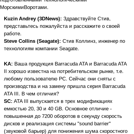
МорскимиВоротами.
Kuzin Andrey (3DNews):
Здравствуйте Стив,
представьтесь пожалуйста и расскажите о своей
работе.
Steve Collins (Seagate):
Стив Коллинз, инженер по
технологиям компании Seagate.
KA:
Ваша продукция Barraсuda ATA и Barraсuda ATA
II хорошо известна на потребительском рынке, т.е.
любому пользователю PC. Сейчас они сняты с
производства и на замену пришла серия Barraсuda
ATA III. В чем отличия?
SC:
ATA III выпускается в трех модификациях
емкостью 20, 30 и 40 GB. Основное отличие -
повышенная до 7200 оборотов в секунду скорость
дисков и реализация системы "sound barrier"
(звуковой барьер) для понижения шума скоростного