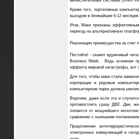
вычислительных системах (UNIX Insid
Кроме того, портативные компьютер
выходом в ближайшие 6-12 месяцев
Итак, Маки признаны эффективным 
переход на альтернативную платфор
Реализация преимущества за счет 
Постойте! - скажет вдумчивый чита
Business Week... Ведь основная 
эффекта мировой катастрофы, вот з
Для того, чтобы маки стали заман
корпорации и рядовые компьютер
компьютерном парке должна увеличит
Впрочем, даже если это и случит
противостоять сразу ДВЕ. Две, же
лопается от мощнейшего интеллект
сравнению с нынешним положением 
Продолжение антитеррористическ
электронных коммуникаций в сегод
чудо.