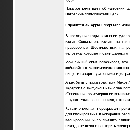
Пока же речь идет об удвоении д
маковские пользователи целы.
Справится ли Apple Computer с нов
В последние годы компании удало
изжит. Совсем его изжить не так
правоверных Шестицветных на ро
человека, которые и сами далеки о
Мой личный опыт показывает, что
забывайте о максимализме маковск
пишут и говорят, устранимы и устра
А как быть с производством Мако
задержки с выпуском наиболее по
(Сообщение об исчерпании компание
- шутка. Если вы не поняли, это на
Кстати о клонах: перекрывая произ
для клонирования и ускорения расп
клонировании было принято слишк
никогда не поздно повторить экспер