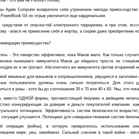
e - это вам не Pentium Inside).
ы Apple Computer возвратили себе утраченное некогда превосходство 
 PowerBook G5 их отрыв увеличится еще кардинальнее.
средством от опасностей электронного терроризма, и при этом, иссл
му - вовсе не принесение себя в жертву, а скорее даже приобретение н
ликвидации преимущества?
тель - Это лекарство эффективно, пока Маков мало. Как только случит
причина нынешнего иммунитета Маков до обидного проста: их слишко
лодеи их и не трогают. Абсолютного же иммунитета против вторжений не
чивой мишенью для маньяков и злоумышленников, рвущихся в заголовк
ные пользователи должны очень сильно потратиться. Для этого 
ься в разы - хотя бы до соотношения 30 к 70 или 40 к 60. Увы, это пок
ся, вместо ОДНОЙ фирмы, противостоящей безумию и амбициям нелегал
стоко конкурирующие за доверие и деньги покупателей компании, ка
уального потенциала. Эффективность систем безопасности возрастет
ситуация улучшится. Потенциал для совершенствования систем безопас
ой операции (войны), в которую превратилось использование ко
няшнем мире, увы, неизбежно. Сильный союзник в такой войне - абс