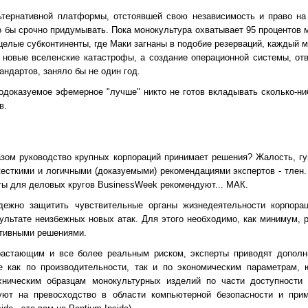
ьтернативной платформы, отстоявшей свою независимость и право на
о бы срочно придумывать. Пока монокультура охватывает 95 процентов 
 целые субконтиненты, где Маки загнаны в подобие резерваций, каждый 
 новые вселенские катастрофы, а создание операционной системы, о
ндартов, заняло бы не один год.
одоказуемое эфемерное "лучше" никто не готов вкладывать сколько-ни
в.
азом руководство крупных корпораций принимает решения? Жалость, гу
есткими и логичными (доказуемыми) рекомендациями экспертов - тлен.
ты для деловых кругов BusinessWeek рекомендуют... МАК.
ежно защитить чувствительные органы жизнедеятельности корпорац
зультате неизбежных новых атак. Для этого необходимо, как минимум,
тивными решениями.
растающим и все более реальным риском, эксперты приводят дополн
 как по производительности, так и по экономическим параметрам, ю
ническим образцам монокультурных изделий по части доступности
уют на превосходство в области компьютерной безопасности и при