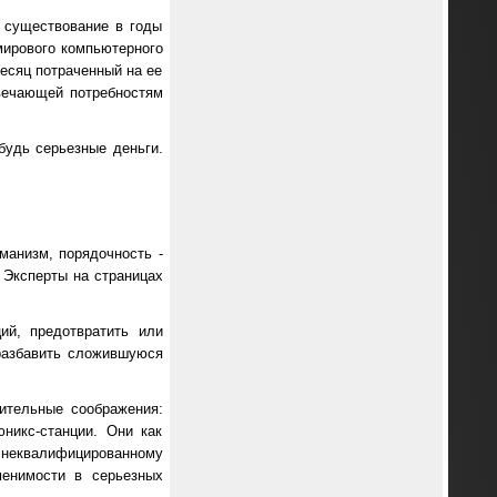
 существование в годы
мирового компьютерного
месяц потраченный на ее
твечающей потребностям
будь серьезные деньги.
манизм, порядочность -
 Эксперты на страницах
ий, предотвратить или
 разбавить сложившуюся
ительные соображения:
никс-станции. Они как
 неквалифицированному
менимости в серьезных