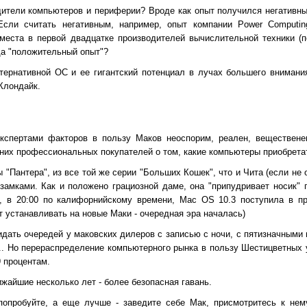
дители компьютеров и периферии? Вроде как опыт получился негативным
 Если считать негативным, например, опыт компании Power Computin
места в первой двадцатке производителей вычислительной техники (
да "положительный опыт"?
ернативной ОС и ее гигантский потенциал в лучах большего внимани
Клондайк.
кспертами факторов в пользу Маков неоспорим, реален, веществене
них профессиональных покупателей о том, какие компьютеры приобрета
"Пантера", из все той же серии "Больших Кошек", что и Чита (если не 
ью замками. Как и положено грациозной даме, она "припудривает носик"
а, в 20:00 по калифорнийскому времени, Mac OS 10.3 поступила в п
т устанавливать на новые Маки - очередная эра началась)
идать очередей у маковских дилеров с записью с ночи, с пятизначным
.. Но перераспределение компьютерного рынка в пользу Шестицветных 
 процентам.
жайшие несколько лет - более безопасная гавань.
попробуйте, а еще лучше - заведите себе Мак, присмотритесь к нем