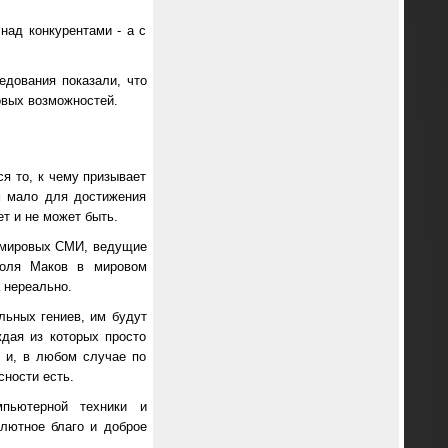
над конкурентами - а с
едования показали, что
овых возможностей.
ся то, к чему призывает
м мало для достижения
т и не может быть.
и мировых СМИ, ведущие
доля Маков в мировом
а нереально.
ьных гениев, им будут
ждая из которых просто
, и, в любом случае по
ности есть.
мпьютерной техники и
олютное благо и доброе