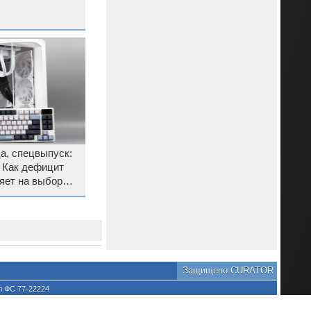
а, спецвыпуск:
и Как дефицит
яет на выбор
ого ПК
Защищено CURATOR
л ФС 77-22224
хране культурного наследия