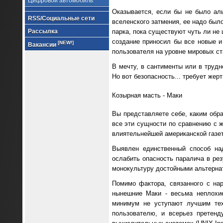
Цифровой автомобиль
Оказывается, если бы не было ал
RSS/Социальные сети
вселенского затмения, ее надо был
парка, пока существуют чуть ли не
Рассылка
создание приносил бы все новые и
[NEW!]
Вакансии
пользователя на уровне мировых ста
В мечту, в сантименты или в трудн
Но вот безопасность... требует жерт
Козырная масть - Маки
Вы представляете себе, каким обр
все эти сущности по сравнению с ж
влиятельнейшей американской газе
Выявлен единственный способ над
ослабить опасность паралича в ре
монокультуру достойными альтерна
Помимо фактора, связанного с на
нынешние Маки - весьма неплохие
минимум не уступают лучшим тех
пользователю, и всерьез претенд