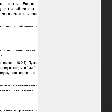
 и горьким... Есть все
g, в кратчайшие сроки
побив своим ростом все
я к ним потребителей и
н и несомненно окажет
ть.
ошибаюсь, 10.0.1), Пума
 перед выходом в "мир".
родажу, отныне ее и ее
и номерами выведенными
уже почти неминуемо, с
у, начните привыкать и