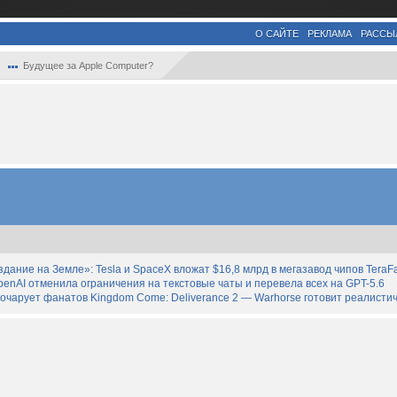
О САЙТЕ
РЕКЛАМА
РАССЫ
Будущее за Apple Computer?
дание на Земле»: Tesla и SpaceX вложат $16,8 млрд в мегазавод чипов TeraF
enAI отменила ограничения на текстовые чаты и перевела всех на GPT-5.6
зочарует фанатов Kingdom Come: Deliverance 2 — Warhorse готовит реалист