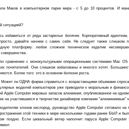
оли Маков в компьютерном парке мира - с 5 до 10 процентов. И мань
ой ситуацией?
сь избавиться от ряда застарелых болячек. Корпоративный идиотизм,
 просто, давайте начнем с самих себя. Не следует также слишком п
дную платформу: любое сложное техническое изделие несовершен
т совершенства.
 по сравнению с монокультурными операционными системами Mac OS 
их почитателей. Они слишком избалованы и многого хотят. Большинс
няются. Более того: это в основном болезни роста.
в? Может ли ОДНА фирма справиться с возрастающими объемами спроса
пулярных моделей компьютеров уже приводили к моральным и финансо
й Apple Computer мировых запасов алюминия, опубликованное на одном 
мек на участившиеся в творчестве дизайнеров компании "алюминиевые" н
водителям клонов кислород, руководство Apple Computer сетовало на 
ространения этой техники в мире несколькими годами ранее БЫЛ и был
ом поздно. Если шквальный ветер наполнит паруса Apple Computer 
имент.