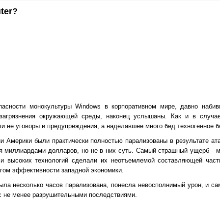
ter?
асности монокультуры Windows в корпоративном мире, давно набив
загрязнения окружающей среды, наконец услышаны. Как и в случае
и не уговоры и предупреждения, а наделавшее много бед техногенное б
и Америки были практически полностью парализованы в результате ата
ся миллиардами долларов, но не в них суть. Самый страшный ущерб - 
 и высоких технологий сделали их неотъемлемой составляющей част
огом эффективности западной экономики.
ыла несколько часов парализована, понесла невосполнимый урон, и са
 с не менее разрушительными последствиями.