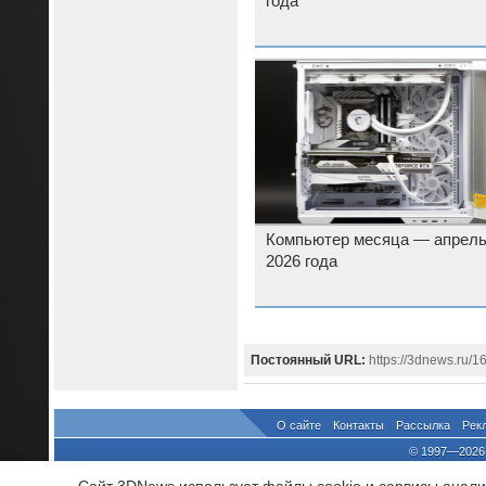
года
Компьютер месяца — апрел
2026 года
Постоянный URL:
https://3dnews.ru/1
О сайте
Контакты
Рассылка
Рек
© 1997—2026 
выдано Федеральной Службо