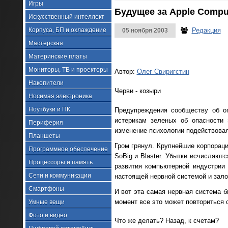
Игры
Будущее за Apple Compu
Искусственный интеллект
Корпуса, БП и охлаждение
Редакция
05 ноября 2003
Мастерская
Материнские платы
Мониторы, ТВ и проекторы
Автор:
Олег Свиригстин
Накопители
Черви - козыри
Носимая электроника
Ноутбуки и ПК
Предупреждения сообществу об оп
истерикам зеленых об опасности 
Периферия
изменение психологии подействовал
Планшеты
Гром грянул. Крупнейшие корпораци
Программное обеспечение
SoBig и Blaster. Убытки исчисляют
Процессоры и память
развития компьютерной индустрии
Сети и коммуникации
настоящей нервной системой и зал
Смартфоны
И вот эта самая нервная система б
момент все это может повториться
Умные вещи
Фото и видео
Что же делать? Назад, к счетам?