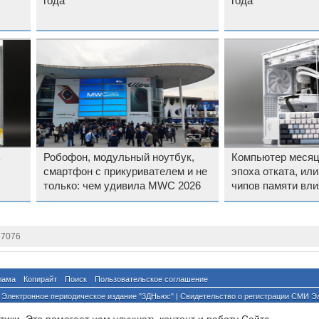
года
года
ь
Робофон, модульный ноутбук,
Компьютер месяц
смартфон с прикуривателем и не
эпоха отката, ил
только: чем удивила MWC 2026
чипов памяти вли
железа для игров
67076
лама
Копирайт
Поиск
Пользовательское соглашение
Электронное периодическое издание "3ДНьюс" | Свидетельство о регистрации СМИ Э
й по надзору за соблюдением законодательства в сфере массовых коммуникаций и о