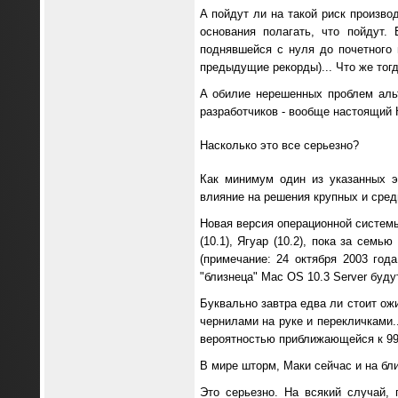
А пойдут ли на такой риск произво
основания полагать, что пойдут.
поднявшейся с нуля до почетного 
предыдущие рекорды)... Что же тог
А обилие нерешенных проблем альт
разработчиков - вообще настоящий 
Насколько это все серьезно?
Как минимум один из указанных э
влияние на решения крупных и сред
Новая версия операционной системы 
(10.1), Ягуар (10.2), пока за сем
(примечание: 24 октября 2003 год
"близнеца" Mac OS 10.3 Server буду
Буквально завтра едва ли стоит ож
чернилами на руке и перекличками.
вероятностью приближающейся к 99
В мире шторм, Маки сейчас и на бли
Это серьезно. На всякий случай, 