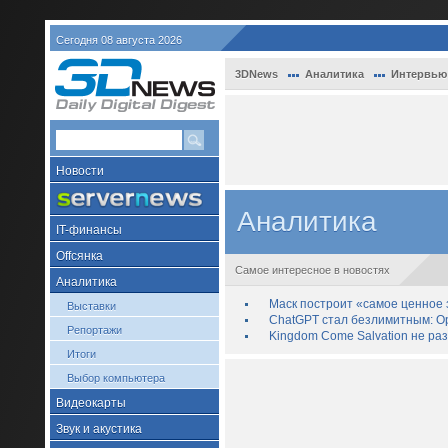
Сегодня 08 августа 2026
3DNews
Аналитика
Интервью
Новости
Аналитика
IT-финансы
Offсянка
Самое интересное в новостях
Аналитика
Маск построит «самое ценное з
Выставки
ChatGPT стал безлимитным: Op
Репортажи
Kingdom Come Salvation не ра
Итоги
Выбор компьютера
Видеокарты
Звук и акустика