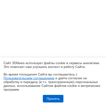
Сайт 3DNews использует файлы cookie и сервисы аналитики.
Это помогает нам улучшать контент и работу Cайта.
Во время посещения Cайта вы соглашаетесь с
Пользовательским соглашением
и даёте согласие на
✖
обработку и передачу (в т.ч. трансграничную) персональных
данных, использование Cайтом файлов cookie и метрических
программ.
Обзор робота-газонокосилки Dreame Roboticmower A1 Pro 2000: когда
на дачу приезжаешь только отдыхать
Принять