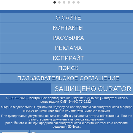
О САЙТЕ
КОНТАКТЫ
РАССЫЛКА
РЕКЛАМА
КОПИРАЙТ
ПОИСК
ПОЛЬЗОВАТЕЛЬСКОЕ СОГЛАШЕНИЕ
ЗАЩИЩЕНО CURATOR
© 1997—2026 Электронное периодическое издание "3ДНьюс" | Свидетельство о
регистрации СМИ Эл ФС 77-22224
выдано Федеральной Службой по надзору за соблюдением законодательства в сфере
массовых коммуникаций и охране культурного наследия
При цитировании документа ссылка на сайт с указанием автора обязательна. Полное
заимствование документа является нарушением
российского и международного законодательства и возможно только с согласия
редакции 3DNews.