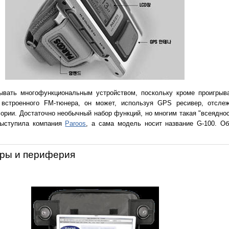
вать многофункциональным устройством, поскольку кроме проигрыв
встроенного FM-тюнера, он может, используя GPS ресивер, отсле
лории. Достаточно необычный набор функций, но многим такая "всеядно
выступила компания
Paroos
, а сама модель носит название G-100. О
ры и периферия