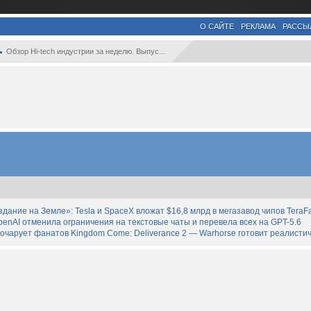
О САЙТЕ
РЕКЛАМА
РАССЫ
Обзор Hi-tech индустрии за неделю. Выпус...
дание на Земле»: Tesla и SpaceX вложат $16,8 млрд в мегазавод чипов TeraF
enAI отменила ограничения на текстовые чаты и перевела всех на GPT-5.6
зочарует фанатов Kingdom Come: Deliverance 2 — Warhorse готовит реалист