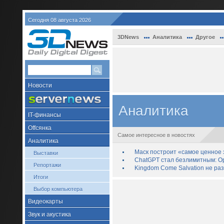
Сегодня 08 августа 2026
3DNews
Аналитика
Другое
Новости
Аналитика
IT-финансы
Offсянка
Самое интересное в новостях
Аналитика
Маск построит «самое ценное з
Выставки
ChatGPT стал безлимитным: Op
Репортажи
Kingdom Come Salvation не ра
Итоги
Выбор компьютера
Видеокарты
Звук и акустика