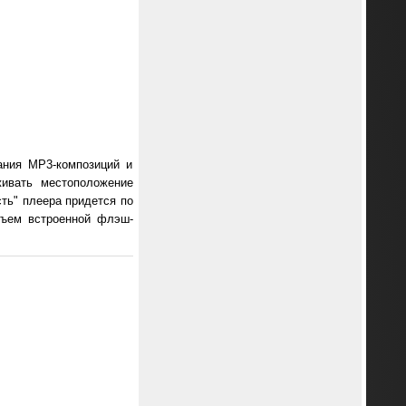
ания МР3-композиций и
живать местоположение
сть" плеера придется по
бъем встроенной флэш-