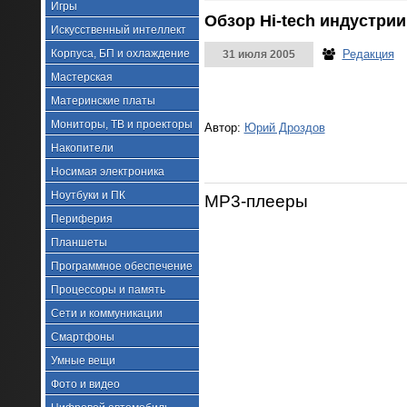
Игры
Обзор Hi-tech индустрии
Искусственный интеллект
Корпуса, БП и охлаждение
Редакция
31 июля 2005
Мастерская
Материнские платы
Мониторы, ТВ и проекторы
Автор:
Юрий Дроздов
Накопители
Носимая электроника
Ноутбуки и ПК
MP3-плееры
Периферия
Планшеты
Программное обеспечение
Процессоры и память
Сети и коммуникации
Смартфоны
Умные вещи
Фото и видео